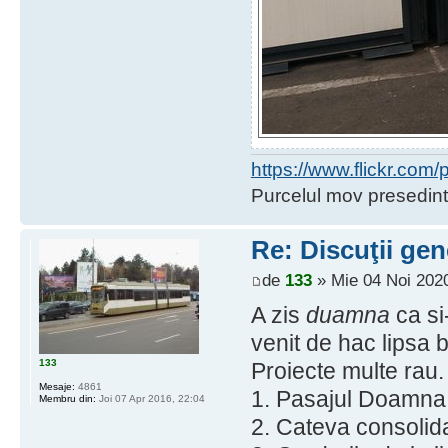
https://www.flickr.co
Purcelul mov presedint
Re: Discuţii gen
de
133
» Mie 04 Noi 2020
A zis
duamna
ca si
venit de hac lipsa ba
133
Proiecte multe rau.
Mesaje:
4861
1. Pasajul Doamna G
Membru din:
Joi 07 Apr 2016, 22:04
2. Cateva consolida