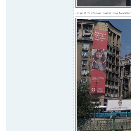
Pe post de idicator "sfarsit pista biciclete"