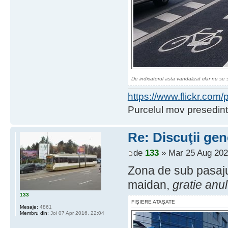
De indicatorul asta vandalizat clar nu se 
https://www.flickr.co
Purcelul mov presedint
Re: Discuţii gen
de
133
» Mar 25 Aug 202
Zona de sub pasajul
maidan,
gratie anul
133
FIŞIERE ATAŞATE
Mesaje:
4861
Membru din:
Joi 07 Apr 2016, 22:04