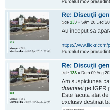
Purcelul mov presedint
Re: Discuţii gen
de
133
» Sâm 28 Dec 201
Au inceput sa apara
133
https://www.flickr.co
Mesaje:
4861
Purcelul mov presedint
Membru din:
Joi 07 Apr 2016, 22:04
Re: Discuţii gen
de
133
» Dum 09 Aug 202
Am suspiciunea ca 
duamnei
pe IGPR pe
133
Este facuta atat de 
Mesaje:
4861
exclusiv destinat ba
Membru din:
Joi 07 Apr 2016, 22:04