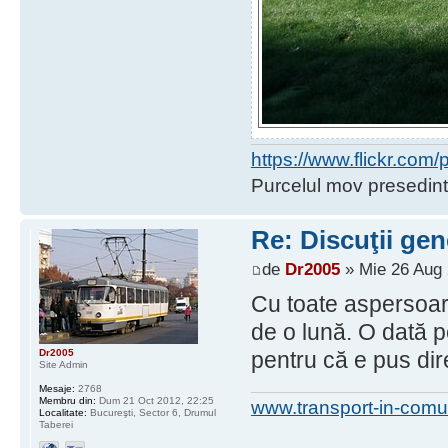
https://www.flickr.co
Purcelul mov presedint
Re: Discuţii gen
de
Dr2005
» Mie 26 Aug 
Cu toate aspersoare
de o lună. O dată p
Dr2005
pentru că e pus dire
Site Admin
Mesaje:
2768
Membru din:
Dum 21 Oct 2012, 22:25
www.transport-in-comu
Localitate:
Bucureşti, Sector 6, Drumul
Taberei