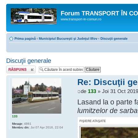
Forum TRANSPORT ÎN C
www.transport-in-comun.ro
Prima pagină
‹
Municipiul Bucureşti şi Judeţul Ilfov
‹
Discuţii generale
Discuţii generale
Răspunde
Re: Discuţii g
de
133
» Joi 31 Oct 2019
Lasand la o parte f
lumitzelor de sarba
133
FIŞIERE ATAŞATE
Mesaje:
4861
Membru din:
Joi 07 Apr 2016, 22:04