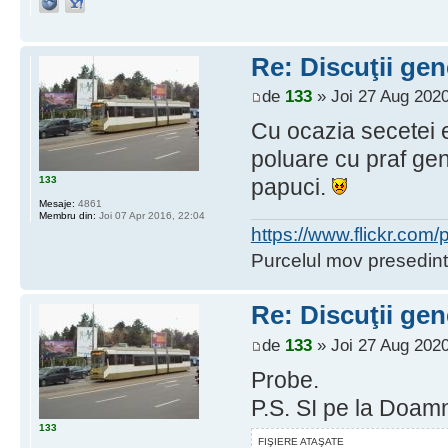
Re: Discuţii gen
de
133
» Joi 27 Aug 2020
Cu ocazia secetei e
poluare cu praf g
133
papuci.
Mesaje:
4861
Membru din:
Joi 07 Apr 2016, 22:04
https://www.flickr.co
Purcelul mov presedint
Re: Discuţii gen
de
133
» Joi 27 Aug 2020
Probe.
P.S. SI pe la Doam
133
FIŞIERE ATAŞATE