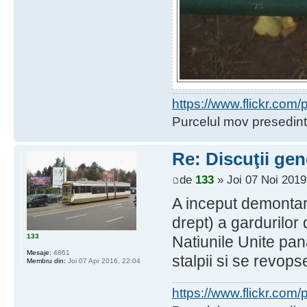
https://www.flickr.co
Purcelul mov presedint
Re: Discuţii gen
de
133
» Joi 07 Noi 2019
A inceput demontar
drept) a gardurilor
133
Natiunile Unite pa
Mesaje:
4861
stalpii si se revops
Membru din:
Joi 07 Apr 2016, 22:04
https://www.flickr.co