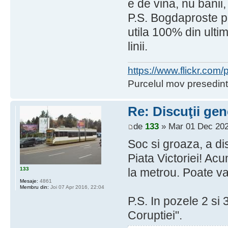
e de vina, nu banii, 
P.S. Bogdaproste pe
utila 100% din ultim
linii.
https://www.flickr.co
Purcelul mov presedint
Re: Discuţii gen
de
133
» Mar 01 Dec 202
Soc si groaza, a d
Piata Victoriei! Acu
133
la metrou. Poate va
Mesaje:
4861
Membru din:
Joi 07 Apr 2016, 22:04
P.S. In pozele 2 si
Coruptiei".