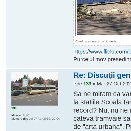
Cand nu se misca camioanele...
https://www.flickr.co
Purcelul mov presedint
Re: Discuţii gen
de
133
» Mar 27 Oct 202
Sa ne miram ca vand
la statiile Scoala I
133
record? Nu, nu ne
Mesaje:
4861
cateva tramvaie sa
Membru din:
Joi 07 Apr 2016, 22:04
de "arta urbana". P