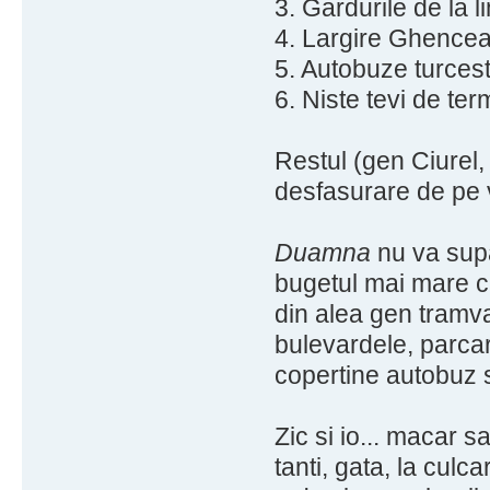
3. Gardurile de la li
4. Largire Ghencea
5. Autobuze turcest
6. Niste tevi de ter
Restul (gen Ciurel,
desfasurare de pe 
Duamna
nu va supar
bugetul mai mare c
din alea gen tramva
bulevardele, parcar
copertine autobuz s
Zic si io... macar 
tanti, gata, la culca