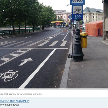
dalizat clar nu se sinchiseste nimeni...
om/photos/146817144@N02/
e = inflatie 500%