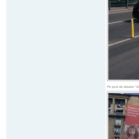
Pe post de idicator "sfa