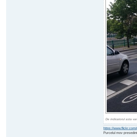
De indicatorul asta van
https://www.flickr.c
Purcelul mov presedint