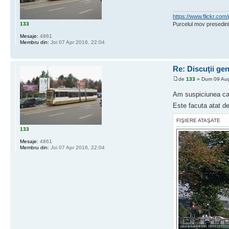
https://www.flickr.c
133
Purcelul mov presedint
Mesaje:
4861
Membru din:
Joi 07 Apr 2016, 22:04
Re: Discuţii ge
de
133
» Dum 09 Aug
Am suspiciunea ca 
Este facuta atat de
FIŞIERE ATAŞATE
133
Mesaje:
4861
Membru din:
Joi 07 Apr 2016, 22:04