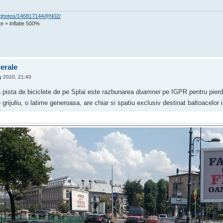
om/photos/146817144@N02/
e = inflatie 500%
nerale
 2020, 21:40
pista de biciclete de pe Splai este razbunarea
duamnei
pe IGPR pentru pierde
 grijuliu, o latime generoasa, are chiar si spatiu exclusiv destinat baltoacelor 