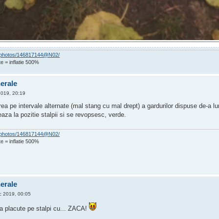
om/photos/146817144@N02/
e = inflatie 500%
nerale
2019, 20:19
a pe intervale alternate (mal stang cu mal drept) a gardurilor dispuse de-a lu
za la pozitie stalpii si se revopsesc, verde.
om/photos/146817144@N02/
e = inflatie 500%
nerale
 2019, 00:05
a placute pe stalpi cu... ZACA!