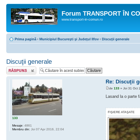
Forum TRANSPORT ÎN C
www.transport-in-comun.ro
Prima pagină
‹
Municipiul Bucureşti şi Judeţul Ilfov
‹
Discuţii generale
Discuţii generale
Răspunde
Re: Discuţii 
de
133
» Joi 31 Oct 
Lasand la o parte 
FIŞIERE ATAŞATE
133
Mesaje:
4861
Membru din:
Joi 07 Apr 2016, 22:04