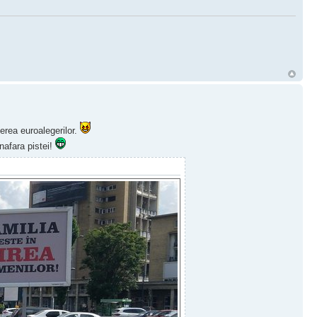
rea euroalegerilor.
inafara pistei!