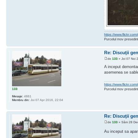
https://www.flickr.c
Purcelul mov presedint
Re: Discuţii ge
de
133
» Joi 07 Noi 
A inceput demontare
asemenea se sablea
https://www.flickr.c
133
Purcelul mov presedint
Mesaje:
4861
Membru din:
Joi 07 Apr 2016, 22:04
Re: Discuţii ge
de
133
» Sâm 28 Dec
Au inceput sa apar