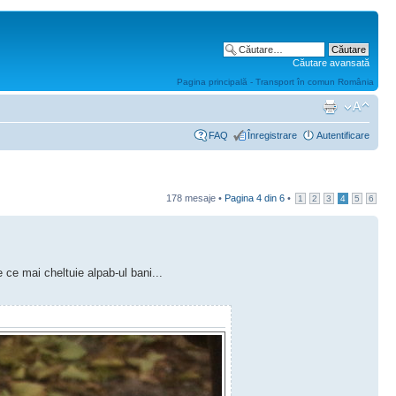
Căutare avansată
Pagina principală - Transport în comun România
FAQ
Înregistrare
Autentificare
178 mesaje •
Pagina
4
din
6
•
1
2
3
4
5
6
 ce mai cheltuie alpab-ul bani...