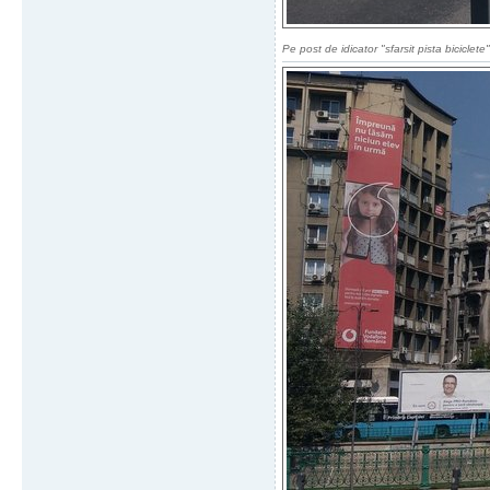
Pe post de idicator "sfarsit pista biciclete"