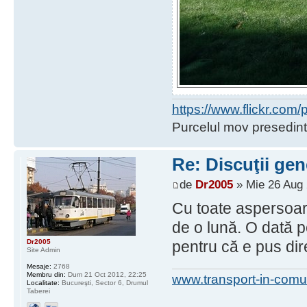
https://www.flickr.co
Purcelul mov presedint
Re: Discuţii gen
de
Dr2005
» Mie 26 Aug 
Cu toate aspersoare
de o lună. O dată p
Dr2005
pentru că e pus dire
Site Admin
Mesaje:
2768
Membru din:
Dum 21 Oct 2012, 22:25
www.transport-in-comu
Localitate:
Bucureşti, Sector 6, Drumul
Taberei