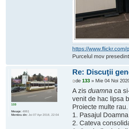
https://www.flickr.co
Purcelul mov presedint
Re: Discuţii gen
de
133
» Mie 04 Noi 2020
A zis
duamna
ca si
venit de hac lipsa ba
133
Proiecte multe rau.
Mesaje:
4861
1. Pasajul Doamna G
Membru din:
Joi 07 Apr 2016, 22:04
2. Cateva consolida