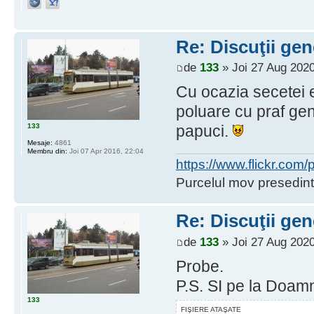
Re: Discuţii gen
de
133
» Joi 27 Aug 2020
Cu ocazia secetei e
poluare cu praf g
133
papuci.
Mesaje:
4861
Membru din:
Joi 07 Apr 2016, 22:04
https://www.flickr.co
Purcelul mov presedint
Re: Discuţii gen
de
133
» Joi 27 Aug 2020
Probe.
P.S. SI pe la Doam
133
FIŞIERE ATAŞATE