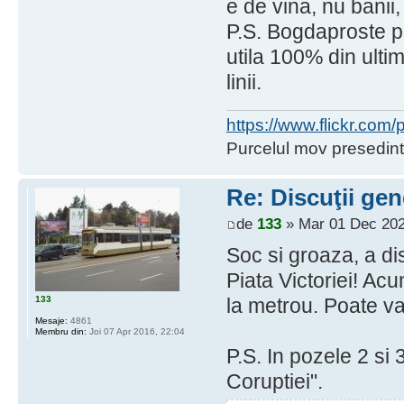
e de vina, nu banii, 
P.S. Bogdaproste pe
utila 100% din ultim
linii.
https://www.flickr.co
Purcelul mov presedint
Re: Discuţii gen
de
133
» Mar 01 Dec 202
Soc si groaza, a d
Piata Victoriei! Acu
133
la metrou. Poate va
Mesaje:
4861
Membru din:
Joi 07 Apr 2016, 22:04
P.S. In pozele 2 si
Coruptiei".