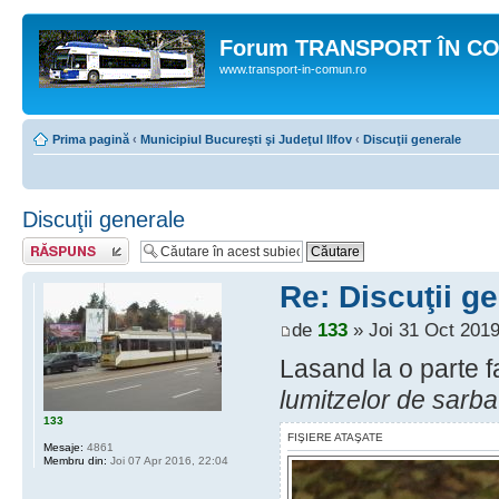
Forum TRANSPORT ÎN C
www.transport-in-comun.ro
Prima pagină
‹
Municipiul Bucureşti şi Judeţul Ilfov
‹
Discuţii generale
Discuţii generale
Răspunde
Re: Discuţii g
de
133
» Joi 31 Oct 2019
Lasand la o parte f
lumitzelor de sarba
133
FIŞIERE ATAŞATE
Mesaje:
4861
Membru din:
Joi 07 Apr 2016, 22:04