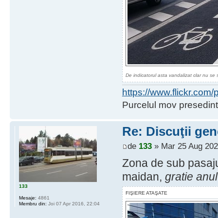
De indicatorul asta vandalizat clar nu se 
https://www.flickr.co
Purcelul mov presedint
Re: Discuţii gen
de
133
» Mar 25 Aug 202
Zona de sub pasajul
maidan,
gratie anul
133
FIŞIERE ATAŞATE
Mesaje:
4861
Membru din:
Joi 07 Apr 2016, 22:04