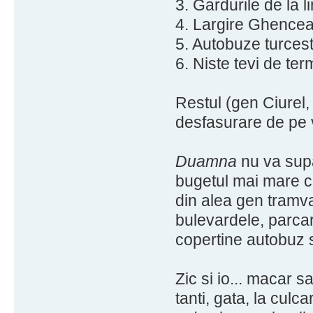
3. Gardurile de la li
4. Largire Ghencea
5. Autobuze turcest
6. Niste tevi de ter
Restul (gen Ciurel,
desfasurare de pe 
Duamna
nu va supar
bugetul mai mare c
din alea gen tramva
bulevardele, parcar
copertine autobuz s
Zic si io... macar 
tanti, gata, la culca