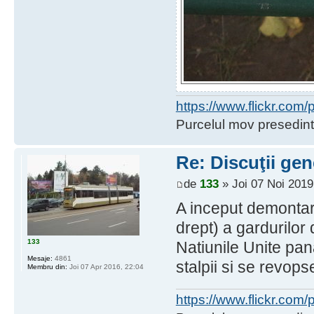
https://www.flickr.co
Purcelul mov presedint
Re: Discuţii gen
de
133
» Joi 07 Noi 2019
A inceput demontar
drept) a gardurilor
133
Natiunile Unite pa
Mesaje:
4861
stalpii si se revops
Membru din:
Joi 07 Apr 2016, 22:04
https://www.flickr.co