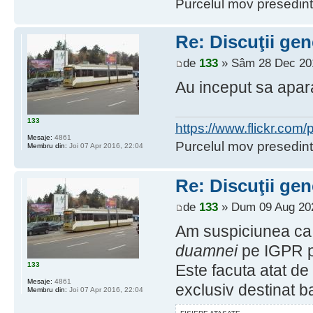
Purcelul mov presedint
Re: Discuţii gen
de
133
» Sâm 28 Dec 201
Au inceput sa apara
133
https://www.flickr.co
Mesaje:
4861
Purcelul mov presedint
Membru din:
Joi 07 Apr 2016, 22:04
Re: Discuţii gen
de
133
» Dum 09 Aug 202
Am suspiciunea ca 
duamnei
pe IGPR pe
133
Este facuta atat de 
Mesaje:
4861
exclusiv destinat ba
Membru din:
Joi 07 Apr 2016, 22:04