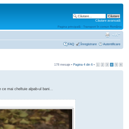
Căutare avansată
Pagina principală - Transport în comun România
FAQ
Înregistrare
Autentificare
178 mesaje •
Pagina
4
din
6
•
1
2
3
4
5
6
 ce mai cheltuie alpab-ul bani...