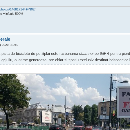
om/photos/146817144@N02/
e = inflatie 500%
nerale
 2020, 21:40
pista de biciclete de pe Splai este razbunarea
duamnei
pe IGPR pentru pierde
 grijuliu, o latime generoasa, are chiar si spatiu exclusiv destinat baltoacelor 