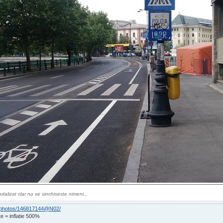
dalizat clar nu se sinchiseste nimeni...
om/photos/146817144@N02/
e = inflatie 500%