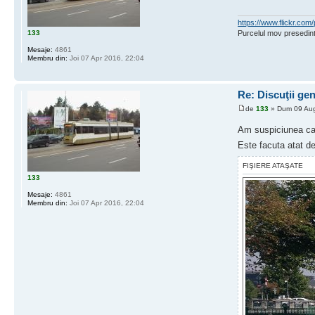
https://www.flickr.c
133
Purcelul mov presedint
Mesaje:
4861
Membru din:
Joi 07 Apr 2016, 22:04
Re: Discuţii ge
de
133
» Dum 09 Aug
Am suspiciunea ca 
Este facuta atat de
FIŞIERE ATAŞATE
133
Mesaje:
4861
Membru din:
Joi 07 Apr 2016, 22:04