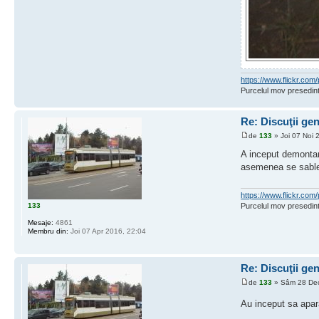
https://www.flickr.c
Purcelul mov presedint
Re: Discuţii ge
de
133
» Joi 07 Noi 
A inceput demontare
asemenea se sablea
https://www.flickr.c
133
Purcelul mov presedint
Mesaje:
4861
Membru din:
Joi 07 Apr 2016, 22:04
Re: Discuţii ge
de
133
» Sâm 28 Dec
Au inceput sa apar