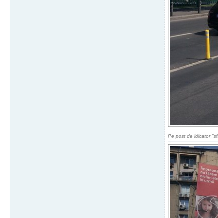
Pe post de idicator "sfa