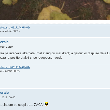
om/photos/146817144@N02/
e = inflatie 500%
nerale
2019, 20:19
a pe intervale alternate (mal stang cu mal drept) a gardurilor dispuse de-a lu
za la pozitie stalpii si se revopsesc, verde.
om/photos/146817144@N02/
e = inflatie 500%
nerale
 2019, 00:05
a placute pe stalpi cu... ZACA!