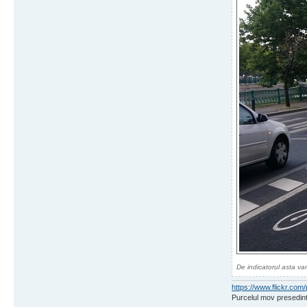
De indicatorul asta van
https://www.flickr.c
Purcelul mov presedint