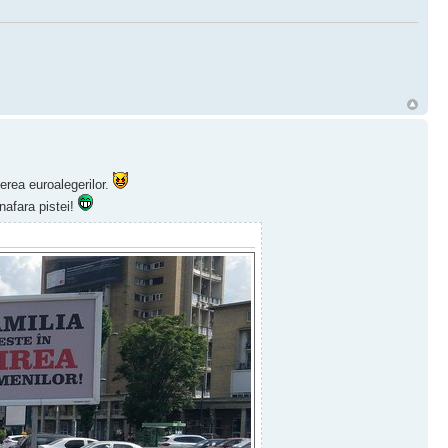
rea euroalegerilor.
inafara pistei!