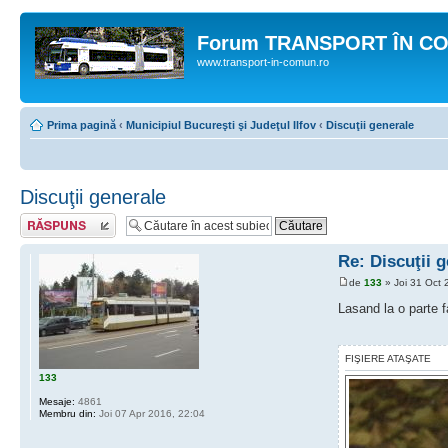
Forum TRANSPORT ÎN C
www.transport-in-comun.ro
Prima pagină
‹
Municipiul Bucureşti şi Judeţul Ilfov
‹
Discuţii generale
Discuţii generale
Răspunde
Re: Discuţii 
de
133
» Joi 31 Oct 
Lasand la o parte 
FIŞIERE ATAŞATE
133
Mesaje:
4861
Membru din:
Joi 07 Apr 2016, 22:04