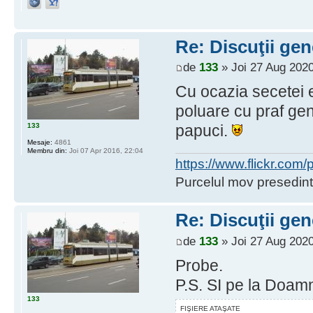
Re: Discuţii gen
de
133
» Joi 27 Aug 2020
Cu ocazia secetei e
poluare cu praf g
133
papuci.
Mesaje:
4861
Membru din:
Joi 07 Apr 2016, 22:04
https://www.flickr.co
Purcelul mov presedint
Re: Discuţii gen
de
133
» Joi 27 Aug 2020
Probe.
P.S. SI pe la Doam
133
FIŞIERE ATAŞATE