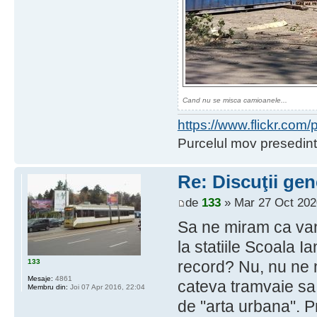
Cand nu se misca camioanele...
https://www.flickr.co
Purcelul mov presedint
Re: Discuţii gen
de
133
» Mar 27 Oct 202
Sa ne miram ca vand
la statiile Scoala I
133
record? Nu, nu ne
Mesaje:
4861
cateva tramvaie sa
Membru din:
Joi 07 Apr 2016, 22:04
de "arta urbana". P