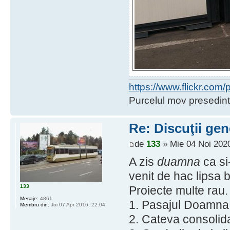
https://www.flickr.co
Purcelul mov presedint
Re: Discuţii gen
de
133
» Mie 04 Noi 2020
A zis
duamna
ca si
venit de hac lipsa ba
133
Proiecte multe rau.
Mesaje:
4861
1. Pasajul Doamna G
Membru din:
Joi 07 Apr 2016, 22:04
2. Cateva consolida