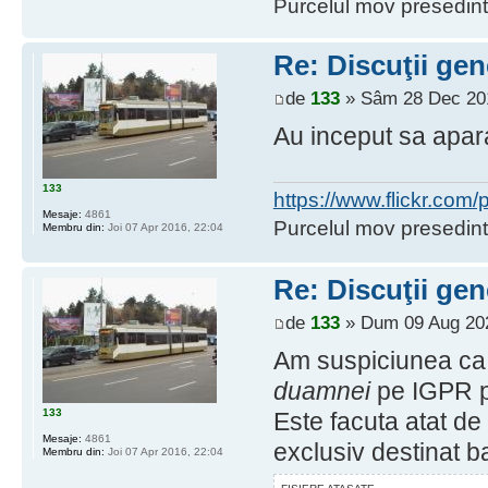
Purcelul mov presedint
Re: Discuţii gen
de
133
» Sâm 28 Dec 201
Au inceput sa apara
133
https://www.flickr.co
Mesaje:
4861
Purcelul mov presedint
Membru din:
Joi 07 Apr 2016, 22:04
Re: Discuţii gen
de
133
» Dum 09 Aug 202
Am suspiciunea ca 
duamnei
pe IGPR pe
133
Este facuta atat de 
Mesaje:
4861
exclusiv destinat ba
Membru din:
Joi 07 Apr 2016, 22:04