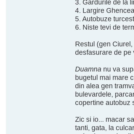
3. Gardurile de la li
4. Largire Ghencea
5. Autobuze turcest
6. Niste tevi de ter
Restul (gen Ciurel,
desfasurare de pe 
Duamna
nu va supar
bugetul mai mare c
din alea gen tramva
bulevardele, parcar
copertine autobuz s
Zic si io... macar 
tanti, gata, la culca