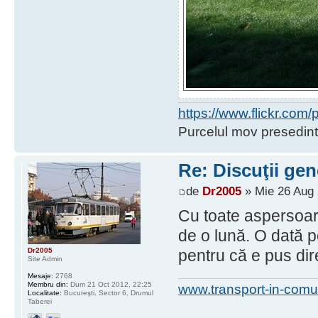
https://www.flickr.co
Purcelul mov presedint
Re: Discuţii gen
de
Dr2005
» Mie 26 Aug 
Cu toate aspersoare
de o lună. O dată p
Dr2005
pentru că e pus dire
Site Admin
Mesaje:
2768
Membru din:
Dum 21 Oct 2012, 22:25
www.transport-in-comu
Localitate:
Bucureşti, Sector 6, Drumul
Taberei