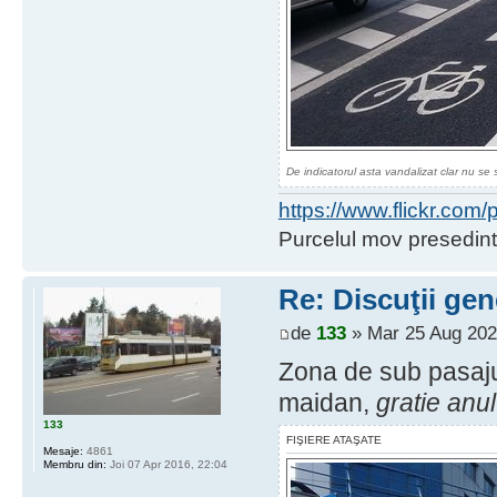
De indicatorul asta vandalizat clar nu se 
https://www.flickr.co
Purcelul mov presedint
Re: Discuţii gen
de
133
» Mar 25 Aug 202
Zona de sub pasajul
maidan,
gratie anul
133
FIŞIERE ATAŞATE
Mesaje:
4861
Membru din:
Joi 07 Apr 2016, 22:04