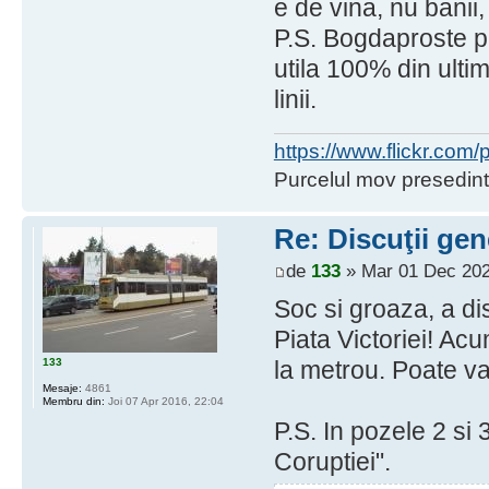
e de vina, nu banii, 
P.S. Bogdaproste pe
utila 100% din ultim
linii.
https://www.flickr.co
Purcelul mov presedint
Re: Discuţii gen
de
133
» Mar 01 Dec 202
Soc si groaza, a d
Piata Victoriei! Acu
133
la metrou. Poate va
Mesaje:
4861
Membru din:
Joi 07 Apr 2016, 22:04
P.S. In pozele 2 si
Coruptiei".