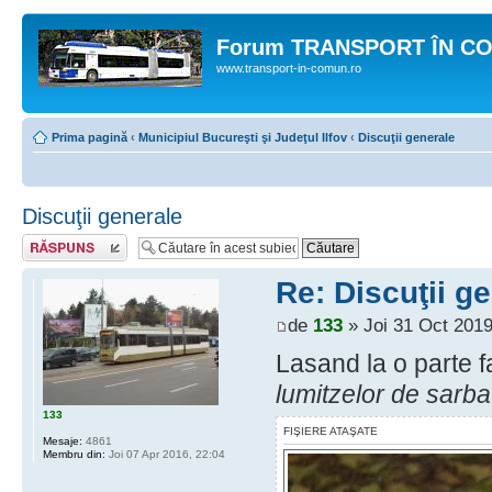
Forum TRANSPORT ÎN C
www.transport-in-comun.ro
Prima pagină
‹
Municipiul Bucureşti şi Judeţul Ilfov
‹
Discuţii generale
Discuţii generale
Răspunde
Re: Discuţii g
de
133
» Joi 31 Oct 2019
Lasand la o parte f
lumitzelor de sarba
133
FIŞIERE ATAŞATE
Mesaje:
4861
Membru din:
Joi 07 Apr 2016, 22:04