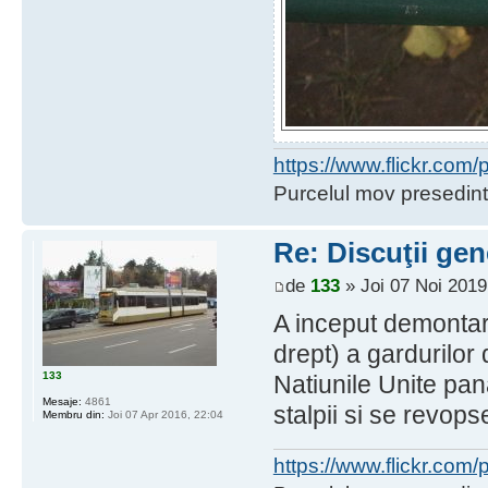
https://www.flickr.co
Purcelul mov presedint
Re: Discuţii gen
de
133
» Joi 07 Noi 2019
A inceput demontar
drept) a gardurilor
133
Natiunile Unite pa
Mesaje:
4861
stalpii si se revops
Membru din:
Joi 07 Apr 2016, 22:04
https://www.flickr.co