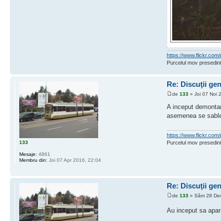
https://www.flickr.c
Purcelul mov presedint
Re: Discuţii ge
de
133
» Joi 07 Noi 
A inceput demontare
asemenea se sablea
https://www.flickr.c
133
Purcelul mov presedint
Mesaje:
4861
Membru din:
Joi 07 Apr 2016, 22:04
Re: Discuţii ge
de
133
» Sâm 28 Dec
Au inceput sa apar