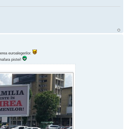
rea euroalegerilor.
inafara pistei!