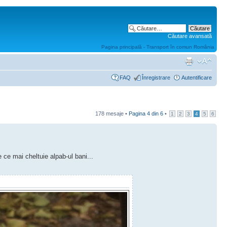
Căutare avansată
Pagina principală - Transport în comun România
FAQ
Înregistrare
Autentificare
178 mesaje •
Pagina
4
din
6
•
1
2
3
4
5
6
 ce mai cheltuie alpab-ul bani...