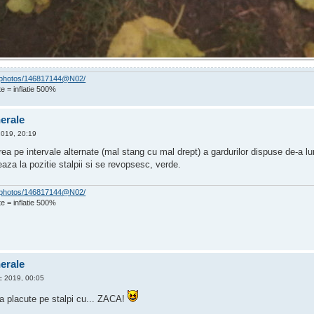
om/photos/146817144@N02/
e = inflatie 500%
nerale
2019, 20:19
a pe intervale alternate (mal stang cu mal drept) a gardurilor dispuse de-a lu
za la pozitie stalpii si se revopsesc, verde.
om/photos/146817144@N02/
e = inflatie 500%
nerale
 2019, 00:05
a placute pe stalpi cu... ZACA!