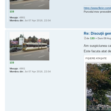
https://www.flickr.c
133
Purcelul mov presedint
Mesaje:
4861
Membru din:
Joi 07 Apr 2016, 22:04
Re: Discuţii ge
de
133
» Dum 09 Aug
Am suspiciunea ca 
Este facuta atat de
FIŞIERE ATAŞATE
133
Mesaje:
4861
Membru din:
Joi 07 Apr 2016, 22:04