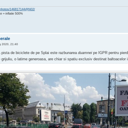
om/photos/146817144@N02/
e = inflatie 500%
nerale
 2020, 21:40
pista de biciclete de pe Splai este razbunarea
duamnei
pe IGPR pentru pierde
 grijuliu, o latime generoasa, are chiar si spatiu exclusiv destinat baltoacelor 