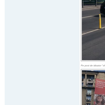
Pe post de idicator "sfa