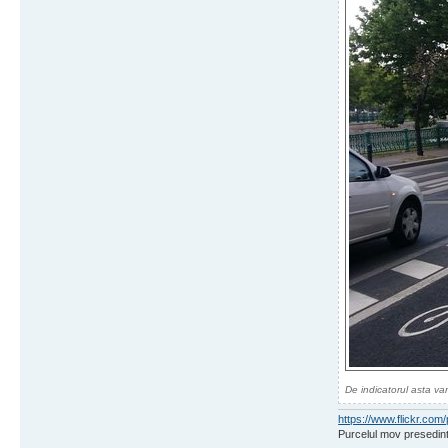
De indicatorul asta van
https://www.flickr.c
Purcelul mov presedint