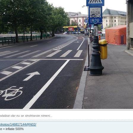
dalizat clar nu se sinchiseste nimeni...
om/photos/146817144@N02/
e = inflatie 500%