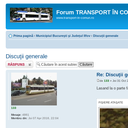
Forum TRANSPORT ÎN C
www.transport-in-comun.ro
Prima pagină
‹
Municipiul Bucureşti şi Judeţul Ilfov
‹
Discuţii generale
Discuţii generale
Răspunde
Re: Discuţii 
de
133
» Joi 31 Oct 
Lasand la o parte 
FIŞIERE ATAŞATE
133
Mesaje:
4861
Membru din:
Joi 07 Apr 2016, 22:04