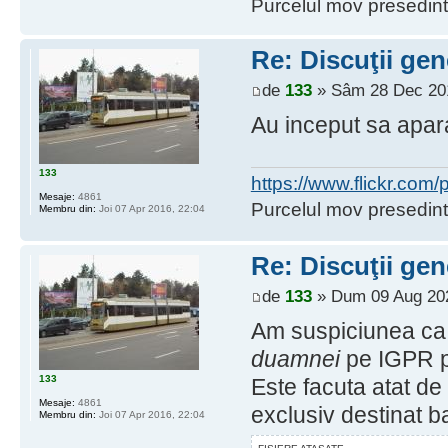
Purcelul mov presedint
Re: Discuţii gen
de
133
» Sâm 28 Dec 201
Au inceput sa apara
133
https://www.flickr.co
Mesaje:
4861
Purcelul mov presedint
Membru din:
Joi 07 Apr 2016, 22:04
Re: Discuţii gen
de
133
» Dum 09 Aug 202
Am suspiciunea ca 
duamnei
pe IGPR pe
133
Este facuta atat de 
Mesaje:
4861
exclusiv destinat ba
Membru din:
Joi 07 Apr 2016, 22:04