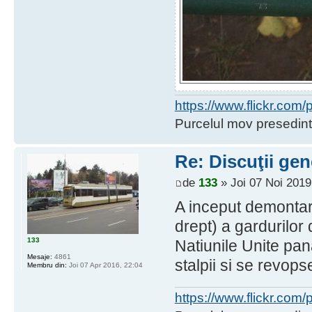
https://www.flickr.co
Purcelul mov presedint
Re: Discuţii gen
de
133
» Joi 07 Noi 2019
A inceput demontar
drept) a gardurilor
133
Natiunile Unite pa
Mesaje:
4861
stalpii si se revops
Membru din:
Joi 07 Apr 2016, 22:04
https://www.flickr.co