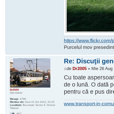
https://www.flickr.co
Purcelul mov presedint
Re: Discuţii gen
de
Dr2005
» Mie 26 Aug 
Cu toate aspersoare
de o lună. O dată p
Dr2005
pentru că e pus dire
Site Admin
Mesaje:
2768
Membru din:
Dum 21 Oct 2012, 22:25
www.transport-in-comu
Localitate:
Bucureşti, Sector 6, Drumul
Taberei