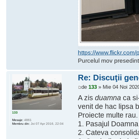
https://www.flickr.co
Purcelul mov presedint
Re: Discuţii gen
de
133
» Mie 04 Noi 2020
A zis
duamna
ca si
venit de hac lipsa ba
133
Proiecte multe rau.
Mesaje:
4861
1. Pasajul Doamna G
Membru din:
Joi 07 Apr 2016, 22:04
2. Cateva consolida