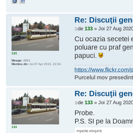
Re: Discuţii gen
de
133
» Joi 27 Aug 2020
Cu ocazia secetei e
poluare cu praf g
133
papuci.
Mesaje:
4861
Membru din:
Joi 07 Apr 2016, 22:04
https://www.flickr.co
Purcelul mov presedint
Re: Discuţii gen
de
133
» Joi 27 Aug 2020
Probe.
P.S. SI pe la Doam
133
FIŞIERE ATAŞATE