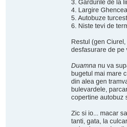
3. Gardurile de la li
4. Largire Ghencea
5. Autobuze turcest
6. Niste tevi de ter
Restul (gen Ciurel,
desfasurare de pe 
Duamna
nu va supar
bugetul mai mare c
din alea gen tramva
bulevardele, parcar
copertine autobuz s
Zic si io... macar 
tanti, gata, la culca