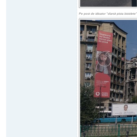
Pe post de idicator "sfarsit pista biciclete"