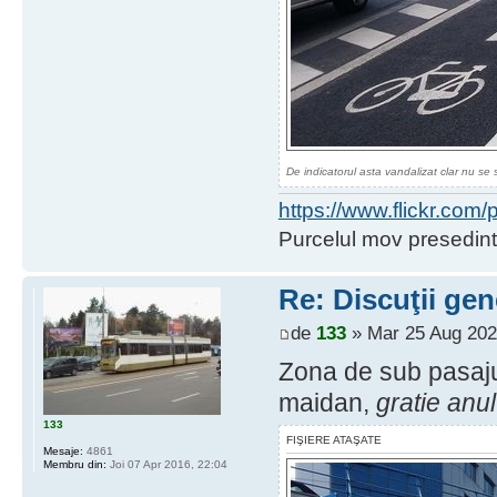
De indicatorul asta vandalizat clar nu se 
https://www.flickr.co
Purcelul mov presedint
Re: Discuţii gen
de
133
» Mar 25 Aug 202
Zona de sub pasajul
maidan,
gratie anul
133
FIŞIERE ATAŞATE
Mesaje:
4861
Membru din:
Joi 07 Apr 2016, 22:04