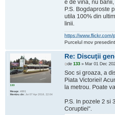
e de vina, nu banii, 
P.S. Bogdaproste pe
utila 100% din ultim
linii.
https://www.flickr.co
Purcelul mov presedint
Re: Discuţii gen
de
133
» Mar 01 Dec 202
Soc si groaza, a d
Piata Victoriei! Acu
133
la metrou. Poate va
Mesaje:
4861
Membru din:
Joi 07 Apr 2016, 22:04
P.S. In pozele 2 si
Coruptiei".