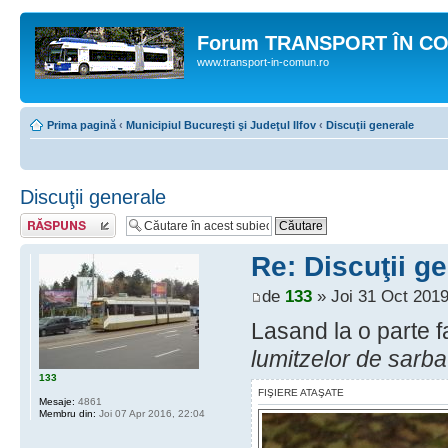
Forum TRANSPORT ÎN C
www.transport-in-comun.ro
Prima pagină
‹
Municipiul Bucureşti şi Judeţul Ilfov
‹
Discuţii generale
Discuţii generale
Răspunde
Re: Discuţii g
de
133
» Joi 31 Oct 2019
Lasand la o parte f
lumitzelor de sarba
133
FIŞIERE ATAŞATE
Mesaje:
4861
Membru din:
Joi 07 Apr 2016, 22:04