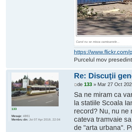
Cand nu se misca camioanele...
https://www.flickr.co
Purcelul mov presedint
Re: Discuţii gen
de
133
» Mar 27 Oct 202
Sa ne miram ca vand
la statiile Scoala I
133
record? Nu, nu ne
Mesaje:
4861
cateva tramvaie sa
Membru din:
Joi 07 Apr 2016, 22:04
de "arta urbana". P