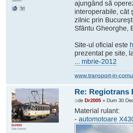
Taberei
ajungând să opereze
interoperabile, cât 
zilnic prin Bucureşt
Sfântu Gheorghe, Bo
Site-ul oficial este
h
prezentat pe site, 
... mbrie-2012
www.transport-in-comu
Re: Regiotrans
de
Dr2005
» Dum 30 Dec
Material rulant:
-
automotoare X43
Dr2005
Site Admin