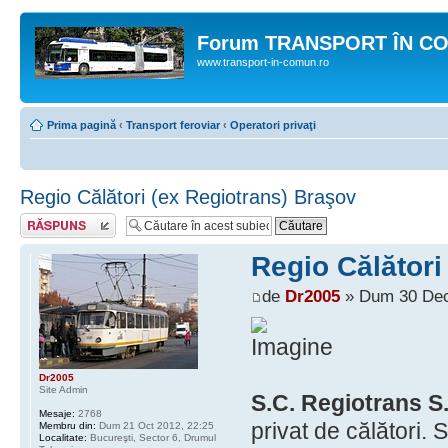
Forum TRANSPORT ÎN C
www.transport-in-comun.ro
Prima pagină
‹
Transport feroviar
‹
Operatori privaţi
Regio Călători (ex Regiotrans) Braşov
Răspunde
Regio Călători
de
Dr2005
» Dum 30 Dec
Dr2005
Site Admin
S.C. Regiotrans S.
Mesaje:
2768
privat de călători. 
Membru din:
Dum 21 Oct 2012, 22:25
Localitate:
Bucureşti, Sector 6, Drumul