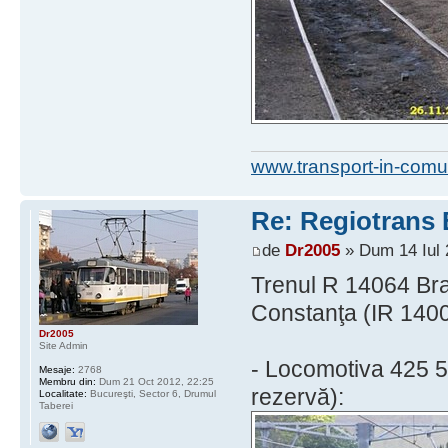
www.transport-in-comu
Re: Regiotrans
de
Dr2005
» Dum 14 Iul 
Trenul R 14064 Bra
Constanţa (IR 14001
Dr2005
Site Admin
- Locomotiva 425 5
Mesaje:
2768
Membru din:
Dum 21 Oct 2012, 22:25
rezervă):
Localitate:
Bucureşti, Sector 6, Drumul
Taberei