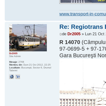
www.transport-in-comu
Re: Regiotrans
de
Dr2005
» Lun 21 Oct 
R 14070
(Câmpulun
97-0699-5 + 97-170
Dr2005
Gara Bucureşti Nor
Site Admin
Mesaje:
2768
Membru din:
Dum 21 Oct 2012, 22:25
Localitate:
Bucureşti, Sector 6, Drumul
Taberei