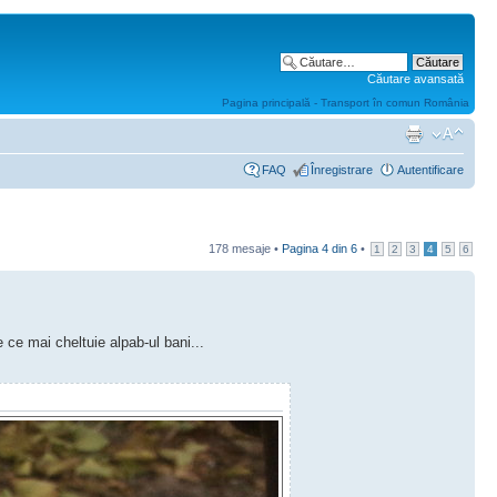
Căutare avansată
Pagina principală - Transport în comun România
FAQ
Înregistrare
Autentificare
178 mesaje •
Pagina
4
din
6
•
1
2
3
4
5
6
 ce mai cheltuie alpab-ul bani...