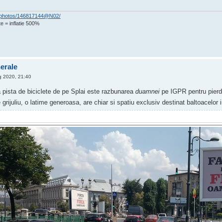
om/photos/146817144@N02/
e = inflatie 500%
nerale
 2020, 21:40
pista de biciclete de pe Splai este razbunarea
duamnei
pe IGPR pentru pierde
 grijuliu, o latime generoasa, are chiar si spatiu exclusiv destinat baltoacelor 