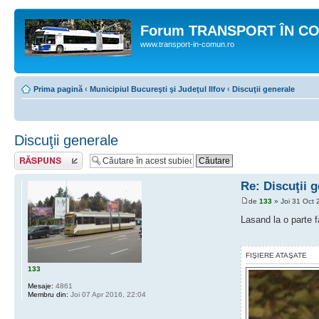
Forum TRANSPORT ÎN C
www.transport-in-comun.ro
Prima pagină
‹
Municipiul Bucureşti şi Judeţul Ilfov
‹
Discuţii generale
Discuţii generale
Răspunde
Re: Discuţii 
de
133
» Joi 31 Oct 
Lasand la o parte 
FIŞIERE ATAŞATE
133
Mesaje:
4861
Membru din:
Joi 07 Apr 2016, 22:04