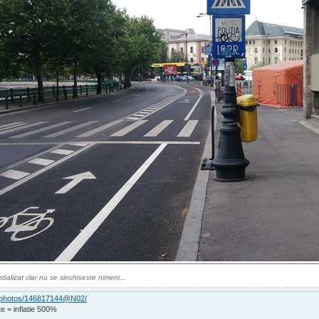
dalizat clar nu se sinchiseste nimeni...
om/photos/146817144@N02/
e = inflatie 500%