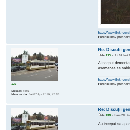
https://www.flickr.c
Purcelul mov presedint
Re: Discuţii ge
de
133
» Joi 07 Noi 
A inceput demontare
asemenea se sablea
https://www.flickr.c
133
Purcelul mov presedint
Mesaje:
4861
Membru din:
Joi 07 Apr 2016, 22:04
Re: Discuţii ge
de
133
» Sâm 28 Dec
Au inceput sa apar