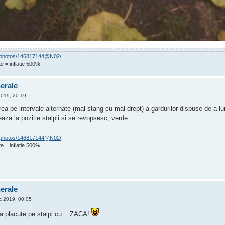
om/photos/146817144@N02/
e = inflatie 500%
nerale
2019, 20:19
a pe intervale alternate (mal stang cu mal drept) a gardurilor dispuse de-a lu
za la pozitie stalpii si se revopsesc, verde.
om/photos/146817144@N02/
e = inflatie 500%
nerale
 2019, 00:05
a placute pe stalpi cu... ZACA!