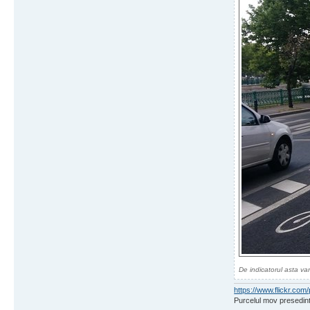
De indicatorul asta van
https://www.flickr.c
Purcelul mov presedint