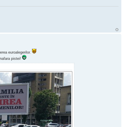
rea euroalegerilor.
inafara pistei!