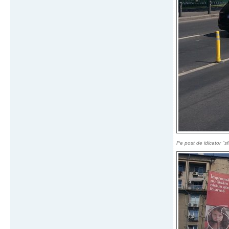
Pe post de idicator "sfa