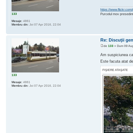
https://www.flickr.c
133
Purcelul mov presedint
Mesaje:
4861
Membru din:
Joi 07 Apr 2016, 22:04
Re: Discuţii ge
de
133
» Dum 09 Aug
Am suspiciunea ca 
Este facuta atat de
FIŞIERE ATAŞATE
133
Mesaje:
4861
Membru din:
Joi 07 Apr 2016, 22:04