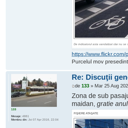
De indicatorul asta vandalizat clar nu se 
https://www.flickr.co
Purcelul mov presedint
Re: Discuţii gen
de
133
» Mar 25 Aug 202
Zona de sub pasajul
maidan,
gratie anul
133
FIŞIERE ATAŞATE
Mesaje:
4861
Membru din:
Joi 07 Apr 2016, 22:04