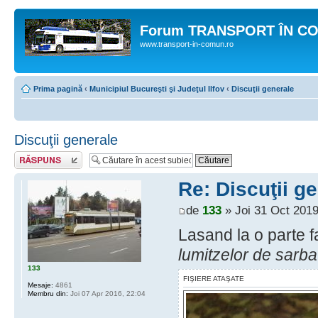
Forum TRANSPORT ÎN C
www.transport-in-comun.ro
Prima pagină
‹
Municipiul Bucureşti şi Judeţul Ilfov
‹
Discuţii generale
Discuţii generale
Răspunde
Re: Discuţii g
de
133
» Joi 31 Oct 2019
Lasand la o parte f
lumitzelor de sarba
133
FIŞIERE ATAŞATE
Mesaje:
4861
Membru din:
Joi 07 Apr 2016, 22:04