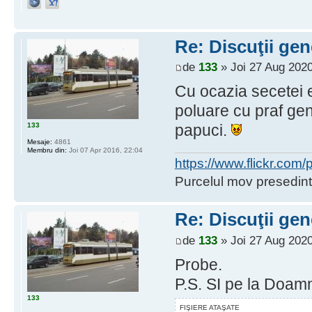
Re: Discuţii gen
de
133
» Joi 27 Aug 2020
Cu ocazia secetei e
poluare cu praf g
133
papuci.
Mesaje:
4861
Membru din:
Joi 07 Apr 2016, 22:04
https://www.flickr.co
Purcelul mov presedint
Re: Discuţii gen
de
133
» Joi 27 Aug 2020
Probe.
P.S. SI pe la Doam
133
FIŞIERE ATAŞATE