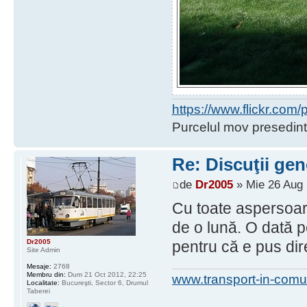
https://www.flickr.co
Purcelul mov presedint
Re: Discuţii gen
de
Dr2005
» Mie 26 Aug 
Cu toate aspersoare
de o lună. O dată p
Dr2005
pentru că e pus dire
Site Admin
Mesaje:
2768
Membru din:
Dum 21 Oct 2012, 22:25
www.transport-in-comu
Localitate:
Bucureşti, Sector 6, Drumul
Taberei