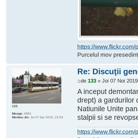
https://www.flickr.co
Purcelul mov presedint
Re: Discuţii gen
de
133
» Joi 07 Noi 2019
A inceput demontar
drept) a gardurilor
133
Natiunile Unite pa
Mesaje:
4861
stalpii si se revops
Membru din:
Joi 07 Apr 2016, 22:04
https://www.flickr.co