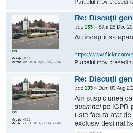
Purcelul mov presedint
Re: Discuţii gen
de
133
» Sâm 28 Dec 201
Au inceput sa apara
133
https://www.flickr.co
Mesaje:
4861
Purcelul mov presedint
Membru din:
Joi 07 Apr 2016, 22:04
Re: Discuţii gen
de
133
» Dum 09 Aug 202
Am suspiciunea ca 
duamnei
pe IGPR pe
133
Este facuta atat de 
Mesaje:
4861
exclusiv destinat ba
Membru din:
Joi 07 Apr 2016, 22:04