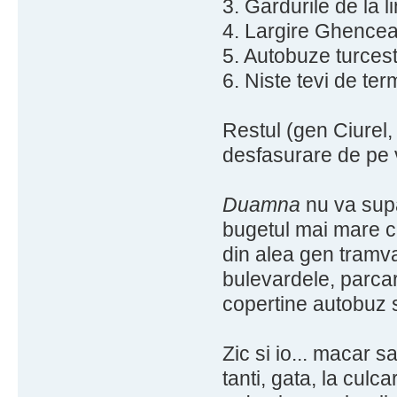
3. Gardurile de la li
4. Largire Ghencea
5. Autobuze turcest
6. Niste tevi de ter
Restul (gen Ciurel,
desfasurare de pe 
Duamna
nu va supar
bugetul mai mare c
din alea gen tramva
bulevardele, parcar
copertine autobuz s
Zic si io... macar 
tanti, gata, la culca