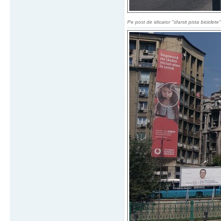
Pe post de idicator "sfarsit pista biciclete"