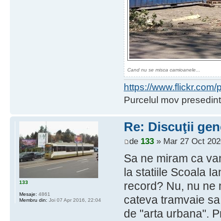
Cand nu se misca camioanele...
https://www.flickr.co
Purcelul mov presedint
Re: Discuţii gen
de
133
» Mar 27 Oct 202
Sa ne miram ca vand
la statiile Scoala I
133
record? Nu, nu ne
Mesaje:
4861
cateva tramvaie sa
Membru din:
Joi 07 Apr 2016, 22:04
de "arta urbana". P