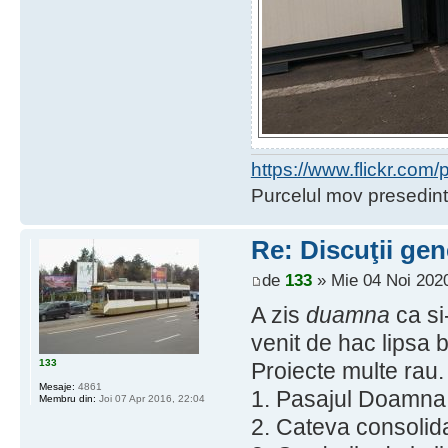
https://www.flickr.co
Purcelul mov presedint
Re: Discuţii gen
de
133
» Mie 04 Noi 2020
A zis
duamna
ca si
venit de hac lipsa ba
133
Proiecte multe rau.
Mesaje:
4861
1. Pasajul Doamna G
Membru din:
Joi 07 Apr 2016, 22:04
2. Cateva consolida