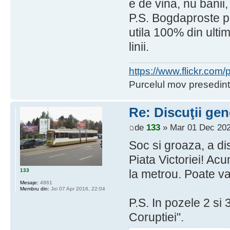
e de vina, nu banii, 
P.S. Bogdaproste pe
utila 100% din ultim
linii.
https://www.flickr.co
Purcelul mov presedint
Re: Discuţii gen
de
133
» Mar 01 Dec 202
Soc si groaza, a d
Piata Victoriei! Acu
133
la metrou. Poate va
Mesaje:
4861
Membru din:
Joi 07 Apr 2016, 22:04
P.S. In pozele 2 si
Coruptiei".