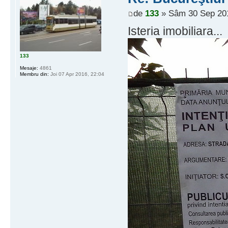
de
133
» Sâm 30 Sep 201
Isteria imobiliara...
133
Mesaje:
4861
Membru din:
Joi 07 Apr 2016, 22:04