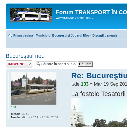
Forum TRANSPORT ÎN C
www.transport-in-comun.ro
Prima pagină
‹
Municipiul Bucureşti şi Judeţul Ilfov
‹
Discuţii generale
Bucureştiul nou
Răspunde
Re: Bucureştiu
de
133
» Mar 19 Sep 201
La fostele Tesatori
133
Mesaje:
4861
Membru din:
Joi 07 Apr 2016, 22:04