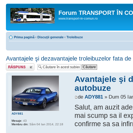
Forum TRANSPORT ÎN C
www.transport-in-comun.ro
Prima pagină
‹
Discuţii generale
‹
Troleibuze
Avantajele şi dezavantajele troleibuzelor fata d
Răspunde
Avantajele şi d
autobuze
de
ADY881
» Dum 05 Ian
Salut, am auzit ades
mai scump sa il exp
ADY881
Mesaje:
43
confirme sa sa infi
Membru din:
Sâm 04 Ian 2014, 22:18