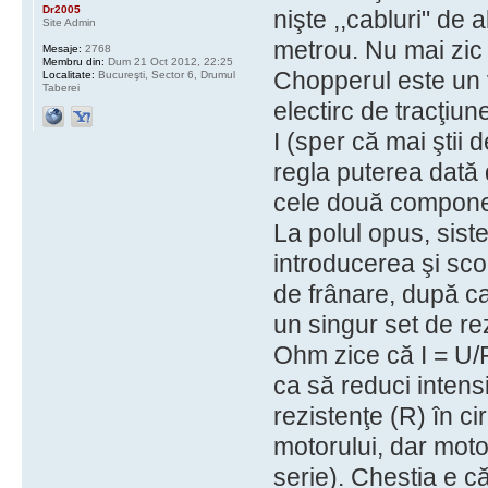
Dr2005
nişte ,,cabluri" de 
Site Admin
metrou. Nu mai zic 
Mesaje:
2768
Membru din:
Dum 21 Oct 2012, 22:25
Chopperul este un v
Localitate:
Bucureşti, Sector 6, Drumul
Taberei
electirc de tracţiun
I (sper că mai ştii 
regla puterea dată 
cele două componen
La polul opus, sis
introducerea şi sco
de frânare, după caz
un singur set de r
Ohm zice că I = U/R
ca să reduci intensi
rezistenţe (R) în cir
motorului, dar moto
serie). Chestia e c