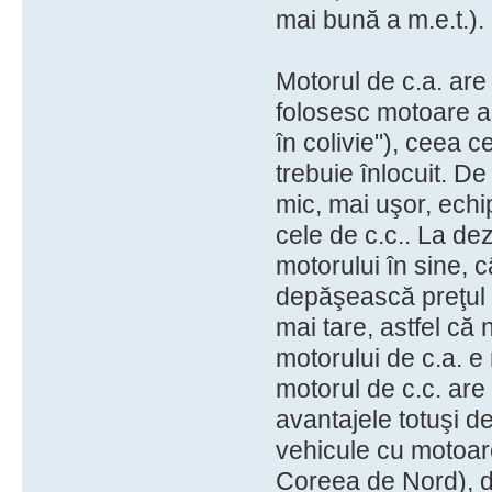
mai bună a m.e.t.).
Motorul de c.a. are 
folosesc motoare asi
în colivie"), ceea 
trebuie înlocuit. D
mic, mai uşor, echi
cele de c.c.. La de
motorului în sine, c
depăşească preţul m
mai tare, astfel că
motorului de c.a. e
motorul de c.c. are
avantajele totuşi 
vehicule cu motoar
Coreea de Nord), da