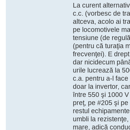
La curent alternativ
c.c. (vorbesc de tra
altceva, acolo ai tr
pe locomotivele mai 
tensiune (de regulă 
(pentru că turaţia m
frecvenţei). E drep
dar nicidecum până
urile lucrează la 50
c.a. pentru a-l fac
doar la invertor, ca
între 550 şi 1000 V
preţ, pe #205 şi pe
restul echipamentel
umbli la rezistenţe,
mare, adică conduc