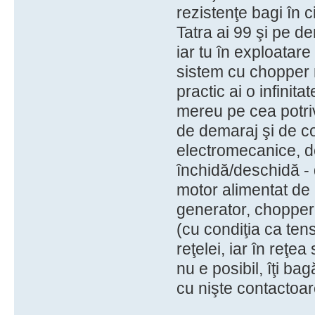
rezistenţe bagi în c
Tatra ai 99 şi pe de
iar tu în exploatare
sistem cu chopper r
practic ai o infinita
mereu pe cea potriv
de demaraj şi de co
electromecanice, dec
închidă/deschidă - 
motor alimentat de 
generator, chopperu
(cu condiţia ca ten
reţelei, iar în reţe
nu e posibil, îţi ba
cu nişte contactoar