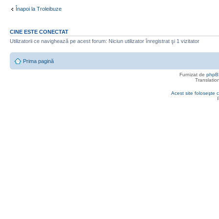
Înapoi la Troleibuze
CINE ESTE CONECTAT
Utilizatorii ce navighează pe acest forum: Niciun utilizator înregistrat şi 1 vizitator
Prima pagină
Furnizat de
phpB
Translatio
Acest site foloseşte c