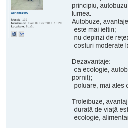
principiu, autobuzul
lumea.
adriank1997
Autobuze, avantaje
Mesaje:
135
Membru din:
Sâm 09 Dec 2017, 13:29
Localitate:
Buzău
-este mai ieftin;
-nu depinzi de rețe
-costuri moderate la
Dezavantaje:
-ca ecologie, autob
pornit);
-poluare, mai ales 
Troleibuze, avantaj
-durată de viață es
-ecologie, alimentar