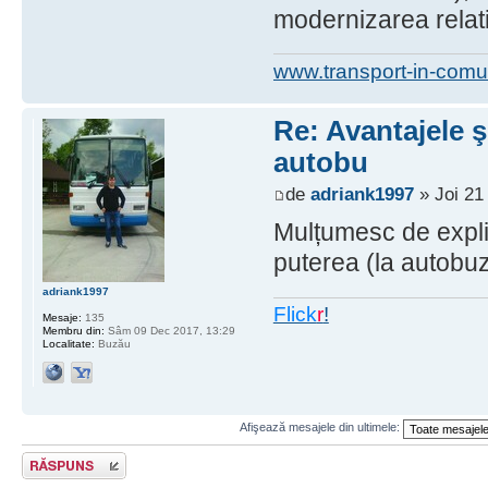
modernizarea relativ
www.transport-in-comu
Re: Avantajele ş
autobu
de
adriank1997
» Joi 21
Mulțumesc de explic
puterea (la autobuz
adriank1997
Flick
r
!
Mesaje:
135
Membru din:
Sâm 09 Dec 2017, 13:29
Localitate:
Buzău
Afişează mesajele din ultimele:
Răspunde