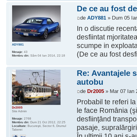
De ce au fost de
de
ADY881
» Dum 05 Ian
In o discutie recen
desfiintat mjoritate
scumpe in exploatar
ADY881
(De ce au fost desfi
Mesaje:
43
Membru din:
Sâm 04 Ian 2014, 22:18
Re: Avantajele s
autobu
de
Dr2005
» Mar 07 Ian 
Probabil te referi l
Dr2005
le face România (şi
Site Admin
desfiinţând transpor
Mesaje:
2768
Membru din:
Dum 21 Oct 2012, 22:25
pasaje, supralărgir
Localitate:
Bucureşti, Sector 6, Drumul
Taberei
În ultimii 10 ani s