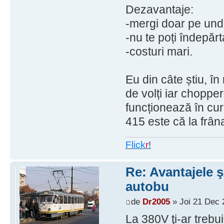
Dezavantaje:
-mergi doar pe unde
-nu te poți îndepăr
-costuri mari.
Eu din câte știu, î
de volți iar chopper
funcționează în cure
415 este că la frâna
Flick
r
!
Re: Avantajele ş
autobu
de
Dr2005
» Joi 21 Dec 
La 380V ţi-ar treb