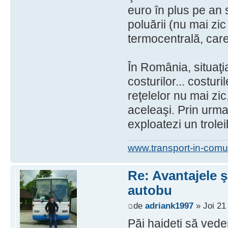
euro în plus pe an
poluării (nu mai zic
termocentrală, care 
În România, situaţia
costurilor... costur
reţelelor nu mai zic
aceleaşi. Prin urmar
exploatezi un trole
www.transport-in-comu
Re: Avantajele ş
autobu
de
adriank1997
» Joi 21
Păi haideți să vede