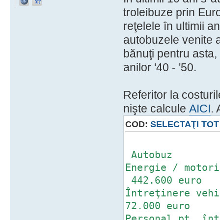
troleibuze prin Eur
reţelele în ultimii a
autobuzele venite au
bănuţi pentru asta
anilor '40 - '50.
Referitor la costur
nişte calcule
AICI
. 
COD:
SELECTAŢI TOT
Tr
Autobuz
Energie /
442.600 euro
Întreţine
72.000 euro
Personal pt. 