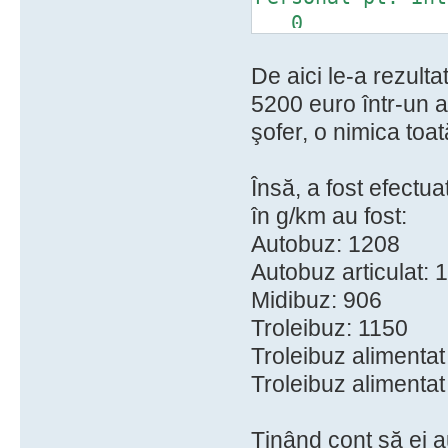
0
Cheltuieli d
De aici le-a rezulta
0
Asigur
5200 euro într-un a
24.000 euro
şofer, o nimica toat
Cost ve
31.000 euro
Însă, a fost efectua
(pe perioa
în g/km au fost:
(10 ani)
Autobuz: 1208
Autobuz articulat: 
Midibuz: 906
Troleibuz: 1150
Troleibuz alimentat
Troleibuz alimentat
Ţinând cont să ei a