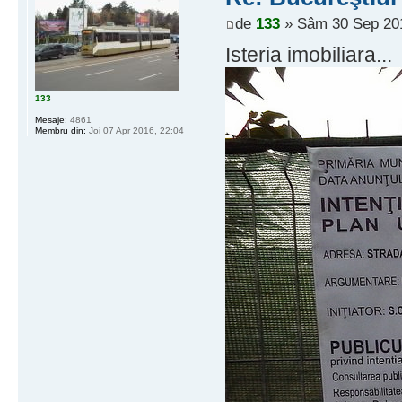
de
133
» Sâm 30 Sep 201
Isteria imobiliara...
133
Mesaje:
4861
Membru din:
Joi 07 Apr 2016, 22:04