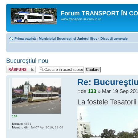
Forum TRANSPORT ÎN C
www.transport-in-comun.ro
Prima pagină
‹
Municipiul Bucureşti şi Judeţul Ilfov
‹
Discuţii generale
Bucureştiul nou
Răspunde
Re: Bucureştiu
de
133
» Mar 19 Sep 201
La fostele Tesatori
133
Mesaje:
4861
Membru din:
Joi 07 Apr 2016, 22:04