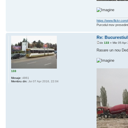
https://www.flickr.c
Purcelul mov presedint
Re: Bucurestiu
de
133
» Mie 05 Apr 
Rasare un nou De
133
Mesaje:
4861
Membru din:
Joi 07 Apr 2016, 22:04