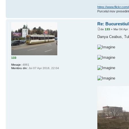
https://www.flickr.c
Purcelul mov presedint
Re: Bucurestiu
de
133
» Mar 04 Apr
Danya Ceabus, Tuli
133
Mesaje:
4861
Membru din:
Joi 07 Apr 2016, 22:04