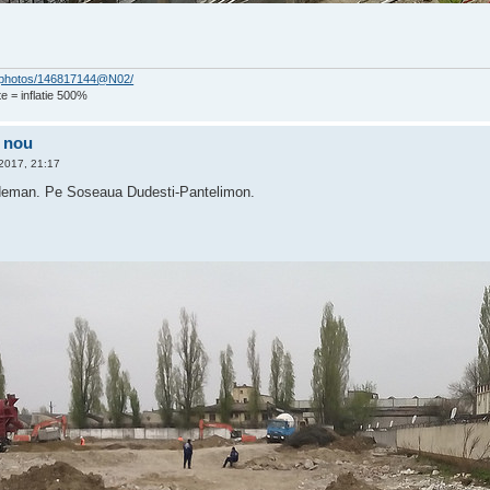
om/photos/146817144@N02/
e = inflatie 500%
l nou
2017, 21:17
deman. Pe Soseaua Dudesti-Pantelimon.