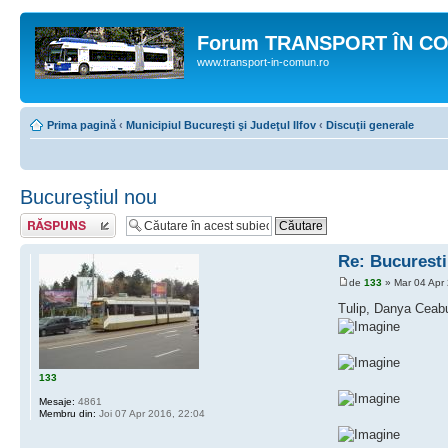
Forum TRANSPORT ÎN C
www.transport-in-comun.ro
Prima pagină
‹
Municipiul Bucureşti şi Judeţul Ilfov
‹
Discuţii generale
Bucureştiul nou
Răspunde
Re: Bucuresti
de
133
» Mar 04 Apr
Tulip, Danya Ceabu
133
Mesaje:
4861
Membru din:
Joi 07 Apr 2016, 22:04