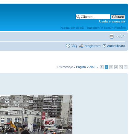
Căutare avansată
Pagina principală - Transport în comun România
FAQ
Înregistrare
Autentificare
178 mesaje •
Pagina
2
din
6
•
1
2
3
4
5
6