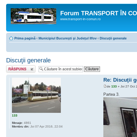
Forum TRANSPORT ÎN C
www.transport-in-comun.ro
Prima pagină
‹
Municipiul Bucureşti şi Judeţul Ilfov
‹
Discuţii generale
Discuţii generale
Răspunde
Re: Discuţii 
de
133
» Joi 27 Oct 
Partea 3.
133
Mesaje:
4861
Membru din:
Joi 07 Apr 2016, 22:04