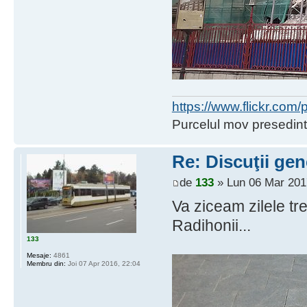
https://www.flickr.co
Purcelul mov presedint
Re: Discuţii gen
de
133
» Lun 06 Mar 201
Va ziceam zilele tr
Radihonii...
133
Mesaje:
4861
Membru din:
Joi 07 Apr 2016, 22:04