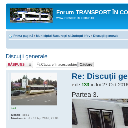
Forum TRANSPORT ÎN C
www.transport-in-comun.ro
Prima pagină
‹
Municipiul Bucureşti şi Judeţul Ilfov
‹
Discuţii generale
Discuţii generale
Răspunde
Re: Discuţii g
de
133
» Joi 27 Oct 2016
Partea 3.
133
Mesaje:
4861
Membru din:
Joi 07 Apr 2016, 22:04