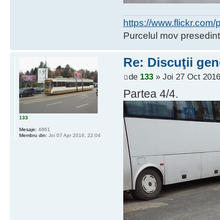
https://www.flickr.co
Purcelul mov presedint
Re: Discuţii gen
de
133
» Joi 27 Oct 2016
Partea 4/4.
133
Mesaje:
4861
Membru din:
Joi 07 Apr 2016, 22:04