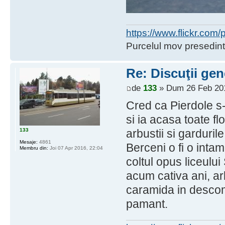
https://www.flickr.co
Purcelul mov presedint
Re: Discuţii gen
de
133
» Dum 26 Feb 201
Cred ca Pierdole s-
si ia acasa toate flor
133
arbustii si garduril
Mesaje:
4861
Berceni o fi o inta
Membru din:
Joi 07 Apr 2016, 22:04
coltul opus liceulu
acum cativa ani, arb
caramida in descom
pamant.