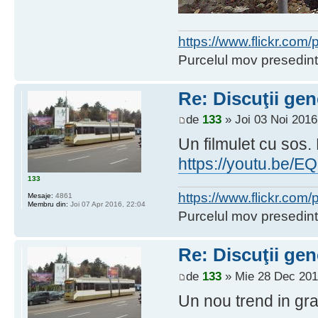
https://www.flickr.co
Purcelul mov presedint
Re: Discuţii gen
de
133
» Joi 03 Noi 2016
Un filmulet cu sos. 
https://youtu.be
133
https://www.flickr.co
Mesaje:
4861
Membru din:
Joi 07 Apr 2016, 22:04
Purcelul mov presedint
Re: Discuţii gen
de
133
» Mie 28 Dec 201
Un nou trend in gra