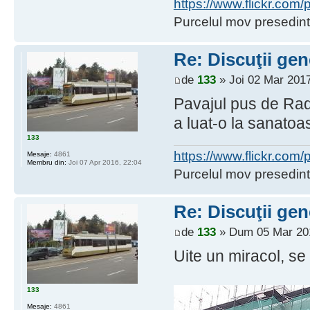
https://www.flickr.co
Purcelul mov presedint
Re: Discuţii gen
de
133
» Joi 02 Mar 2017
Pavajul pus de Radi(
a luat-o la sanatoa
133
https://www.flickr.co
Mesaje:
4861
Membru din:
Joi 07 Apr 2016, 22:04
Purcelul mov presedint
Re: Discuţii gen
de
133
» Dum 05 Mar 201
Uite un miracol, se 
133
Mesaje:
4861