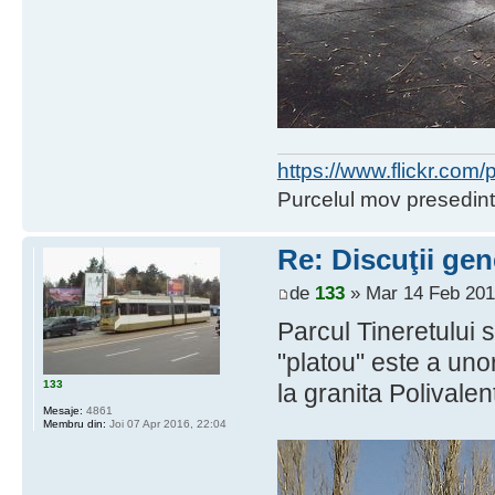
https://www.flickr.co
Purcelul mov presedint
Re: Discuţii gen
de
133
» Mar 14 Feb 201
Parcul Tineretului
"platou" este a unor
133
la granita Polivale
Mesaje:
4861
Membru din:
Joi 07 Apr 2016, 22:04