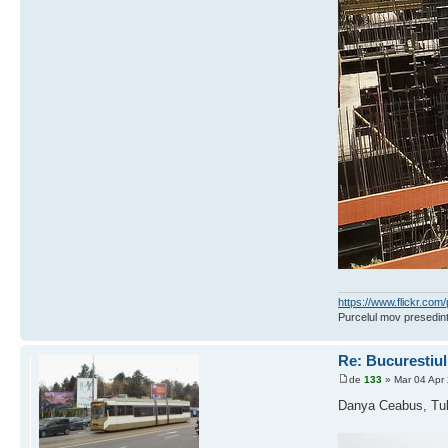
https://www.flickr.c
Purcelul mov presedint
Re: Bucurestiu
de
133
» Mar 04 Apr
Danya Ceabus, Tuli