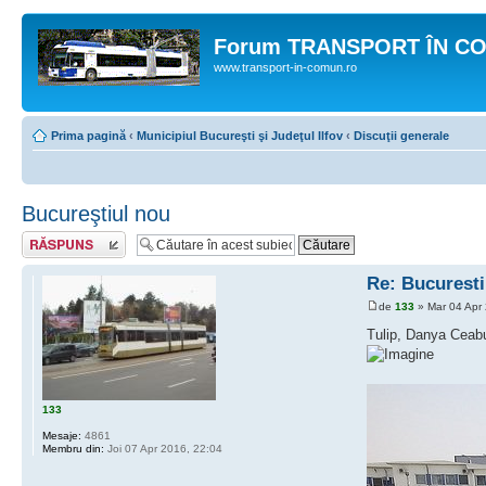
Forum TRANSPORT ÎN C
www.transport-in-comun.ro
Prima pagină
‹
Municipiul Bucureşti şi Judeţul Ilfov
‹
Discuţii generale
Bucureştiul nou
Răspunde
Re: Bucuresti
de
133
» Mar 04 Apr
Tulip, Danya Ceabu
133
Mesaje:
4861
Membru din:
Joi 07 Apr 2016, 22:04