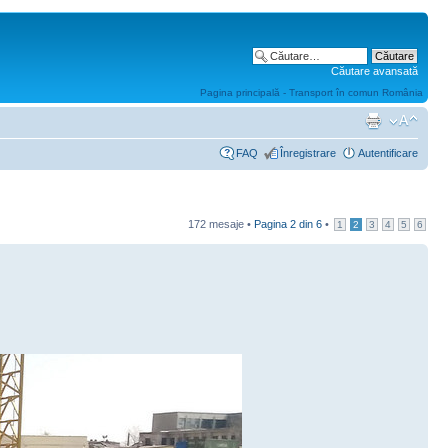
Căutare avansată
Pagina principală - Transport în comun România
FAQ
Înregistrare
Autentificare
172 mesaje •
Pagina
2
din
6
•
1
2
3
4
5
6