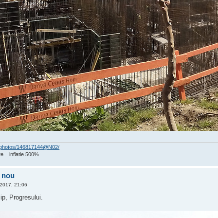
om/photos/146817144@N02/
e = inflatie 500%
l nou
 2017, 21:06
p, Progresului.