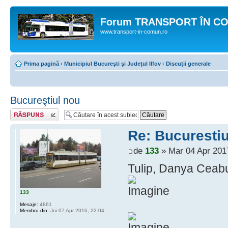
Forum TRANSPORT ÎN C
www.transport-in-comun.ro
Prima pagină
‹
Municipiul Bucureşti şi Judeţul Ilfov
‹
Discuţii generale
Bucureştiul nou
Răspunde
Re: Bucurestiu
de
133
» Mar 04 Apr 201
Tulip, Danya Ceabu
133
Mesaje:
4861
Membru din:
Joi 07 Apr 2016, 22:04