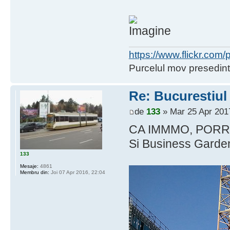
https://www.flickr.co
Purcelul mov presedint
Re: Bucurestiul
de
133
» Mar 25 Apr 201
CA IMMMO, PORR, 
Si Business Garden
133
Mesaje:
4861
Membru din:
Joi 07 Apr 2016, 22:04