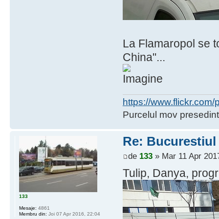
La Flamaropol se t
China"...
https://www.flickr.co
Purcelul mov presedint
Re: Bucurestiul
de
133
» Mar 11 Apr 2017
Tulip, Danya, progre
133
Mesaje:
4861
Membru din:
Joi 07 Apr 2016, 22:04