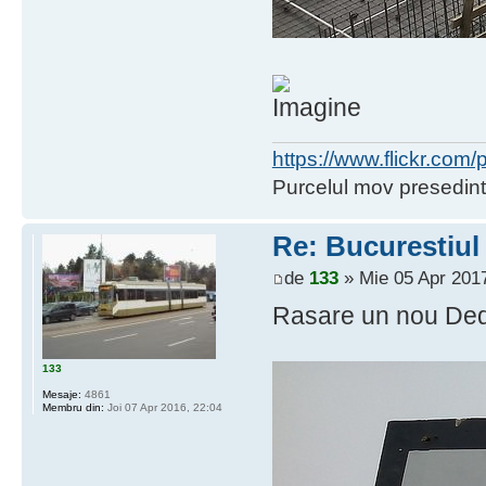
https://www.flickr.co
Purcelul mov presedint
Re: Bucurestiul
de
133
» Mie 05 Apr 2017
Rasare un nou Ded
133
Mesaje:
4861
Membru din:
Joi 07 Apr 2016, 22:04