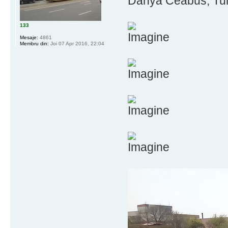
Danya Ceabus, Tuli
133
Mesaje:
4861
Membru din:
Joi 07 Apr 2016, 22:04