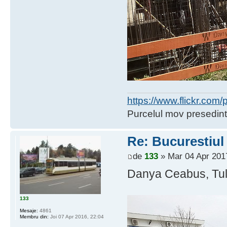
https://www.flickr.co
Purcelul mov presedint
Re: Bucurestiul
de
133
» Mar 04 Apr 201
Danya Ceabus, Tuli
133
Mesaje:
4861
Membru din:
Joi 07 Apr 2016, 22:04