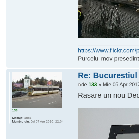
https://www.flickr.co
Purcelul mov presedint
Re: Bucurestiul
de
133
» Mie 05 Apr 2017
Rasare un nou Ded
133
Mesaje:
4861
Membru din:
Joi 07 Apr 2016, 22:04