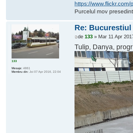
https://www.flickr.co
Purcelul mov presedint
Re: Bucurestiul
de
133
» Mar 11 Apr 2017
Tulip, Danya, progre
133
Mesaje:
4861
Membru din:
Joi 07 Apr 2016, 22:04