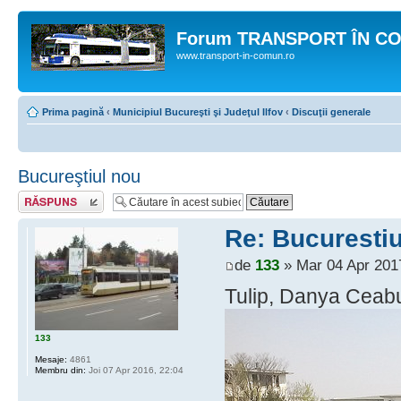
Forum TRANSPORT ÎN C
www.transport-in-comun.ro
Prima pagină
‹
Municipiul Bucureşti şi Judeţul Ilfov
‹
Discuţii generale
Bucureştiul nou
Răspunde
Re: Bucurestiu
de
133
» Mar 04 Apr 201
Tulip, Danya Ceabu
133
Mesaje:
4861
Membru din:
Joi 07 Apr 2016, 22:04