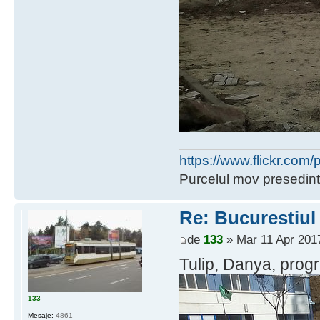
https://www.flickr.co
Purcelul mov presedint
Re: Bucurestiul
de
133
» Mar 11 Apr 2017
Tulip, Danya, progre
133
Mesaje:
4861