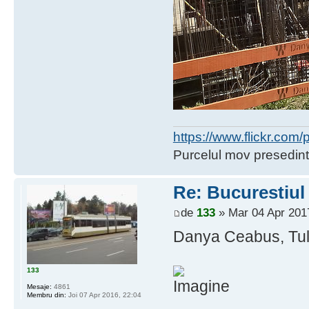
https://www.flickr.co
Purcelul mov presedint
Re: Bucurestiul
de
133
» Mar 04 Apr 201
Danya Ceabus, Tuli
133
Mesaje:
4861
Membru din:
Joi 07 Apr 2016, 22:04