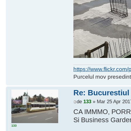
https://www.flickr.co
Purcelul mov presedint
Re: Bucurestiul
de
133
» Mar 25 Apr 201
CA IMMMO, PORR, 
Si Business Garden
133