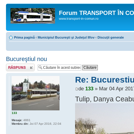
Forum TRANSPORT ÎN C
www.transport-in-comun.ro
Prima pagină
‹
Municipiul Bucureşti şi Judeţul Ilfov
‹
Discuţii generale
Bucureştiul nou
Răspunde
Re: Bucurestiu
de
133
» Mar 04 Apr 201
Tulip, Danya Ceabu
133
Mesaje:
4861
Membru din:
Joi 07 Apr 2016, 22:04