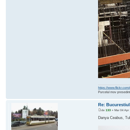
https://www.flickr.c
Purcelul mov presedint
Re: Bucurestiu
de
133
» Mar 04 Apr
Danya Ceabus, Tuli