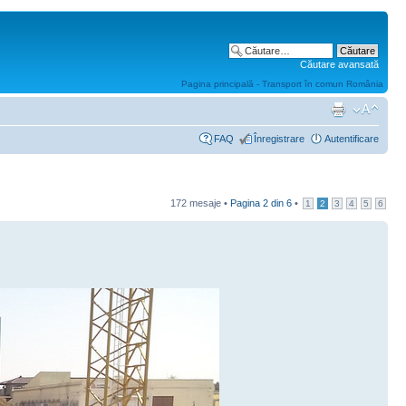
Căutare avansată
Pagina principală - Transport în comun România
FAQ
Înregistrare
Autentificare
172 mesaje •
Pagina
2
din
6
•
1
2
3
4
5
6