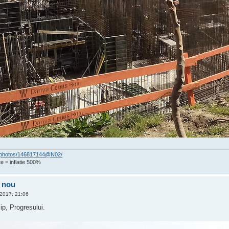
om/photos/146817144@N02/
e = inflatie 500%
l nou
 2017, 21:06
p, Progresului.