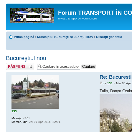
Forum TRANSPORT ÎN C
www.transport-in-comun.ro
Prima pagină
‹
Municipiul Bucureşti şi Judeţul Ilfov
‹
Discuţii generale
Bucureştiul nou
Răspunde
Re: Bucuresti
de
133
» Mar 04 Apr
Tulip, Danya Ceabu
133
Mesaje:
4861
Membru din:
Joi 07 Apr 2016, 22:04