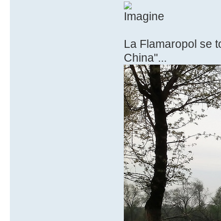
La Flamaropol se t
China"...