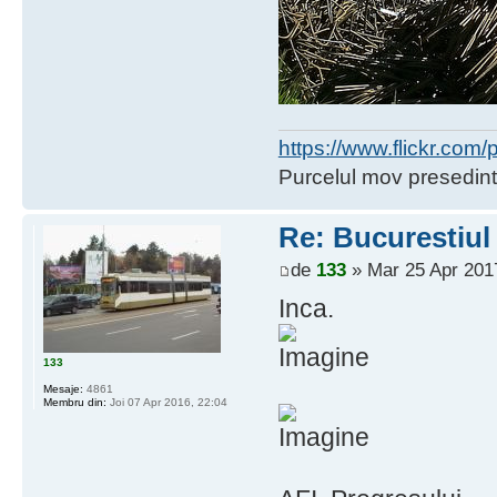
https://www.flickr.co
Purcelul mov presedint
Re: Bucurestiul
de
133
» Mar 25 Apr 201
Inca.
133
Mesaje:
4861
Membru din:
Joi 07 Apr 2016, 22:04