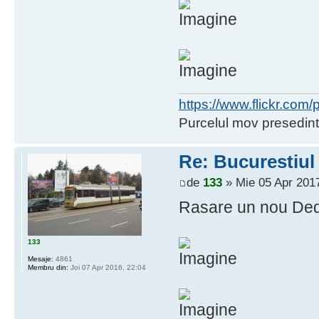
https://www.flickr.co
Purcelul mov presedint
Re: Bucurestiul
de
133
» Mie 05 Apr 2017
Rasare un nou Ded
133
Mesaje:
4861
Membru din:
Joi 07 Apr 2016, 22:04