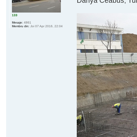
Danya Ceabus, Tuli
133
Mesaje:
4861
Membru din:
Joi 07 Apr 2016, 22:04