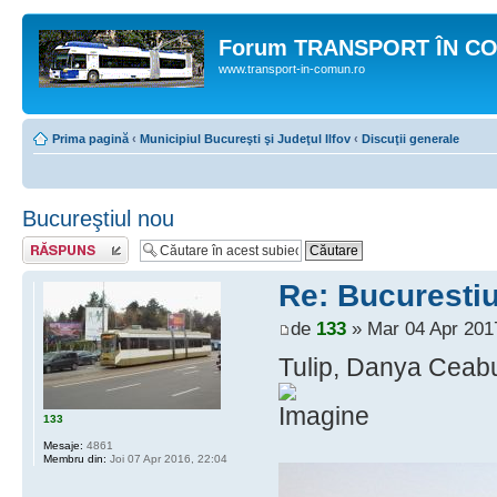
Forum TRANSPORT ÎN C
www.transport-in-comun.ro
Prima pagină
‹
Municipiul Bucureşti şi Judeţul Ilfov
‹
Discuţii generale
Bucureştiul nou
Răspunde
Re: Bucurestiu
de
133
» Mar 04 Apr 201
Tulip, Danya Ceabu
133
Mesaje:
4861
Membru din:
Joi 07 Apr 2016, 22:04