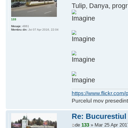
Tulip, Danya, progre
133
Mesaje:
4861
Membru din:
Joi 07 Apr 2016, 22:04
https://www.flickr.co
Purcelul mov presedint
Re: Bucurestiul
de
133
» Mar 25 Apr 201