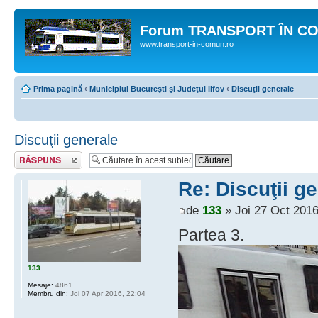
Forum TRANSPORT ÎN C
www.transport-in-comun.ro
Prima pagină
‹
Municipiul Bucureşti şi Judeţul Ilfov
‹
Discuţii generale
Discuţii generale
Răspunde
Re: Discuţii g
de
133
» Joi 27 Oct 2016
Partea 3.
133
Mesaje:
4861
Membru din:
Joi 07 Apr 2016, 22:04