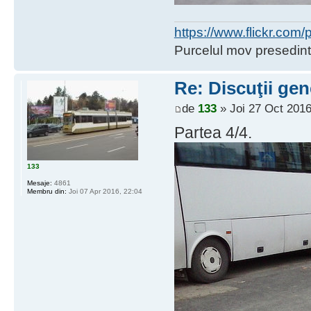
https://www.flickr.co
Purcelul mov presedint
Re: Discuţii gen
de
133
» Joi 27 Oct 2016
Partea 4/4.
133
Mesaje:
4861
Membru din:
Joi 07 Apr 2016, 22:04