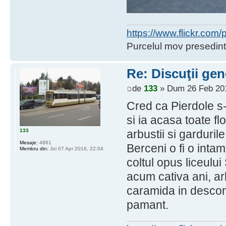
https://www.flickr.co
Purcelul mov presedint
Re: Discuţii gen
de
133
» Dum 26 Feb 201
Cred ca Pierdole s-
si ia acasa toate flor
133
arbustii si garduril
Mesaje:
4861
Berceni o fi o inta
Membru din:
Joi 07 Apr 2016, 22:04
coltul opus liceulu
acum cativa ani, arb
caramida in descom
pamant.