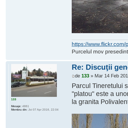
https://www.flickr.co
Purcelul mov presedint
Re: Discuţii gen
de
133
» Mar 14 Feb 201
Parcul Tineretului
"platou" este a unor
133
la granita Polivale
Mesaje:
4861
Membru din:
Joi 07 Apr 2016, 22:04