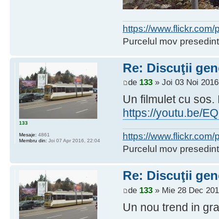
https://www.flickr.co
Purcelul mov presedint
Re: Discuţii gen
de
133
» Joi 03 Noi 2016
Un filmulet cu sos. 
https://youtu.be
133
https://www.flickr.co
Mesaje:
4861
Membru din:
Joi 07 Apr 2016, 22:04
Purcelul mov presedint
Re: Discuţii gen
de
133
» Mie 28 Dec 201
Un nou trend in gra