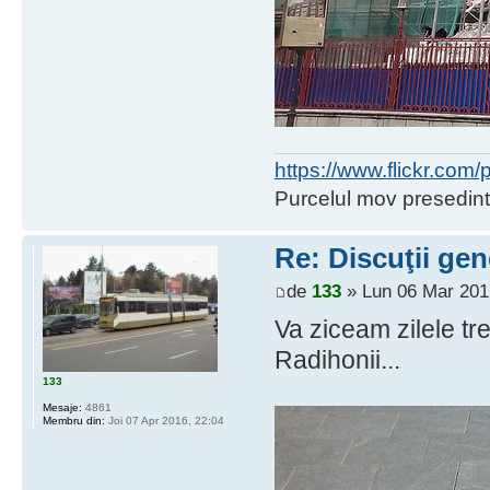
https://www.flickr.co
Purcelul mov presedint
Re: Discuţii gen
de
133
» Lun 06 Mar 201
Va ziceam zilele tr
Radihonii...
133
Mesaje:
4861
Membru din:
Joi 07 Apr 2016, 22:04