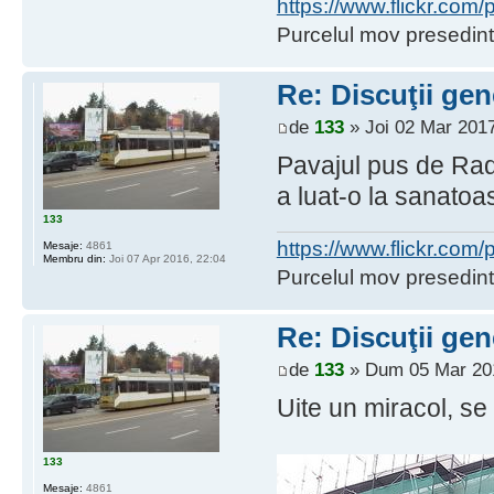
https://www.flickr.co
Purcelul mov presedint
Re: Discuţii gen
de
133
» Joi 02 Mar 2017
Pavajul pus de Radi(
a luat-o la sanatoa
133
https://www.flickr.co
Mesaje:
4861
Membru din:
Joi 07 Apr 2016, 22:04
Purcelul mov presedint
Re: Discuţii gen
de
133
» Dum 05 Mar 201
Uite un miracol, se 
133
Mesaje:
4861