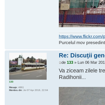
https://www.flickr.co
Purcelul mov presedint
Re: Discuţii gen
de
133
» Lun 06 Mar 201
Va ziceam zilele tr
Radihonii...
133
Mesaje:
4861
Membru din:
Joi 07 Apr 2016, 22:04