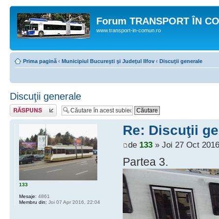
Forum TRANSPORT ÎN C
www.transport-in-comun.ro
Prima pagină
‹
Municipiul Bucureşti şi Judeţul Ilfov
‹
Discuţii generale
Discuţii generale
Răspunde
Re: Discuţii g
de
133
» Joi 27 Oct 2016
Partea 3.
133
Mesaje:
4861
Membru din:
Joi 07 Apr 2016, 22:04