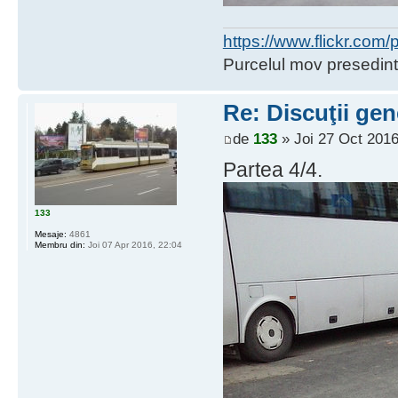
https://www.flickr.co
Purcelul mov presedint
Re: Discuţii gen
de
133
» Joi 27 Oct 2016
Partea 4/4.
133
Mesaje:
4861
Membru din:
Joi 07 Apr 2016, 22:04