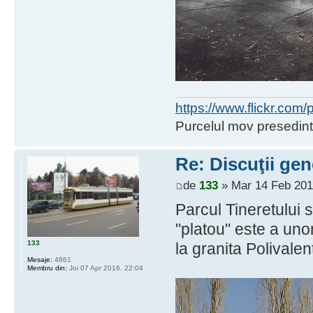
https://www.flickr.co
Purcelul mov presedint
Re: Discuţii gen
de
133
» Mar 14 Feb 201
Parcul Tineretului
"platou" este a unor
133
la granita Polivale
Mesaje:
4861
Membru din:
Joi 07 Apr 2016, 22:04