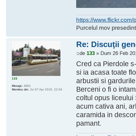
https://www.flickr.co
Purcelul mov presedint
Re: Discuţii gen
de
133
» Dum 26 Feb 201
Cred ca Pierdole s-
si ia acasa toate flor
133
arbustii si garduril
Mesaje:
4861
Berceni o fi o inta
Membru din:
Joi 07 Apr 2016, 22:04
coltul opus liceulu
acum cativa ani, arb
caramida in descom
pamant.