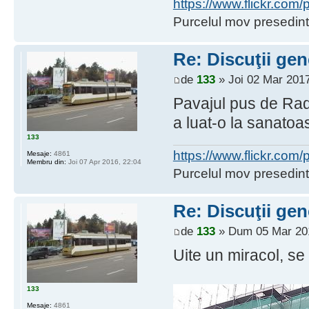
https://www.flickr.co
Purcelul mov presedint
Re: Discuţii gen
de
133
» Joi 02 Mar 2017
Pavajul pus de Radi(
a luat-o la sanatoa
133
https://www.flickr.co
Mesaje:
4861
Membru din:
Joi 07 Apr 2016, 22:04
Purcelul mov presedint
Re: Discuţii gen
de
133
» Dum 05 Mar 201
Uite un miracol, se 
133
Mesaje:
4861