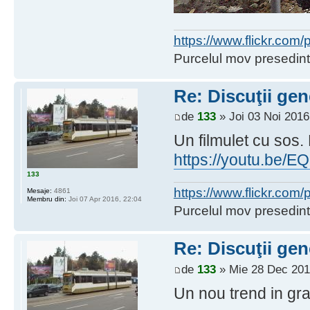
https://www.flickr.co
Purcelul mov presedint
Re: Discuţii gen
de
133
» Joi 03 Noi 2016
Un filmulet cu sos. 
https://youtu.be
133
https://www.flickr.co
Mesaje:
4861
Membru din:
Joi 07 Apr 2016, 22:04
Purcelul mov presedint
Re: Discuţii gen
de
133
» Mie 28 Dec 201
Un nou trend in gra