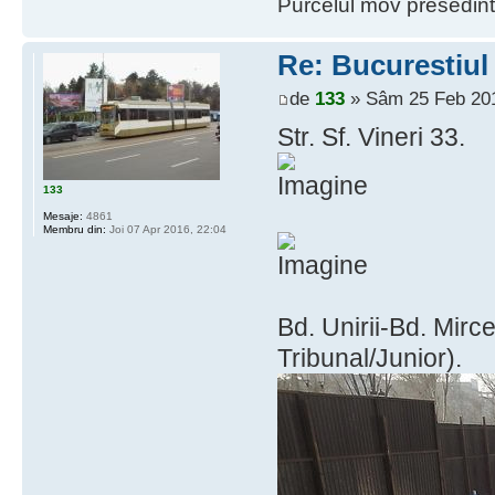
Purcelul mov presedint
Re: Bucurestiul
de
133
» Sâm 25 Feb 201
Str. Sf. Vineri 33.
133
Mesaje:
4861
Membru din:
Joi 07 Apr 2016, 22:04
Bd. Unirii-Bd. Mirc
Tribunal/Junior).