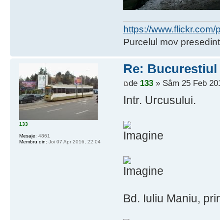
https://www.flickr.co
Purcelul mov presedint
Re: Bucurestiul
de
133
» Sâm 25 Feb 201
Intr. Urcusului.
133
Mesaje:
4861
Membru din:
Joi 07 Apr 2016, 22:04
Bd. Iuliu Maniu, pri