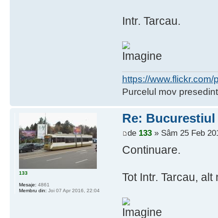
Intr. Tarcau.
https://www.flickr.co
Purcelul mov presedint
Re: Bucurestiul
de
133
» Sâm 25 Feb 201
Continuare.
133
Tot Intr. Tarcau, al
Mesaje:
4861
Membru din:
Joi 07 Apr 2016, 22:04