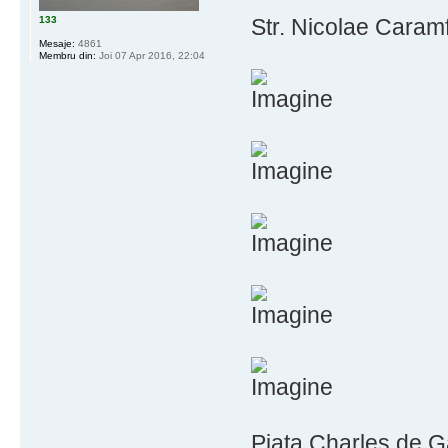
133
Str. Nicolae Caramf
Mesaje:
4861
Membru din:
Joi 07 Apr 2016, 22:04
Piata Charles de Ga