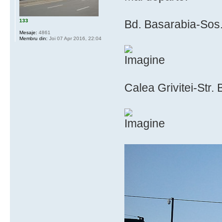
133
Bd. Basarabia-Sos.
Mesaje:
4861
Membru din:
Joi 07 Apr 2016, 22:04
Calea Grivitei-Str.