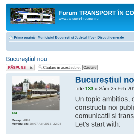
Forum TRANSPORT ÎN C
www.transport-in-comun.ro
Prima pagină
‹
Municipiul Bucureşti şi Judeţul Ilfov
‹
Discuţii generale
Bucureştiul nou
Răspunde
Bucureştiul n
de
133
» Sâm 25 Feb 201
Un topic ambitios, 
constructii noi publi
133
comunicatii si tran
Mesaje:
4861
Let's start with:
Membru din:
Joi 07 Apr 2016, 22:04