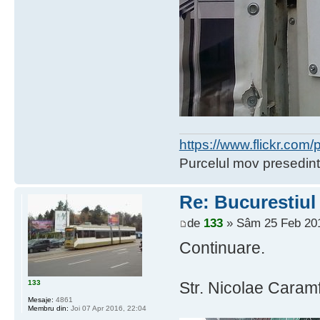
https://www.flickr.co
Purcelul mov presedint
Re: Bucurestiul
de
133
» Sâm 25 Feb 201
Continuare.
133
Str. Nicolae Caramf
Mesaje:
4861
Membru din:
Joi 07 Apr 2016, 22:04