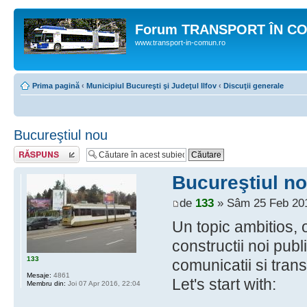
Forum TRANSPORT ÎN C
www.transport-in-comun.ro
Prima pagină
‹
Municipiul Bucureşti şi Judeţul Ilfov
‹
Discuţii generale
Bucureştiul nou
Răspunde
Bucureştiul n
de
133
» Sâm 25 Feb 201
Un topic ambitios, 
constructii noi publi
133
comunicatii si tran
Mesaje:
4861
Let's start with:
Membru din:
Joi 07 Apr 2016, 22:04