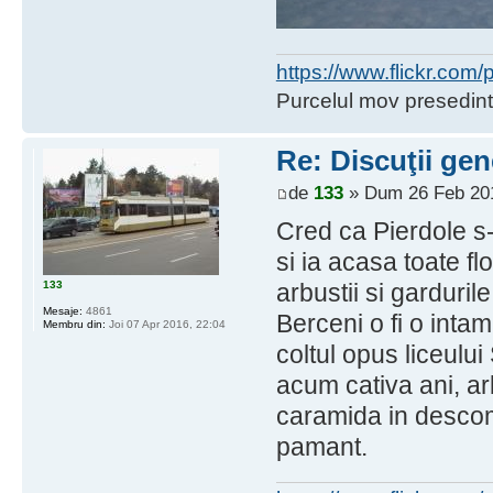
https://www.flickr.co
Purcelul mov presedint
Re: Discuţii gen
de
133
» Dum 26 Feb 201
Cred ca Pierdole s-
si ia acasa toate flor
133
arbustii si garduril
Mesaje:
4861
Berceni o fi o inta
Membru din:
Joi 07 Apr 2016, 22:04
coltul opus liceulu
acum cativa ani, arb
caramida in descom
pamant.