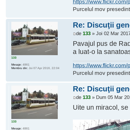
https://www.flickr.co
Purcelul mov presedint
Re: Discuţii gen
de
133
» Joi 02 Mar 2017
Pavajul pus de Radi(
a luat-o la sanatoa
133
https://www.flickr.co
Mesaje:
4861
Membru din:
Joi 07 Apr 2016, 22:04
Purcelul mov presedint
Re: Discuţii gen
de
133
» Dum 05 Mar 201
Uite un miracol, se 
133
Mesaje:
4861