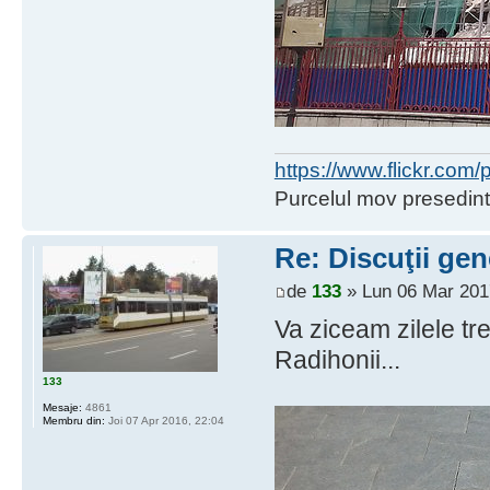
https://www.flickr.co
Purcelul mov presedint
Re: Discuţii gen
de
133
» Lun 06 Mar 201
Va ziceam zilele tr
Radihonii...
133
Mesaje:
4861
Membru din:
Joi 07 Apr 2016, 22:04