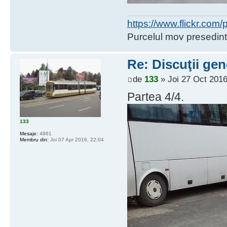
https://www.flickr.co
Purcelul mov presedint
Re: Discuţii gen
de
133
» Joi 27 Oct 2016
Partea 4/4.
133
Mesaje:
4861
Membru din:
Joi 07 Apr 2016, 22:04