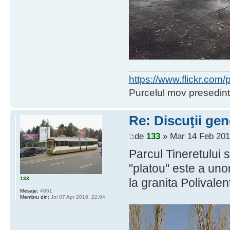
https://www.flickr.co
Purcelul mov presedint
Re: Discuţii gen
de
133
» Mar 14 Feb 201
Parcul Tineretului
"platou" este a unor
133
la granita Polivale
Mesaje:
4861
Membru din:
Joi 07 Apr 2016, 22:04