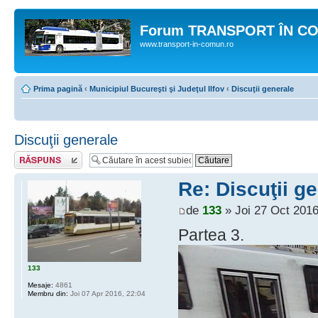
Forum TRANSPORT ÎN C
www.transport-in-comun.ro
Prima pagină
‹
Municipiul Bucureşti şi Judeţul Ilfov
‹
Discuţii generale
Discuţii generale
Răspunde
Re: Discuţii g
de
133
» Joi 27 Oct 2016
Partea 3.
133
Mesaje:
4861
Membru din:
Joi 07 Apr 2016, 22:04