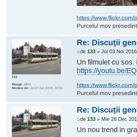
https://www.flickr.co
Purcelul mov presedint
Re: Discuţii gen
de
133
» Joi 03 Noi 2016
Un filmulet cu sos. 
https://youtu.be
133
https://www.flickr.co
Mesaje:
4861
Membru din:
Joi 07 Apr 2016, 22:04
Purcelul mov presedint
Re: Discuţii gen
de
133
» Mie 28 Dec 201
Un nou trend in gra