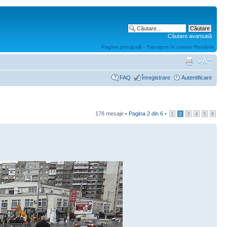
Căutare avansată
Pagina principală - Transport în comun România
FAQ
Înregistrare
Autentificare
178 mesaje •
Pagina
2
din
6
•
1
2
3
4
5
6