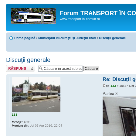
Forum TRANSPORT ÎN C
www.transport-in-comun.ro
Prima pagină
‹
Municipiul Bucureşti şi Judeţul Ilfov
‹
Discuţii generale
Discuţii generale
Răspunde
Re: Discuţii 
de
133
» Joi 27 Oct 
Partea 3.
133
Mesaje:
4861
Membru din:
Joi 07 Apr 2016, 22:04