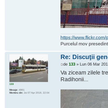
https://www.flickr.co
Purcelul mov presedint
Re: Discuţii gen
de
133
» Lun 06 Mar 201
Va ziceam zilele tr
Radihonii...
133
Mesaje:
4861
Membru din:
Joi 07 Apr 2016, 22:04