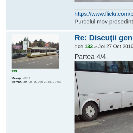
https://www.flickr.co
Purcelul mov presedint
Re: Discuţii gen
de
133
» Joi 27 Oct 2016
Partea 4/4.
133
Mesaje:
4861
Membru din:
Joi 07 Apr 2016, 22:04