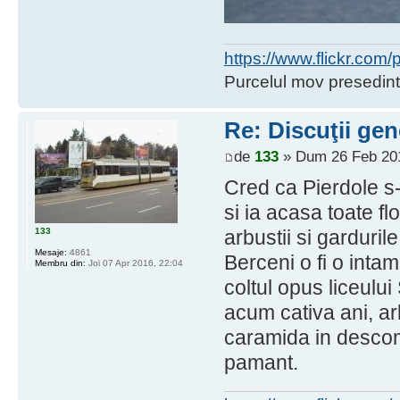
https://www.flickr.co
Purcelul mov presedint
Re: Discuţii gen
de
133
» Dum 26 Feb 201
Cred ca Pierdole s-
si ia acasa toate flor
133
arbustii si garduril
Mesaje:
4861
Berceni o fi o inta
Membru din:
Joi 07 Apr 2016, 22:04
coltul opus liceulu
acum cativa ani, arb
caramida in descom
pamant.