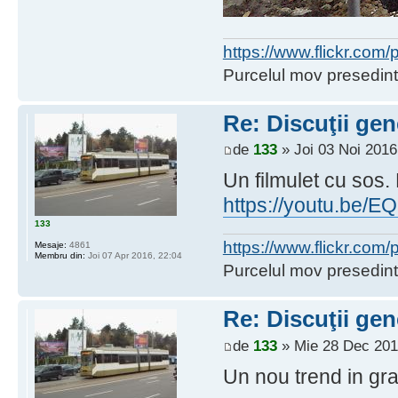
https://www.flickr.co
Purcelul mov presedint
Re: Discuţii gen
de
133
» Joi 03 Noi 2016
Un filmulet cu sos. 
https://youtu.be
133
https://www.flickr.co
Mesaje:
4861
Membru din:
Joi 07 Apr 2016, 22:04
Purcelul mov presedint
Re: Discuţii gen
de
133
» Mie 28 Dec 201
Un nou trend in gra