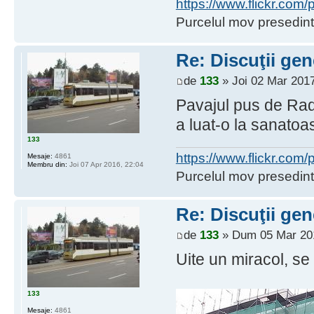
https://www.flickr.co
Purcelul mov presedint
Re: Discuţii gen
de
133
» Joi 02 Mar 2017
Pavajul pus de Radi(
a luat-o la sanatoa
133
https://www.flickr.co
Mesaje:
4861
Membru din:
Joi 07 Apr 2016, 22:04
Purcelul mov presedint
Re: Discuţii gen
de
133
» Dum 05 Mar 201
Uite un miracol, se 
133
Mesaje:
4861