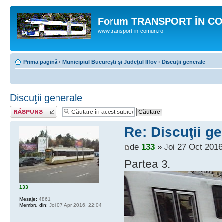
Forum TRANSPORT ÎN C
www.transport-in-comun.ro
Prima pagină
‹
Municipiul Bucureşti şi Judeţul Ilfov
‹
Discuţii generale
Discuţii generale
Răspunde
Re: Discuţii g
de
133
» Joi 27 Oct 2016
Partea 3.
133
Mesaje:
4861
Membru din:
Joi 07 Apr 2016, 22:04