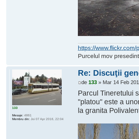
https://www.flickr.co
Purcelul mov presedint
Re: Discuţii gen
de
133
» Mar 14 Feb 201
Parcul Tineretului
"platou" este a unor
133
la granita Polivale
Mesaje:
4861
Membru din:
Joi 07 Apr 2016, 22:04