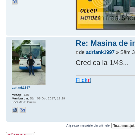
Re: Masina de i
de
adriank1997
» Sâm 31
Cred ca la 1/43...
Flick
r
!
adriank1997
Mesaje:
135
Membru din:
Sâm 09 Dec 2017, 13:29
Localitate:
Buzău
Afişează mesajele din ultimele:
Răspunde