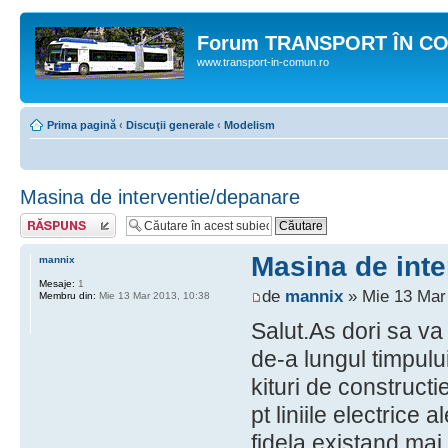
Forum TRANSPORT ÎN C
www.transport-in-comun.ro
Prima pagină
‹
Discuţii generale
‹
Modelism
Masina de interventie/depanare
Răspunde
Masina de inte
mannix
Mesaje:
1
de
mannix
» Mie 13 Mar
Membru din:
Mie 13 Mar 2013, 10:38
Salut.As dori sa va
de-a lungul timpulu
kituri de constructi
pt liniile electrice
fidela existand mai