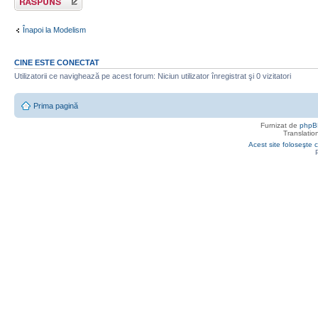
Înapoi la Modelism
CINE ESTE CONECTAT
Utilizatorii ce navighează pe acest forum: Niciun utilizator înregistrat şi 0 vizitatori
Prima pagină
Furnizat de
phpB
Translatio
Acest site foloseşte c