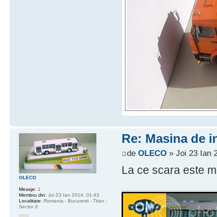
Re: Masina de i
de
OLECO
» Joi 23 Ian 
La ce scara este 
OLECO
Mesaje:
1
Membru din:
Joi 23 Ian 2014, 01:43
Localitate:
Romania - Bucuresti - Titan -
Sector 3