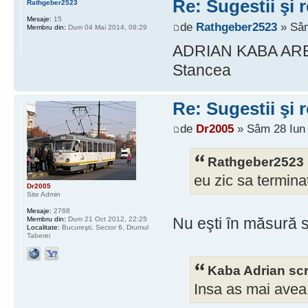
Re: Sugestii şi 
Rathgeber2523
Mesaje:
15
de
Rathgeber2523
» Sâm
Membru din:
Dum 04 Mai 2014, 08:29
ADRIAN KABA ARE 
Stancea
Re: Sugestii şi 
de
Dr2005
» Sâm 28 Iun 
Rathgeber2523 
eu zic sa termina
Dr2005
Site Admin
Mesaje:
2768
Nu eşti în măsură s
Membru din:
Dum 21 Oct 2012, 22:25
Localitate:
Bucureşti, Sector 6, Drumul
Taberei
Kaba Adrian scr
Insa as mai avea 