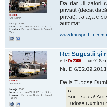
Da, dar utilizatori
privată (decât dacă
Dr2005
privat), că aşa e s
Site Admin
automat.
Mesaje:
2768
Membru din:
Dum 21 Oct 2012, 22:25
Localitate:
Bucureşti, Sector 6, Drumul
Taberei
www.transport-in-comu
Re: Sugestii şi 
de
Dr2005
» Lun 02 Sep 
Nr. D 6/02.09.2013
Dr2005
De la Tudose Dumit
Site Admin
Mesaje:
2768
Membru din:
Dum 21 Oct 2012, 22:25
Localitate:
Bucureşti, Sector 6, Drumul
Buna seara! Am v
Taberei
Tudose Dumitru d