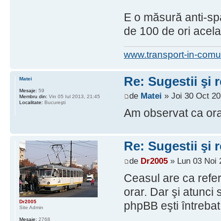
E o măsură anti-spa
de 100 de ori acel
www.transport-in-comu
Re: Sugestii şi 
Matei
Mesaje:
59
de
Matei
» Joi 30 Oct 20
Membru din:
Vin 05 Iul 2013, 21:45
Localitate:
Bucureşti
Am observat ca ora
Re: Sugestii şi 
de
Dr2005
» Lun 03 Noi 
Ceasul are ca refer
orar. Dar şi atunci 
Dr2005
phpBB eşti întrebat
Site Admin
Mesaje:
2768