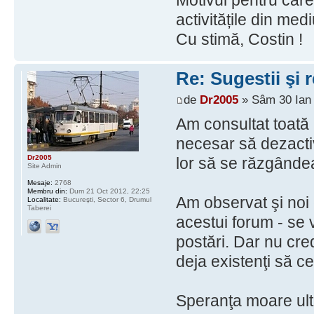
Motivul pentru care
activitățile din medi
Cu stimă, Costin !
Re: Sugestii şi 
de
Dr2005
» Sâm 30 Ian 
Am consultat toată
necesar să dezactiv
Dr2005
lor să se răzgânde
Site Admin
Mesaje:
2768
Membru din:
Dum 21 Oct 2012, 22:25
Am observat şi noi
Localitate:
Bucureşti, Sector 6, Drumul
Taberei
acestui forum - se
postări. Dar nu cred
deja existenţi să ce
Speranţa moare ulti