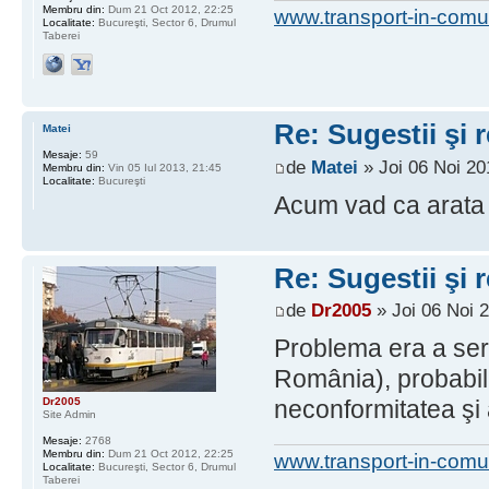
Membru din:
Dum 21 Oct 2012, 22:25
www.transport-in-comu
Localitate:
Bucureşti, Sector 6, Drumul
Taberei
Re: Sugestii şi 
Matei
Mesaje:
59
de
Matei
» Joi 06 Noi 20
Membru din:
Vin 05 Iul 2013, 21:45
Localitate:
Bucureşti
Acum vad ca arata 
Re: Sugestii şi 
de
Dr2005
» Joi 06 Noi 
Problema era a serv
România), probabil 
Dr2005
neconformitatea şi 
Site Admin
Mesaje:
2768
Membru din:
Dum 21 Oct 2012, 22:25
www.transport-in-comu
Localitate:
Bucureşti, Sector 6, Drumul
Taberei