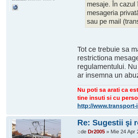
mesaje. În cazul î
mesageria privată
sau pe mail (tran
Tot ce trebuie sa ma
restrictiona mesager
regulamentului. Nu 
ar insemna un abuz
Nu poti sa arati ca est
tine insuti si cu perso
http://www.transport
Re: Sugestii şi 
de
Dr2005
» Mie 24 Apr 