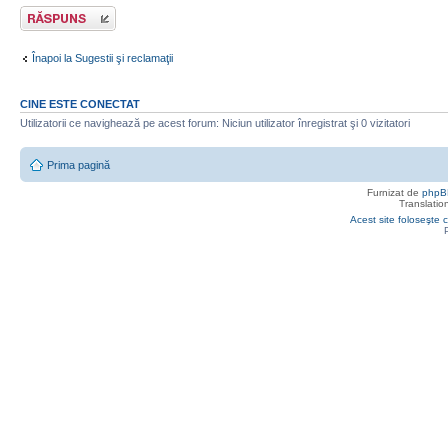
Răspunde
Înapoi la Sugestii şi reclamaţii
CINE ESTE CONECTAT
Utilizatorii ce navighează pe acest forum: Niciun utilizator înregistrat şi 0 vizitatori
Prima pagină
Furnizat de
phpB
Translatio
Acest site foloseşte c