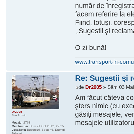
număr de înregistra
facem referire la el
Fiind, totuşi, core
,,Sugestii şi reclama
O zi bună!
www.transport-in-comu
Re: Sugestii şi 
de
Dr2005
» Sâm 03 Mai
Am făcut câteva co
şters nimic (cu exc
Dr2005
găsiţi mesajele, veri
Site Admin
mesajele utilizatoru
Mesaje:
2768
Membru din:
Dum 21 Oct 2012, 22:25
Localitate:
Bucureşti, Sector 6, Drumul
Taberei