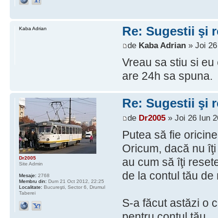
Re: Sugestii şi 
Kaba Adrian
de
Kaba Adrian
» Joi 26
Vreau sa stiu si eu 
are 24h sa spuna.
Re: Sugestii şi 
de
Dr2005
» Joi 26 Iun 2
Putea să fie oricine
Oricum, dacă nu îţi
Dr2005
au cum să îţi reset
Site Admin
de la contul tău de 
Mesaje:
2768
Membru din:
Dum 21 Oct 2012, 22:25
Localitate:
Bucureşti, Sector 6, Drumul
Taberei
S-a făcut astăzi o 
pentru contul tău.