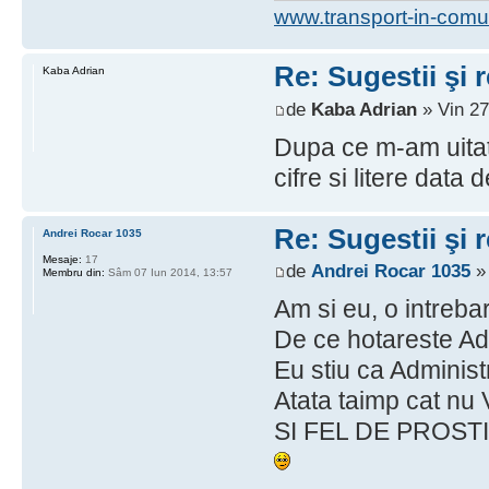
www.transport-in-comu
Re: Sugestii şi 
Kaba Adrian
de
Kaba Adrian
» Vin 27
Dupa ce m-am uitat
cifre si litere data 
Re: Sugestii şi 
Andrei Rocar 1035
Mesaje:
17
de
Andrei Rocar 1035
» 
Membru din:
Sâm 07 Iun 2014, 13:57
Am si eu, o intreba
De ce hotareste Adr
Eu stiu ca Administra
Atata taimp cat 
SI FEL DE PROSTII,