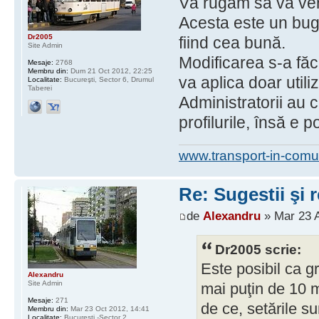
Vă rugăm să vă veri
Acesta este un bug
Dr2005
fiind cea bună.
Site Admin
Modificarea s-a făcu
Mesaje:
2768
Membru din:
Dum 21 Oct 2012, 22:25
va aplica doar util
Localitate:
Bucureşti, Sector 6, Drumul
Taberei
Administratorii au 
profilurile, însă e p
www.transport-in-comu
Re: Sugestii şi 
de
Alexandru
» Mar 23 A
Dr2005 scrie:
Este posibil ca gru
Alexandru
Site Admin
mai puţin de 10 m
Mesaje:
271
de ce, setările su
Membru din:
Mar 23 Oct 2012, 14:41
Localitate:
Bucuresti -Sector 2