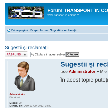
Forum TRANSPORT ÎN C
www.transport-in-comun.ro
Prima pagină
‹
Despre forum
‹
Sugestii şi reclamaţii
Sugestii şi reclamaţii
Răspunde
Sugestii şi rec
de
Administrator
» Mie 
În acest topic puteţ
Administrator
Site Admin
Mesaje:
29
Membru din:
Dum 21 Oct 2012, 15:43