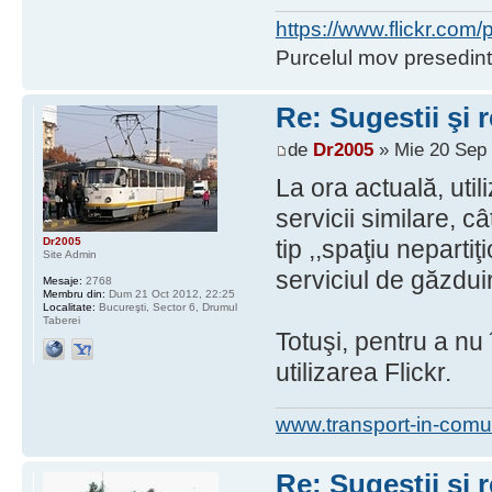
https://www.flickr.co
Purcelul mov presedint
Re: Sugestii şi 
de
Dr2005
» Mie 20 Sep 
La ora actuală, util
servicii similare, c
Dr2005
tip ,,spaţiu neparti
Site Admin
serviciul de găzdui
Mesaje:
2768
Membru din:
Dum 21 Oct 2012, 22:25
Localitate:
Bucureşti, Sector 6, Drumul
Taberei
Totuşi, pentru a nu
utilizarea Flickr.
www.transport-in-comu
Re: Sugestii şi 