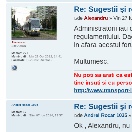
Re: Sugestii şi 
de
Alexandru
» Vin 27 I
Administratorii iau 
regulamentului. Daca
Alexandru
in afara acestui fo
Site Admin
Mesaje:
271
Membru din:
Mar 23 Oct 2012, 14:41
Multumesc.
Localitate:
Bucuresti -Sector 2
Nu poti sa arati ca est
tine insuti si cu perso
http://www.transport
Re: Sugestii şi 
Andrei Rocar 1035
Mesaje:
17
de
Andrei Rocar 1035
» 
Membru din:
Sâm 07 Iun 2014, 13:57
Ok , Alexandru, nu 