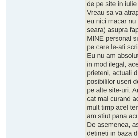
de pe site in iulie
Vreau sa va atrag
eu nici macar nu 
seara) asupra f
MINE personal si n
pe care le-ati scr
Eu nu am absolut 
in mod ilegal, ace
prieteni, actuali 
posibililor user
pe alte site-uri.
cat mai curand ac
mult timp acel te
am stiut pana ac
De asemenea, as
detineti in baza 