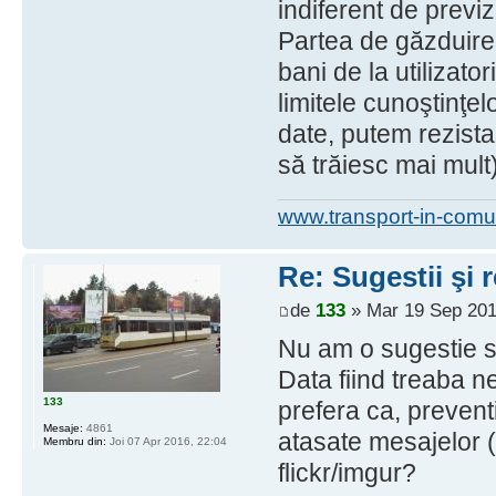
indiferent de previ
Partea de găzduire 
bani de la utilizator
limitele cunoştinţel
date, putem rezista
să trăiesc mai mult)
www.transport-in-comu
Re: Sugestii şi 
de
133
» Mar 19 Sep 201
Nu am o sugestie s
Data fiind treaba n
133
prefera ca, preventi
Mesaje:
4861
atasate mesajelor (
Membru din:
Joi 07 Apr 2016, 22:04
flickr/imgur?