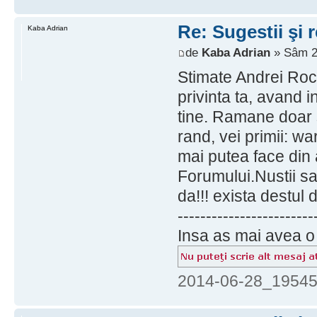
Re: Sugestii şi 
Kaba Adrian
de
Kaba Adrian
» Sâm 28
Stimate Andrei Roca
privinta ta, avand 
tine. Ramane doar s
rand, vei primii: w
mai putea face din a
Forumului.Nustii sa
da!!! exista destul 
------------------------
Insa as mai avea o
2014-06-28_195458.