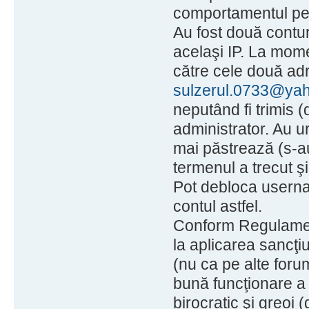
comportamentul pe 
Au fost două contur
acelaşi IP. La mome
către cele două ad
sulzerul.0733@ya
neputând fi trimis 
administrator. Au 
mai păstrează (s-au
termenul a trecut şi
Pot debloca userna
contul astfel.
Conform Regulament
la aplicarea sancţiu
(nu ca pe alte forum
bună funcţionare a 
birocratic şi greoi 