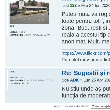
de
133
» Mie 24 Iun 2020
Puteti muta va rog 
toate pentru toti", in
133
zona "Bucuresti si J
Mesaje:
4861
reala a acestui tip 
Membru din:
Joi 07 Apr 2016, 22:04
anonimat. Multume
https://www.flickr.co
Purcelul mov presedint
Re: Sugestii şi 
ADK
Mesaje:
311
de
ADK
» Lun 25 Apr 20
Membru din:
Lun 19 Oct 2020, 16:53
Localitate:
Buzău
Nu știu unde aș put
funcția de moderat
Afişează mesajele din ultimele: