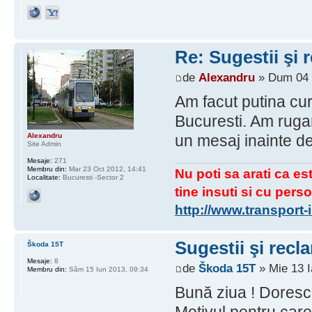
Re: Sugestii şi 
de
Alexandru
» Dum 04 I
Am facut putina cur
Bucuresti. Am rugami
Alexandru
un mesaj inainte de
Site Admin
Mesaje:
271
Membru din:
Mar 23 Oct 2012, 14:41
Nu poti sa arati ca est
Localitate:
Bucuresti -Sector 2
tine insuti si cu perso
http://www.transport
Sugestii şi recla
Škoda 15T
Mesaje:
8
de
Škoda 15T
» Mie 13 I
Membru din:
Sâm 15 Iun 2013, 09:34
Bună ziua ! Doresc