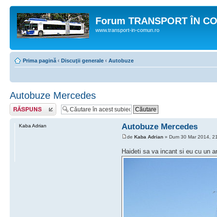
Forum TRANSPORT ÎN C
www.transport-in-comun.ro
Prima pagină
‹
Discuţii generale
‹
Autobuze
Autobuze Mercedes
Răspunde
Autobuze Mercedes
Kaba Adrian
de
Kaba Adrian
» Dum 30 Mar 2014, 2
Haideti sa va incant si eu cu un ar