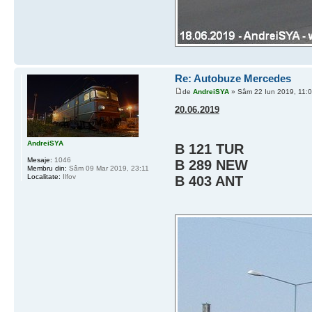
Re: Autobuze Mercedes
de
AndreiSYA
» Sâm 22 Iun 2019, 11:
20.06.2019
AndreiSYA
B 121 TUR
Mesaje:
1046
B 289 NEW
Membru din:
Sâm 09 Mar 2019, 23:11
Localitate:
Ilfov
B 403 ANT