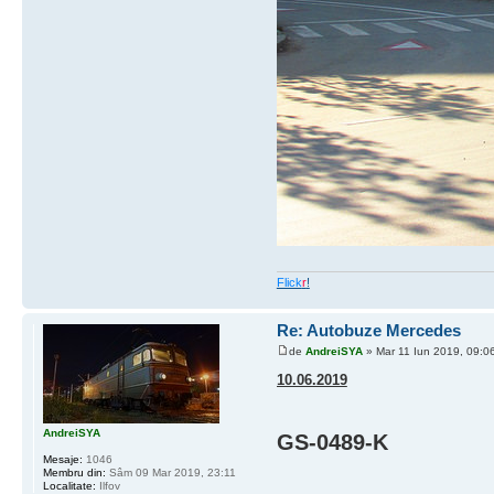
Flick
r
!
Re: Autobuze Mercedes
de
AndreiSYA
» Mar 11 Iun 2019, 09:0
10.06.2019
AndreiSYA
GS-0489-K
Mesaje:
1046
Membru din:
Sâm 09 Mar 2019, 23:11
Localitate:
Ilfov