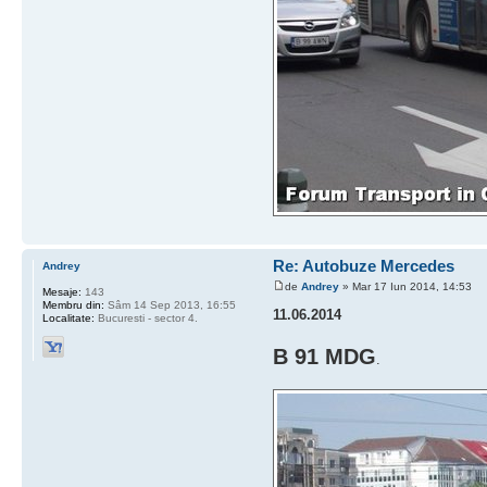
Re: Autobuze Mercedes
Andrey
de
Andrey
» Mar 17 Iun 2014, 14:53
Mesaje:
143
Membru din:
Sâm 14 Sep 2013, 16:55
11.06.2014
Localitate:
Bucuresti - sector 4.
B 91 MDG
.