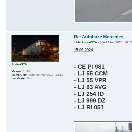
Re: Autobuze Mercedes
de
AndreiSYA
» Vin 21 Iun 2024, 16:0
15.06.2024
AndreiSYA
- CE PI 981
Mesaje:
1046
- LJ 55 CCM
Membru din:
Sâm 09 Mar 2019, 23:11
Localitate:
Ilfov
- LJ 55 VPR
- LJ 83 AVG
- LJ 254 ID
- LJ 999 DZ
- LJ RI 051