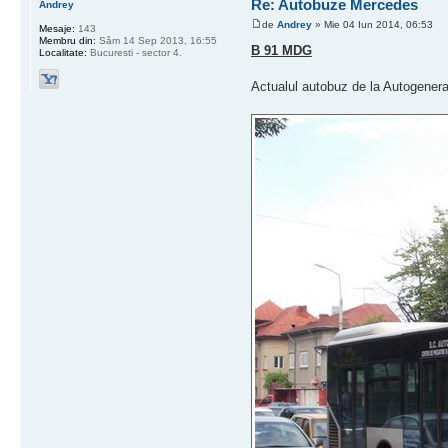
Re: Autobuze Mercedes
Andrey
de
Andrey
» Mie 04 Iun 2014, 06:53
Mesaje:
143
Membru din:
Sâm 14 Sep 2013, 16:55
B 91 MDG
Localitate:
Bucuresti - sector 4.
Actualul autobuz de la Autogenera