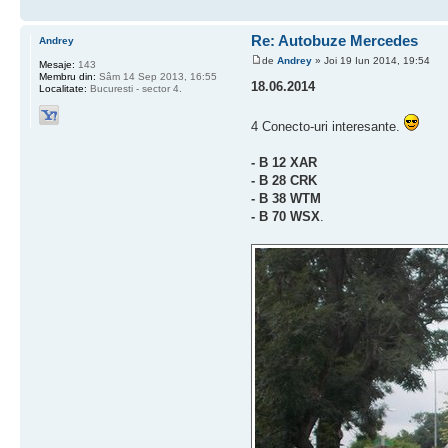
Re: Autobuze Mercedes
Andrey
de
Andrey
» Joi 19 Iun 2014, 19:54
Mesaje:
143
Membru din:
Sâm 14 Sep 2013, 16:55
18.06.2014
Localitate:
Bucuresti - sector 4.
4 Conecto-uri interesante.
- B 12 XAR
- B 28 CRK
- B 38 WTM
- B 70 WSX
.