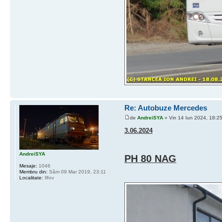
Re: Autobuze Mercedes
de
AndreiSYA
» Vin 14 Iun 2024, 18:2
3.06.2024
AndreiSYA
PH 80 NAG
Mesaje:
1046
Membru din:
Sâm 09 Mar 2019, 23:11
Localitate:
Ilfov