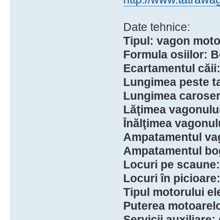
Date tehnice:
Tipul: vagon motor
Formula osiilor: 
Ecartamentul căii
Lungimea peste 
Lungimea caroser
Lăţimea vagonulu
Înălţimea vagonu
Ampatamentul va
Ampatamentul bog
Locuri pe scaune:
Locuri în picioare
Tipul motorului el
Puterea motoarelo
Servicii auxiliare