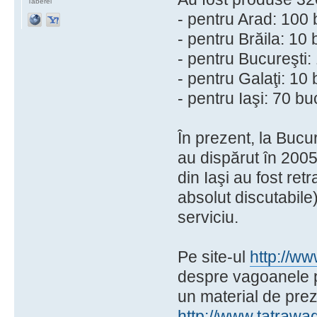
Taberei
- pentru Arad: 100
- pentru Brăila: 10
- pentru Bucureşti
- pentru Galaţi: 10
- pentru Iaşi: 70 b
În prezent, la Bucu
au dispărut în 2005
din Iaşi au fost re
absolut discutabil
serviciu.
Pe site-ul
http://ww
despre vagoanele p
un material de pre
http://www.tatrawa