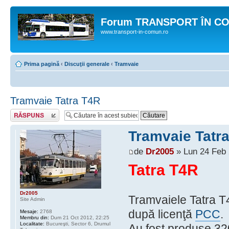
Forum TRANSPORT ÎN C
www.transport-in-comun.ro
Prima pagină
‹
Discuţii generale
‹
Tramvaie
Tramvaie Tatra T4R
Răspunde
Tramvaie Tatr
de
Dr2005
» Lun 24 Feb 
Tatra T4R
Dr2005
Tramvaiele Tatra T
Site Admin
după licenţă
PCC
.
Mesaje:
2768
Membru din:
Dum 21 Oct 2012, 22:25
Localitate:
Bucureşti, Sector 6, Drumul
Au fost produse 3