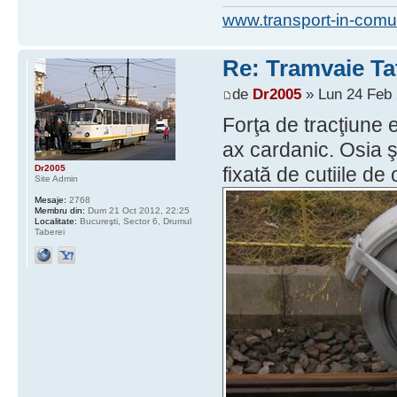
www.transport-in-comu
Re: Tramvaie Ta
de
Dr2005
» Lun 24 Feb 
Forţa de tracţiune 
ax cardanic. Osia ş
Dr2005
fixată de cutiile de 
Site Admin
Mesaje:
2768
Membru din:
Dum 21 Oct 2012, 22:25
Localitate:
Bucureşti, Sector 6, Drumul
Taberei