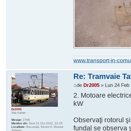
www.transport-in-comu
Re: Tramvaie Ta
de
Dr2005
» Lun 24 Feb 
2. Motoare electric
kW
Dr2005
Site Admin
Observaţi rotorul şi
Mesaje:
2768
Membru din:
Dum 21 Oct 2012, 22:25
fundal se observa ş
Localitate:
Bucureşti, Sector 6, Drumul
Taberei