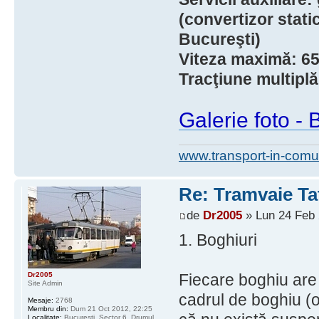
(convertizor stat
Bucureşti)
Viteza maximă: 6
Tracţiune multiplă
Galerie foto - 
www.transport-in-comu
Re: Tramvaie Ta
de
Dr2005
» Lun 24 Feb 
1. Boghiuri
Dr2005
Fiecare boghiu are c
Site Admin
cadrul de boghiu (os
Mesaje:
2768
Membru din:
Dum 21 Oct 2012, 22:25
Localitate:
Bucureşti, Sector 6, Drumul