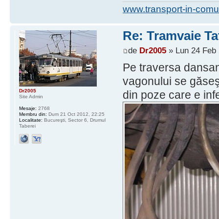
www.transport-in-comu
Re: Tramvaie Ta
de
Dr2005
» Lun 24 Feb 
Pe traversa dansan
vagonului se găseş
Dr2005
din poze care e inf
Site Admin
Mesaje:
2768
Membru din:
Dum 21 Oct 2012, 22:25
Localitate:
Bucureşti, Sector 6, Drumul
Taberei