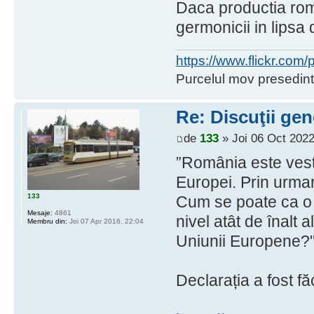
Daca productia roma
germonicii in lipsa
https://www.flickr.co
Purcelul mov presedint
Re: Discuţii gen
de
133
» Joi 06 Oct 2022
”România este vestu
Europei. Prin urma
133
Cum se poate ca o ț
Mesaje:
4861
nivel atât de înalt a
Membru din:
Joi 07 Apr 2016, 22:04
Uniunii Europene?
Declarația a fost 