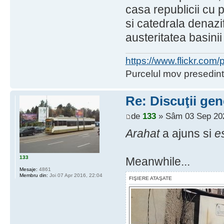
casa republicii cu p
si catedrala denazi
austeritatea basini
https://www.flickr.co
Purcelul mov presedint
Re: Discuţii gen
de
133
» Sâm 03 Sep 202
Arahat
a ajuns si
e
133
Meanwhile...
Mesaje:
4861
Membru din:
Joi 07 Apr 2016, 22:04
FIŞIERE ATAŞATE