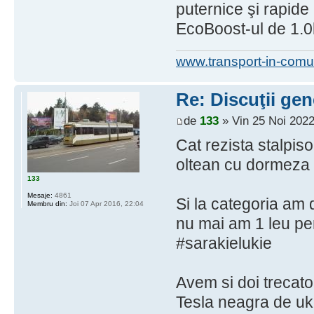
puternice şi rapide 
EcoBoost-ul de 1.0l d
www.transport-in-comu
Re: Discuţii gen
de
133
» Vin 25 Noi 2022
Cat rezista stalpiso
oltean cu dormeza 
133
Mesaje:
4861
Si la categoria am
Membru din:
Joi 07 Apr 2016, 22:04
nu mai am 1 leu pen
#sarakielukie
Avem si doi trecato
Tesla neagra de uk