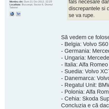
fals necesare da
Membru din:
Dum 21 Oct 2012, 22:25
Localitate:
Bucureşti, Sector 6, Drumul
discrepantele si
Taberei
se va rupe.
Să vedem ce foloses
- Belgia: Volvo S60
- Germania: Merce
- Ungaria: Mercede
- Italia: Alfa Romeo
- Suedia: Volvo XC
- Danemarca: Volv
- Regatul Unit: B
- Polonia: Alfa R
- Cehia: Skoda Su
Concluzia e că dacă