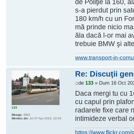
de Poliţie la 160, ăl
s-a pierdut prin sa
180 km/h cu un For
mă prinde nicio ma
ăla dacă l-or mai a
trebuie BMW şi alte
www.transport-in-comu
Re: Discuţii gen
de
133
» Dum 16 Oct 202
Daca mergi tu cu 1
cu capul prin plafo
133
radarele fixe care 
Mesaje:
4861
intimideze verbal o
Membru din:
Joi 07 Apr 2016, 22:04
https://www.flickr.co