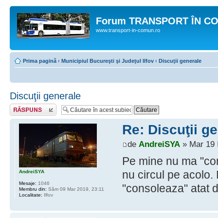
Forum TRANSPORT ÎN C
www.transport-in-comun.ro
Prima pagină
‹
Municipiul Bucureşti şi Judeţul Ilfov
‹
Discuţii generale
Discuţii generale
Răspunde
Re: Discuţii g
de
AndreiSYA
» Mar 19 I
Pe mine nu ma "con
nu circul pe acolo.
AndreiSYA
Mesaje:
1046
"consoleaza" atat d
Membru din:
Sâm 09 Mar 2019, 23:11
Localitate:
Ilfov