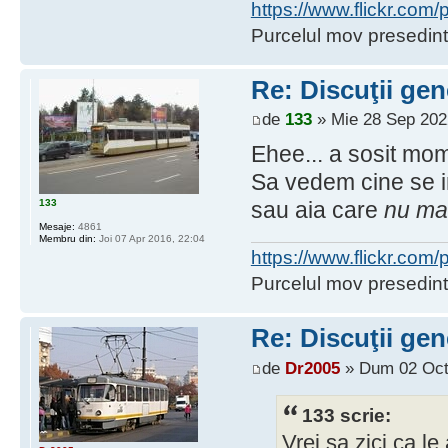
https://www.flickr.co
Purcelul mov presedint
Re: Discuţii gen
de
133
» Mie 28 Sep 202
Ehee... a sosit mo
Sa vedem cine se i
133
sau aia care
nu ma
Mesaje:
4861
Membru din:
Joi 07 Apr 2016, 22:04
https://www.flickr.co
Purcelul mov presedint
Re: Discuţii gen
de
Dr2005
» Dum 02 Oct
133 scrie:
Vrei sa zici ca le