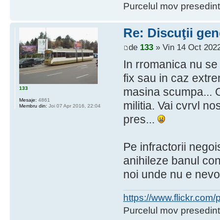
Purcelul mov presedint
Re: Discuţii gen
de
133
» Vin 14 Oct 2022
In rromanica nu se
fix sau in caz extre
133
masina scumpa... O
Mesaje:
4861
militia. Vai cvrvl 
Membru din:
Joi 07 Apr 2016, 22:04
pres...
Pe infractorii negoi
anihileze banul con
noi unde nu e nevo
https://www.flickr.co
Purcelul mov presedint