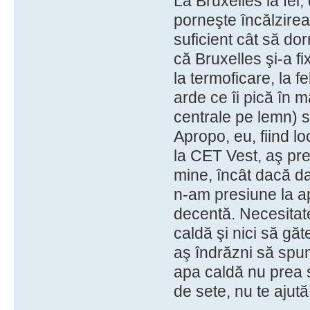
La Bruxelles la fel
porneşte încălzirea
suficient cât să dorm
că Bruxelles şi-a f
la termoficare, la f
arde ce îi pică în 
centrale pe lemn) 
Apropo, eu, fiind l
la CET Vest, aş pr
mine, încât dacă da
n-am presiune la a
decentă. Necesita
caldă şi nici să gă
aş îndrăzni să spun
apa caldă nu prea s
de sete, nu te ajută