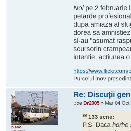
Noi
pe 2 februarie 
petarde profesionale
dupa amiaza al slu
dorea sa amnistieze
si-au "asumat raspu
scursorin crampean
intentie, actiunea o
https://www.flickr.co
Purcelul mov presedint
Re: Discuţii gen
de
Dr2005
» Mar 04 Oct 
133 scrie:
P.S. Daca
horhe
Dr2005
Site Admin