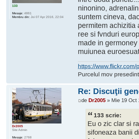
133
ninonino, adrenalin
Mesaje:
4861
suntem cineva, daca
Membru din:
Joi 07 Apr 2016, 22:04
permitem achizitia 
ree si fvnduri euro
made in germoney v
muiunea euroesuat
https://www.flickr.co
Purcelul mov presedint
Re: Discuţii gen
de
Dr2005
» Mie 19 Oct 
133 scrie:
Eu o zic clar si r
Dr2005
Site Admin
sifoneaza banii d
Mesaje:
2768