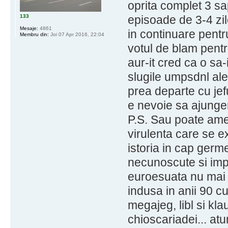
oprita complet 3 sap
133
episoade de 3-4 zil
Mesaje:
4861
in continuare pentr
Membru din:
Joi 07 Apr 2016, 22:04
votul de blam pent
aur-it cred ca o sa-
slugile umpsdnl ale
prea departe cu jefu
e nevoie sa ajungem
P.S. Sau poate amer
virulenta care se e
istoria in cap germ
necunoscute si imp
euroesuata nu mai a
indusa in anii 90 cu 
megajeg, libl si kla
chioscariadei... at