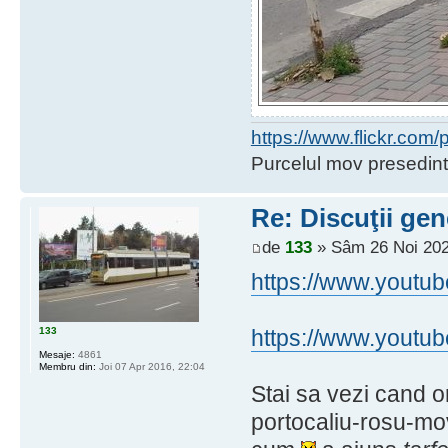
https://www.flickr.co
Purcelul mov presedint
Re: Discuţii gen
de
133
» Sâm 26 Noi 202
https://www.youtu
133
https://www.you
Mesaje:
4861
Membru din:
Joi 07 Apr 2016, 22:04
Stai sa vezi cand 
portocaliu-rosu-mov