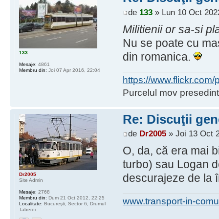
de
133
» Lun 10 Oct 202
Militienii or sa-si
Nu se poate cu masi
133
din romanica.
Mesaje:
4861
Membru din:
Joi 07 Apr 2016, 22:04
https://www.flickr.co
Purcelul mov presedint
Re: Discuţii gen
de
Dr2005
» Joi 13 Oct 
O, da, că era mai b
turbo) sau Logan de
Dr2005
descurajeze de la î
Site Admin
Mesaje:
2768
Membru din:
Dum 21 Oct 2012, 22:25
www.transport-in-comu
Localitate:
Bucureşti, Sector 6, Drumul
Taberei