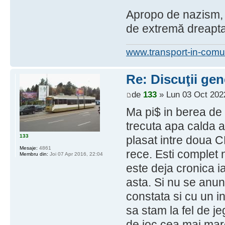
Apropo de nazism, a
de extremă dreapta 
www.transport-in-comu
Re: Discuţii gen
de
133
» Lun 03 Oct 202
Ma pi$ in berea de 
trecuta apa calda a 
133
plasat intre doua CE
Mesaje:
4861
rece. Esti complet
Membru din:
Joi 07 Apr 2016, 22:04
este deja cronica i
asta. Si nu se anunt
constata si cu un i
sa stam la fel de je
de joc cea mai mar