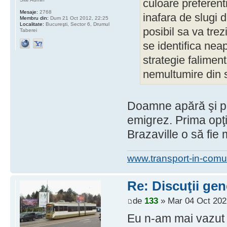
culoare preferent
Mesaje:
2768
inafara de slugi d
Membru din:
Dum 21 Oct 2012, 22:25
Localitate:
Bucureşti, Sector 6, Drumul
posibil sa va trez
Taberei
se identifica neap
strategie falimen
nemultumire din s
Doamne apără şi p
emigrez. Prima opţi
Brazaville o să fie 
www.transport-in-comu
Re: Discuţii gen
de
133
» Mar 04 Oct 202
Eu n-am mai vazut a