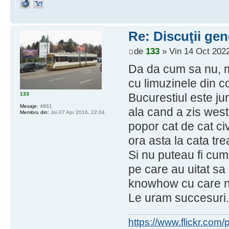
Re: Discuţii gen
de
133
» Vin 14 Oct 2022
Da da cum sa nu, m
cu limuzinele din c
133
Bucurestiul este ju
Mesaje:
4861
ala cand a zis west
Membru din:
Joi 07 Apr 2016, 22:04
popor cat de cat civ
ora asta la cata trea
Si nu puteau fi cump
pe care au uitat sa 
knowhow cu care ne
Le uram succesuri
https://www.flickr.co