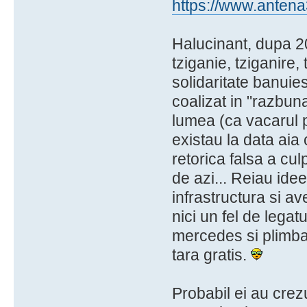
https://www.antena3
Halucinant, dupa 20 
tziganie, tziganire,
solidaritate banuie
coalizat in "razbu
lumea (ca vacarul pa
existau la data aia 
retorica falsa a cul
de azi... Reiau ide
infrastructura si av
nici un fel de legat
mercedes si plimbar
tara gratis.
Probabil ei au crez