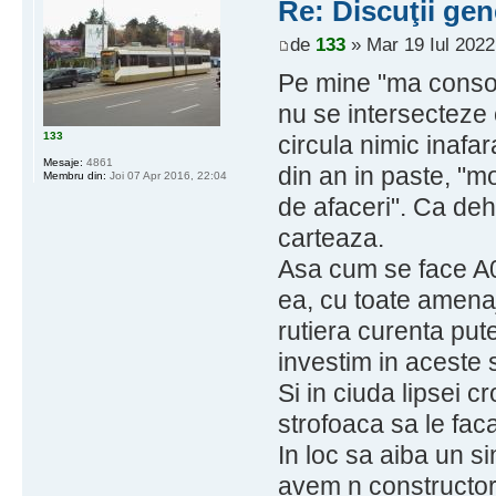
Re: Discuţii gen
de
133
» Mar 19 Iul 2022
Pe mine "ma consol
nu se intersecteze 
133
circula nimic inafa
Mesaje:
4861
din an in paste, "m
Membru din:
Joi 07 Apr 2016, 22:04
de afaceri". Ca deh.
carteaza.
Asa cum se face A0
ea, cu toate amena
rutiera curenta pute
investim in aceste s
Si in ciuda lipsei c
strofoaca sa le faca
In loc sa aiba un si
avem n constructori 