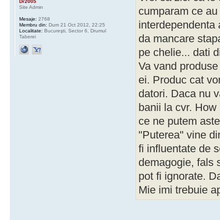
Dr2005
Site Admin
cumparam ce au d
Mesaje:
2768
interdependenta a
Membru din:
Dum 21 Oct 2012, 22:25
Localitate:
Bucureşti, Sector 6, Drumul
da mancare stapan
Taberei
pe chelie... dati 
Va vand produse p
ei. Produc cat vo
datori. Daca nu v
banii la cvr. How 
ce ne putem aste
"Puterea" vine di
fi influentate de 
demagogie, fals s
pot fi ignorate. 
Mie imi trebuie 