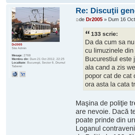
Re: Discuţii gen
de
Dr2005
» Dum 16 Oct
133 scrie:
Da da cum sa nu, 
Dr2005
Site Admin
cu limuzinele din
Mesaje:
2768
Bucurestiul este 
Membru din:
Dum 21 Oct 2012, 22:25
Localitate:
Bucureşti, Sector 6, Drumul
ala cand a zis we
Taberei
popor cat de cat c
ora asta la cata t
Maşina de poliţie tr
are nevoie. Dacă te
poate prinde din u
Loganul contravenie