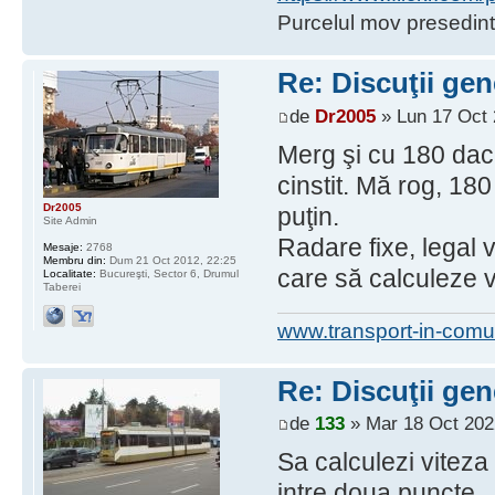
Purcelul mov presedint
Re: Discuţii gen
de
Dr2005
» Lun 17 Oct 
Merg şi cu 180 dac
cinstit. Mă rog, 180
Dr2005
puţin.
Site Admin
Radare fixe, legal v
Mesaje:
2768
Membru din:
Dum 21 Oct 2012, 22:25
care să calculeze v
Localitate:
Bucureşti, Sector 6, Drumul
Taberei
www.transport-in-comu
Re: Discuţii gen
de
133
» Mar 18 Oct 202
Sa calculezi viteza 
intre doua puncte..