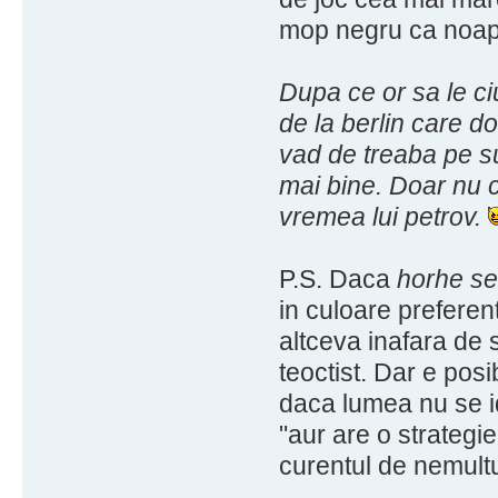
mop negru ca noap
Dupa ce or sa le ci
de la berlin care do
vad de treaba pe su
mai bine. Doar nu 
vremea lui petrov.
P.S. Daca
horhe s
in culoare preferent
altceva inafara de 
teoctist. Dar e posib
daca lumea nu se id
"aur are o strategi
curentul de nemultu