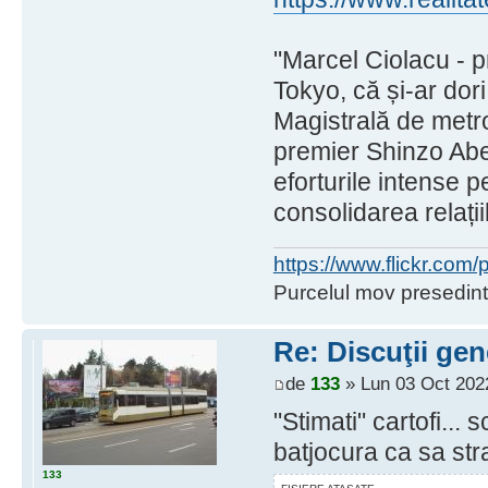
"Marcel Ciolacu - p
Tokyo, că și-ar dor
Magistrală de metr
premier Shinzo Abe
eforturile intense p
consolidarea relați
https://www.flickr.co
Purcelul mov presedint
Re: Discuţii gen
de
133
» Lun 03 Oct 202
"Stimati" cartofi... 
batjocura ca sa st
133