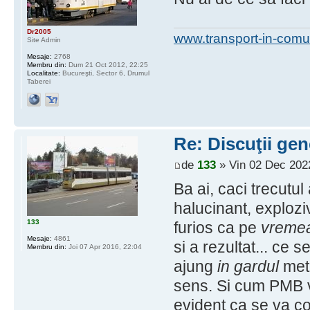
Dr2005
www.transport-in-comu
Site Admin
Mesaje:
2768
Membru din:
Dum 21 Oct 2012, 22:25
Localitate:
Bucureşti, Sector 6, Drumul
Taberei
Re: Discuţii gen
de
133
» Vin 02 Dec 202
Ba ai, caci trecutul
halucinant, explozi
133
furios ca pe
vremea
Mesaje:
4861
si a rezultat... ce
Membru din:
Joi 07 Apr 2016, 22:04
ajung
in gardul
metr
sens. Si cum PMB v
evident ca se va con