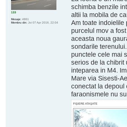
schimba benzile int
133
altii la mobila de ca
Mesaje:
4861
Am toate indoielil
Membru din:
Joi 07 Apr 2016, 22:04
purcelul mov a fost 
aceasta noua gaura 
sondarile terenului
punctele cele mai s
serios de la chibri
inteparea in M4. Im
Mare via Sisesti-Ae
conectat la depoul
faraonismele nu sun
FIŞIERE ATAŞATE