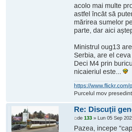
acolo mai multe pro
astfel încât să pu
mărirea sumelor pe 
parte, dar aici aște
Ministrul oug13 are
Serbia, are el ceva
Deci M4 prin buricu
nicaieriul este...
https://www.flickr.co
Purcelul mov presedint
Re: Discuţii gen
de
133
» Lun 05 Sep 202
Pazea, incepe "ca