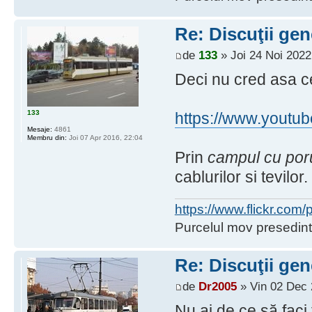
Re: Discuţii gen
de
133
» Joi 24 Noi 2022
Deci nu cred asa c
133
https://www.yout
Mesaje:
4861
Membru din:
Joi 07 Apr 2016, 22:04
Prin
campul cu po
cablurilor si tevilor
https://www.flickr.co
Purcelul mov presedint
Re: Discuţii gen
de
Dr2005
» Vin 02 Dec 
Nu ai de ce să faci