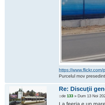
https://www.flickr.co
Purcelul mov presedint
Re: Discuţii gen
de
133
» Dum 13 Noi 202
La feeria e un mare 