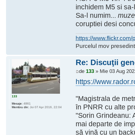
inchidem M5 si sa-l
Sa-l numim...
muzeu
coruptiei desi con
https://www.flickr.co
Purcelul mov presedint
Re: Discuţii gen
de
133
» Mie 03 Aug 202
https://www.rador.r
133
"Magistrala de metr
Mesaje:
4861
în PNRR cu alte pro
Membru din:
Joi 07 Apr 2016, 22:04
"Sorin Grindeanu: 
mai departe de imp
să vină cu un backu