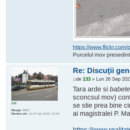
https://www.flickr.co
Purcelul mov presedint
Re: Discuţii gen
de
133
» Lun 26 Sep 202
Tara arde si
babel
sconcsul mov) cont
133
se stie prea bine cin
Mesaje:
4861
ai magistralei P. M
Membru din:
Joi 07 Apr 2016, 22:04
https://www.realitate