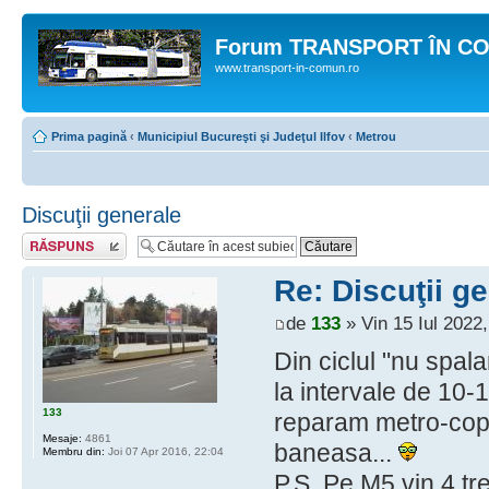
Forum TRANSPORT ÎN C
www.transport-in-comun.ro
Prima pagină
‹
Municipiul Bucureşti şi Judeţul Ilfov
‹
Metrou
Discuţii generale
Răspunde
Re: Discuţii g
de
133
» Vin 15 Iul 2022,
Din ciclul "nu spala
la intervale de 10-
133
reparam metro-copii
Mesaje:
4861
baneasa...
Membru din:
Joi 07 Apr 2016, 22:04
P.S. Pe M5 vin 4 tr