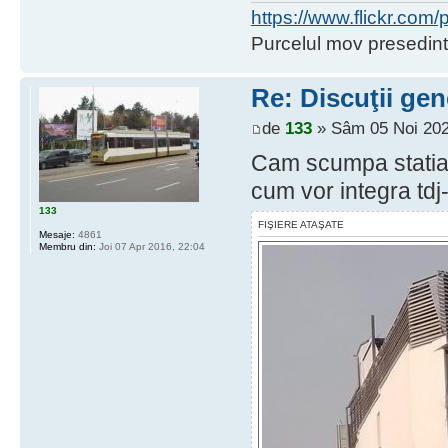
https://www.flickr.co
Purcelul mov presedint
Re: Discuţii gen
de
133
» Sâm 05 Noi 202
Cam scumpa stati
cum vor integra tdj-
133
FIŞIERE ATAŞATE
Mesaje:
4861
Membru din:
Joi 07 Apr 2016, 22:04