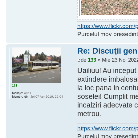
https://www.flickr.co
Purcelul mov presedint
Re: Discuţii gen
de
133
» Mie 23 Noi 2022
Uailiuu! Au inceput
extindere imbalosa
133
la loc pana in cent
Mesaje:
4861
soselei! Cumplit m
Membru din:
Joi 07 Apr 2016, 22:04
incalziri adecvate ci
metrou.
https://www.flickr.co
Purcelul mov presedint