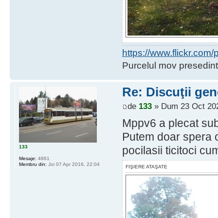
https://www.flickr.co
Purcelul mov presedint
Re: Discuţii gen
de
133
» Dum 23 Oct 202
Mppv6 a plecat subti
Putem doar spera ca 
133
pocilasii ticitoci 
Mesaje:
4861
Membru din:
Joi 07 Apr 2016, 22:04
FIŞIERE ATAŞATE