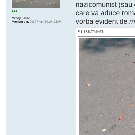
nazicomunist (sau 
133
care va aduce roma
Mesaje:
4861
vorba evident de
m
Membru din:
Joi 07 Apr 2016, 22:04
FIŞIERE ATAŞATE