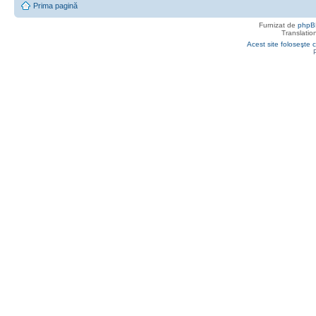
Prima pagină
Furnizat de
phpB
Translatio
Acest site foloseşte c