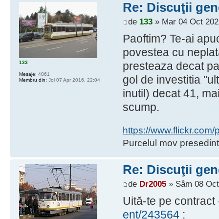
Re: Discuţii gen
de
133
» Mar 04 Oct 202
Paoftim? Te-ai ap
povestea cu neplat
133
presteaza decat part
Mesaje:
4861
gol de investitia "u
Membru din:
Joi 07 Apr 2016, 22:04
inutil) decat 41, ma
scump.
https://www.flickr.co
Purcelul mov presedint
Re: Discuţii gen
de
Dr2005
» Sâm 08 Oct
Uită-te pe contract
ent/243564
: