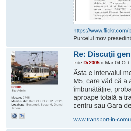
https://www.flickr.co
Purcelul mov presedint
Re: Discuţii gen
de
Dr2005
» Mar 04 Oct 
Ăsta e intervalul m
M5, care văd că a a
Dr2005
îmbunătăţire, proba
Site Admin
aproape totală a tr
Mesaje:
2768
Membru din:
Dum 21 Oct 2012, 22:25
centru sau Gara de
Localitate:
Bucureşti, Sector 6, Drumul
Taberei
www.transport-in-comu