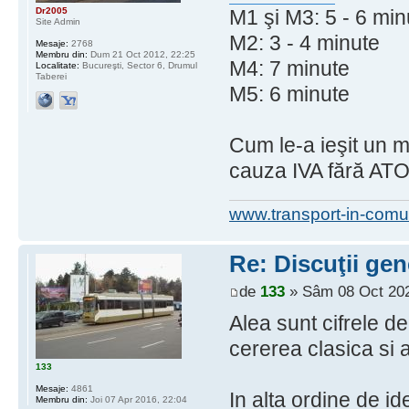
Dr2005
M1 şi M3: 5 - 6 min
Site Admin
M2: 3 - 4 minute
Mesaje:
2768
Membru din:
Dum 21 Oct 2012, 22:25
M4: 7 minute
Localitate:
Bucureşti, Sector 6, Drumul
Taberei
M5: 6 minute
Cum le-a ieşit un m
cauza IVA fără ATO
www.transport-in-comu
Re: Discuţii gen
de
133
» Sâm 08 Oct 202
Alea sunt cifrele d
cererea clasica si 
133
Mesaje:
4861
In alta ordine de i
Membru din:
Joi 07 Apr 2016, 22:04