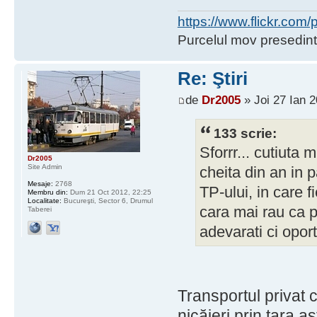
https://www.flickr.co
Purcelul mov presedint
Re: Ştiri
de
Dr2005
» Joi 27 Ian 2
133 scrie:
Sforrr... cutiuta 
Dr2005
Site Admin
cheita din an in 
Mesaje:
2768
TP-ului, in care f
Membru din:
Dum 21 Oct 2012, 22:25
Localitate:
Bucureşti, Sector 6, Drumul
cara mai rau ca pe
Taberei
adevarati ci oport
Transportul privat 
nicăieri prin ţara a