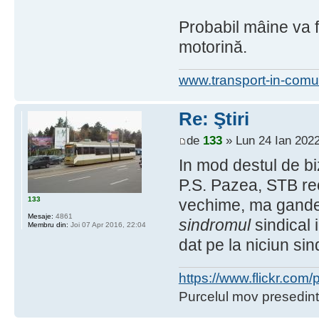
Probabil mâine va fi
motorină.
www.transport-in-comu
Re: Ştiri
de
133
» Lun 24 Ian 2022
In mod destul de bi
P.S. Pazea, STB rec
133
vechime, ma gandea
Mesaje:
4861
sindromul
sindical 
Membru din:
Joi 07 Apr 2016, 22:04
dat pe la niciun sin
https://www.flickr.co
Purcelul mov presedint