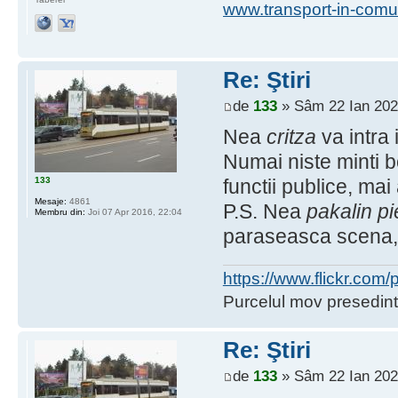
www.transport-in-comu
Re: Ştiri
de
133
» Sâm 22 Ian 202
Nea
critza
va intra 
Numai niste minti 
133
functii publice, ma
Mesaje:
4861
P.S. Nea
pakalin pi
Membru din:
Joi 07 Apr 2016, 22:04
paraseasca scena, 
https://www.flickr.co
Purcelul mov presedint
Re: Ştiri
de
133
» Sâm 22 Ian 202