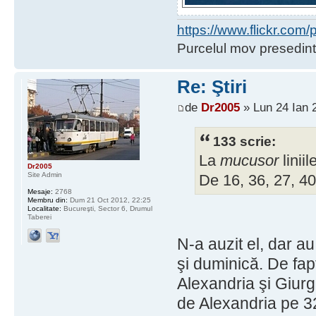
https://www.flickr.co
Purcelul mov presedint
Re: Ştiri
de
Dr2005
» Lun 24 Ian 
133 scrie:
La
mucusor
linii
Dr2005
Site Admin
De 16, 36, 27, 40
Mesaje:
2768
Membru din:
Dum 21 Oct 2012, 22:25
Localitate:
Bucureşti, Sector 6, Drumul
Taberei
N-a auzit el, dar au
şi duminică. De fapt
Alexandria şi Giurgi
de Alexandria pe 32