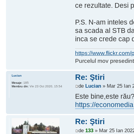
ce rezultate. Desi 
P.S. N-am inteles d
sa scada al STB d
inca se crede cap de
https://www.flickr.co
Purcelul mov presedint
Re: Ştiri
Lucian
Mesaje:
185
de
Lucian
» Mar 25 Ian 
Membru din:
Vin 23 Oct 2020, 15:54
Este bine,este rău
https://economedia.
Re: Ştiri
de
133
» Mar 25 Ian 2022