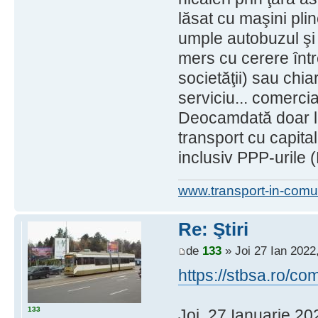
lăsat cu maşini pli
umple autobuzul şi 
mers cu cerere între
societăţii) sau chi
serviciu... comercia
Deocamdată doar l
transport cu capital
inclusiv PPP-urile (
www.transport-in-comu
Re: Ştiri
de
133
» Joi 27 Ian 2022
https://stbsa.ro/
133
Joi, 27 Ianuarie 20