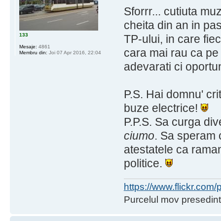
Sforrr... cutiuta mu
cheita din an in pa
133
TP-ului, in care fie
Mesaje:
4861
cara mai rau ca pe po
Membru din:
Joi 07 Apr 2016, 22:04
adevarati ci oportun
P.S. Hai domnu' cri
buze electrice!
P.P.S. Sa curga div
ciumo
. Sa speram c
atestatele ca raman
politice.
https://www.flickr.co
Purcelul mov presedint