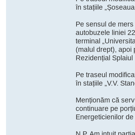
în stațiile „Șoseaua
Pe sensul de mers s
autobuzele liniei 2
terminal „Universita
(malul drept), apoi
Rezidențial Splaiul 
Pe traseul modificat
în stațiile „V.V. Sta
Menționăm că servic
continuare pe porți
Energeticienilor de 
N.P. Am intuit part