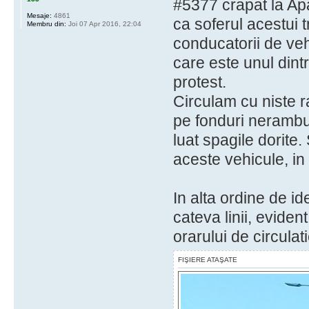
#5377 crapat la Apa
Mesaje:
4861
ca soferul acestui t
Membru din:
Joi 07 Apr 2016, 22:04
conducatorii de ve
care este unul din
protest.
Circulam cu niste r
pe fonduri nerambu
luat spagile dorite.
aceste vehicule, in 
In alta ordine de id
cateva linii, evide
orarului de circulati
FIŞIERE ATAŞATE