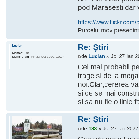
pod Marasesti dar v
https://www.flickr.co
Purcelul mov presedint
Re: Ştiri
Lucian
Mesaje:
185
de
Lucian
» Joi 27 Ian 2
Membru din:
Vin 23 Oct 2020, 15:54
Cel mai probabil pe
trage si de la mega 
noi.Clar,cererea va 
si ce se mai constru
si sa nu fie o linie 
Re: Ştiri
de
133
» Joi 27 Ian 2022