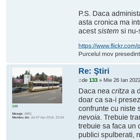
P.S. Daca administa
asta cronica ma int
acest
sistem
si nu-s
https://www.flickr.co
Purcelul mov presedint
Re: Ştiri
de
133
» Mie 26 Ian 2022
Daca nea
critza
a d
doar ca sa-i presez
133
confrunte cu niste 
Mesaje:
4861
nevoia
. Trebuie tr
Membru din:
Joi 07 Apr 2016, 22:04
trebuie sa faca un 
publici spulberati, 