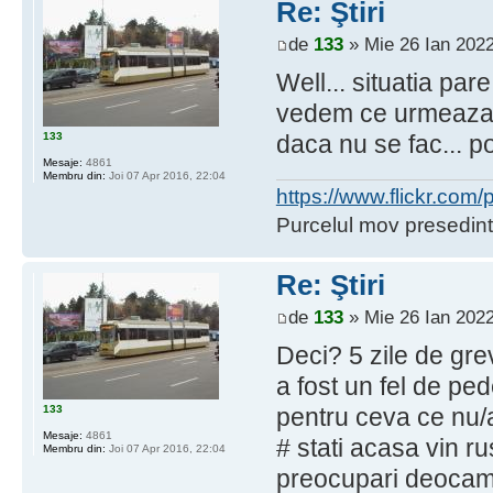
Re: Ştiri
de
133
» Mie 26 Ian 2022
Well... situatia pa
vedem ce urmeaza. 
133
daca nu se fac... p
Mesaje:
4861
Membru din:
Joi 07 Apr 2016, 22:04
https://www.flickr.co
Purcelul mov presedint
Re: Ştiri
de
133
» Mie 26 Ian 2022
Deci? 5 zile de gre
a fost un fel de p
133
pentru ceva ce nu/a
Mesaje:
4861
# stati acasa vin rus
Membru din:
Joi 07 Apr 2016, 22:04
preocupari deoca