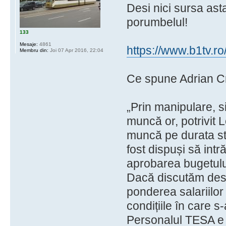
Desi nici sursa ast
porumbelul!
133
Mesaje:
4861
https://www.b1tv.ro
Membru din:
Joi 07 Apr 2016, 22:04
Ce spune Adrian Cri
„Prin manipulare, s
muncă or, potrivit L
muncă pe durata stă
fost dispuși să int
aprobarea bugetulu
Dacă discutăm desp
ponderea salariilo
condițiile în care s
Personalul TESA e