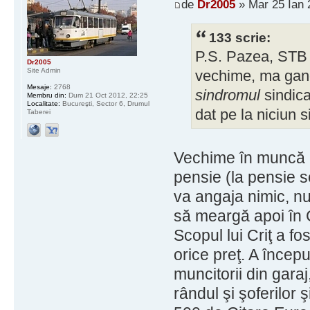
de
Dr2005
» Mar 25 Ian 
133 scrie:
P.S. Pazea, STB r
Dr2005
Site Admin
vechime, ma gand
Mesaje:
2768
sindromul
sindica
Membru din:
Dum 21 Oct 2012, 22:25
Localitate:
Bucureşti, Sector 6, Drumul
dat pe la niciun s
Taberei
Vechime în muncă l
pensie (la pensie s
va angaja nimic, n
să meargă apoi în C
Scopul lui Criţ a f
orice preţ. A începu
muncitorii din garaj
rândul şi şoferilor 