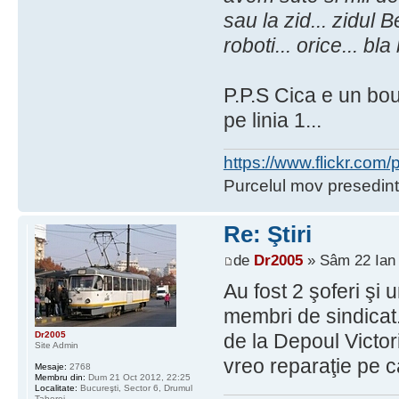
sau la zid... zidul B
roboti... orice... bl
P.P.S Cica e un bou 
pe linia 1...
https://www.flickr.co
Purcelul mov presedint
Re: Ştiri
de
Dr2005
» Sâm 22 Ian 
Au fost 2 şoferi şi
membri de sindicat.
Dr2005
de la Depoul Victor
Site Admin
vreo reparaţie pe c
Mesaje:
2768
Membru din:
Dum 21 Oct 2012, 22:25
Localitate:
Bucureşti, Sector 6, Drumul
Taberei