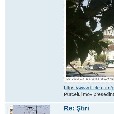
IMG_20190917_114739.jpg (150.89 KiB) 
https://www.flickr.co
Purcelul mov presedint
Re: Ştiri