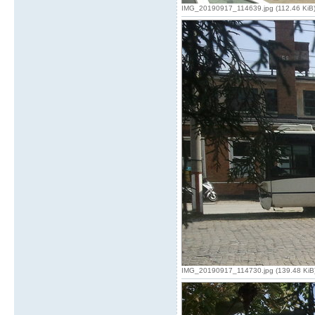
IMG_20190917_114639.jpg (112.46 KiB) V
IMG_20190917_114730.jpg (139.48 KiB) 