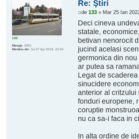
Re: Ştiri
de
133
» Mar 25 Ian 2022
Deci cineva undeva
statale, economice, 
133
betivan nenorocit 
Mesaje:
4861
jucind acelasi scen
Membru din:
Joi 07 Apr 2016, 22:04
germonica din nou 
ar putea sa raman
Legat de scaderea 
sinucidere economi
anterior al critzulu
fonduri europene, r
coruptie monstruoas
nu ca sa-i faca in c
In alta ordine de id