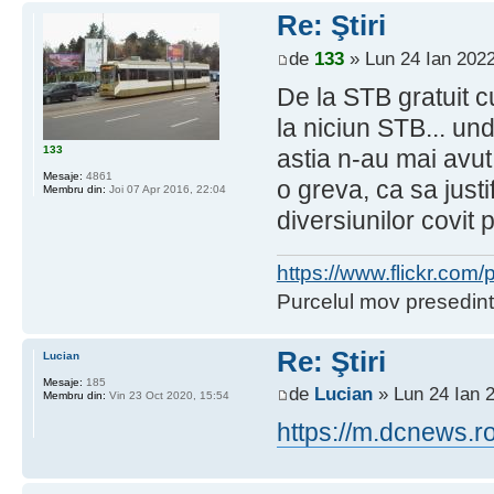
Re: Ştiri
de
133
» Lun 24 Ian 2022
De la STB gratuit 
la niciun STB... u
133
astia n-au mai avut 
Mesaje:
4861
o greva, ca sa just
Membru din:
Joi 07 Apr 2016, 22:04
diversiunilor covit
https://www.flickr.co
Purcelul mov presedint
Re: Ştiri
Lucian
Mesaje:
185
de
Lucian
» Lun 24 Ian 
Membru din:
Vin 23 Oct 2020, 15:54
https://m.dcnews.r