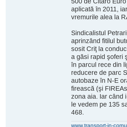
500 de Citaro Euro 
aplicată în 2011, ia
vremurile alea la R
Sindicalistul Petrari
aprinzând fitilul b
sosit Criţ la conduc
a găsi rapid şoferi
în parcul rece din l
reducere de parc S
autobaze în N-E ora
firească (şi FIREA
zona aia. Iar când 
le vedem pe 135 sa
468.
www.transport-in-comu