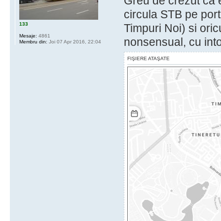
Greu de crezut ca e
circula STB pe port
133
Timpuri Noi) si oric
Mesaje:
4861
nonsensual, cu int
Membru din:
Joi 07 Apr 2016, 22:04
FIŞIERE ATAŞATE