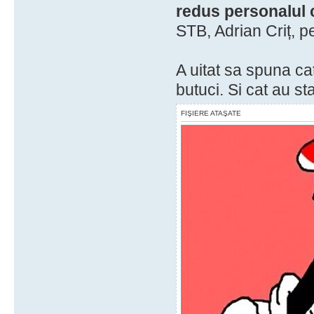
redus personalul 
STB, Adrian Criț, p
A uitat sa spuna cat
butuci. Si cat au st
FIŞIERE ATAŞATE