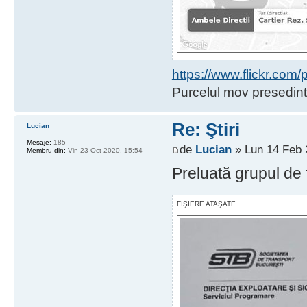
https://www.flickr.co
Purcelul mov presedint
Re: Ştiri
Lucian
Mesaje:
185
de
Lucian
» Lun 14 Feb 
Membru din:
Vin 23 Oct 2020, 15:54
Preluată grupul de 
FIŞIERE ATAŞATE