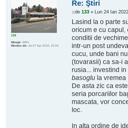
Re: Ştiri
de
133
» Lun 24 Ian 2022
Lasind la o parte s
oricum e cu capul,
133
conditii de vechime
Mesaje:
4861
intr-un post undeva
Membru din:
Joi 07 Apr 2016, 22:04
cucu, unde bani nu
(tovarasii) ca sa-i 
rusia... investind 
basoglu
la vremea l
De asta zic ca est
seria porcariilor ba
mascata, vor conce
loc.
In alta ordine de i