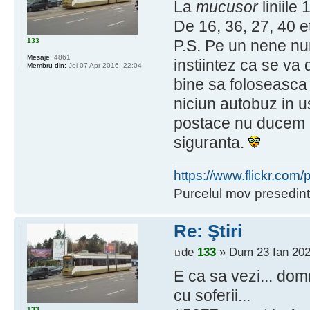
La
mucusor
liniile
De 16, 36, 27, 40 e
133
P.S. Pe un nene n
Mesaje:
4861
instiintez ca se v
Membru din:
Joi 07 Apr 2016, 22:04
bine sa foloseasca 
niciun autobuz in us
postace nu ducem li
siguranta.
https://www.flickr.co
Purcelul mov presedint
Re: Ştiri
de
133
» Dum 23 Ian 202
E ca sa vezi... do
cu soferii...
133