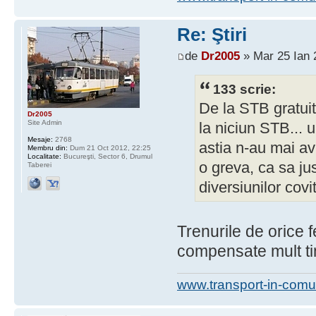
Re: Ştiri
de
Dr2005
» Mar 25 Ian 
133 scrie:
De la STB gratui
Dr2005
Site Admin
la niciun STB...
Mesaje:
2768
astia n-au mai avu
Membru din:
Dum 21 Oct 2012, 22:25
Localitate:
Bucureşti, Sector 6, Drumul
o greva, ca sa ju
Taberei
diversiunilor covi
Trenurile de orice 
compensate mult t
www.transport-in-comu