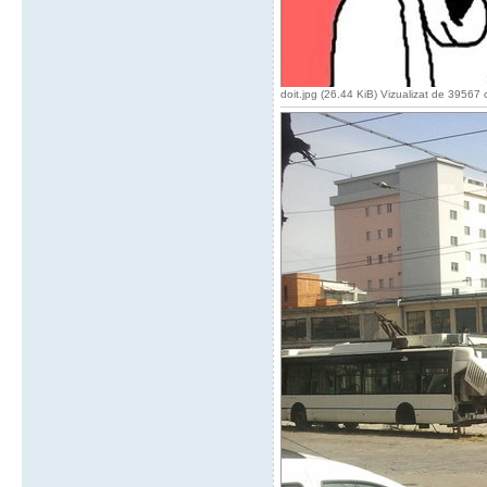
doit.jpg (26.44 KiB) Vizualizat de 39567 o