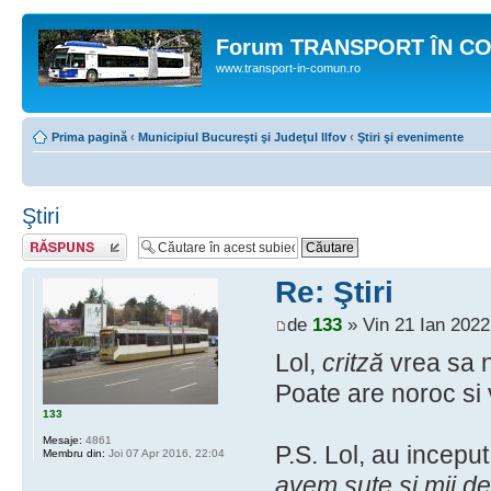
Forum TRANSPORT ÎN C
www.transport-in-comun.ro
Prima pagină
‹
Municipiul Bucureşti şi Judeţul Ilfov
‹
Ştiri şi evenimente
Ştiri
Răspunde
Re: Ştiri
de
133
» Vin 21 Ian 2022
Lol,
critză
vrea sa n
Poate are noroc si v
133
Mesaje:
4861
P.S. Lol, au incepu
Membru din:
Joi 07 Apr 2016, 22:04
avem sute si mii de 