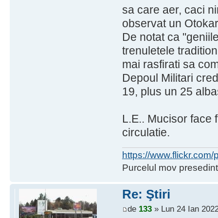
sa care aer, caci n
observat un Otokar
De notat ca "geniil
trenuletele traditio
mai rasfirati sa co
Depoul Militari cred
19, plus un 25 alba
L.E.. Mucisor face 
circulatie.
https://www.flickr.co
Purcelul mov presedint
Re: Ştiri
de
133
» Lun 24 Ian 2022