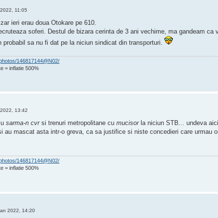
 2022, 11:05
izar ieri erau doua Otokare pe 610.
cruteaza soferi. Destul de bizara cerinta de 3 ani vechime, ma gandeam ca vo
 probabil sa nu fi dat pe la niciun sindicat din transporturi.
om/photos/146817144@N02/
e = inflatie 500%
 2022, 13:42
cu
sarma-n cvr
si trenuri metropolitane cu
mucisor
la niciun STB... undeva aic
 si au mascat asta intr-o greva, ca sa justifice si niste concedieri care urmau 
om/photos/146817144@N02/
e = inflatie 500%
Ian 2022, 14:20