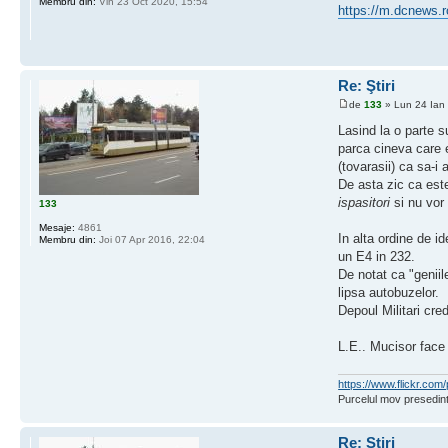
Membru din:
Vin 23 Oct 2020, 15:54
https://m.dcnews.r
Re: Ştiri
de
133
» Lun 24 Ian
Lasind la o parte s
parca cineva care e
(tovarasii) ca sa-i 
De asta zic ca este
ispasitori
si nu vor 
133
Mesaje:
4861
In alta ordine de 
Membru din:
Joi 07 Apr 2016, 22:04
un E4 in 232.
De notat ca "geniil
lipsa autobuzelor.
Depoul Militari cre
L.E.. Mucisor face 
https://www.flickr.c
Purcelul mov presedint
Re: Ştiri