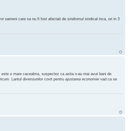
r oameni care sa nu fi fost afectati de
sindromul
sindical inca, ori in 3
i este o mare cacealma, suspectez ca astia n-au mai avut bani de
oricum. Lantul diversiunilor covit pentru
ajustarea economiei
vad ca se