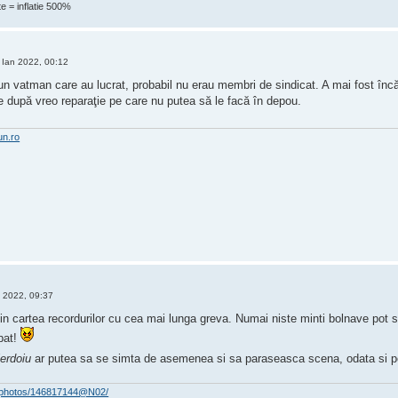
e = inflatie 500%
Ian 2022, 00:12
 un vatman care au lucrat, probabil nu erau membri de sindicat. A mai fost în
be după vreo reparaţie pe care nu putea să le facă în depou.
un.ro
 2022, 09:37
 in cartea recordurilor cu cea mai lunga greva. Numai niste minti bolnave pot
pat!
ierdoiu
ar putea sa se simta de asemenea si sa paraseasca scena, odata si p
om/photos/146817144@N02/