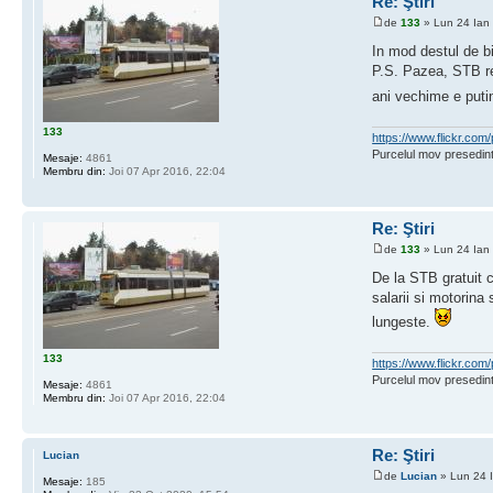
Re: Ştiri
de
133
» Lun 24 Ian
In mod destul de b
P.S. Pazea, STB re
ani vechime e putin
133
https://www.flickr.c
Purcelul mov presedint
Mesaje:
4861
Membru din:
Joi 07 Apr 2016, 22:04
Re: Ştiri
de
133
» Lun 24 Ian
De la STB gratuit 
salarii si motorina
lungeste.
133
https://www.flickr.c
Purcelul mov presedint
Mesaje:
4861
Membru din:
Joi 07 Apr 2016, 22:04
Re: Ştiri
Lucian
de
Lucian
» Lun 24 
Mesaje:
185