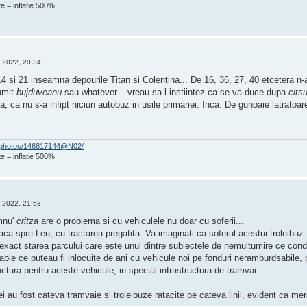
e = inflatie 500%
 2022, 20:34
 14 si 21 inseamna depourile Titan si Colentina... De 16, 36, 27, 40 etcetera n-
umit
bujduveanu
sau whatever... vreau sa-l instiintez ca se va duce dupa
cits
, ca nu s-a infipt niciun autobuz in usile primariei. Inca. De gunoaie latrato
om/photos/146817144@N02/
e = inflatie 500%
 2022, 21:53
mnu'
critza
are o problema si cu vehiculele nu doar cu soferii...
ca spre Leu, cu tractarea pregatita. Va imaginati ca soferul acestui troleibuz t
xact starea parcului care este unul dintre subiectele de nemultumire ce cond
able ce puteau fi inlocuite de ani cu vehicule noi pe fonduri neramburdsabile,
uctura pentru aceste vehicule, in special infrastructura de tramvai.
dei au fost cateva tramvaie si troleibuze ratacite pe cateva linii, evident ca me