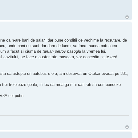
e ca n-are bani de salarii dar pune conditii de vechime la recrutare, de
 cucu, unde bani nu sunt dar dam de lucru, sa faca munca patriotica
, cum a facut si ciuma de
tarkan petrov basoglu
la vremea lui.
ul covitului, se face o austeritate mascata, vor concedia niste
tapi
nu sta sa astepte un autobuz o ora, am observat un Otokar evadat pe 381,
te trei troleibuze goale, in loc sa mearga mai rasfirati sa compenseze
 V3A cel putin.