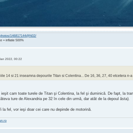
om/photos/146817144@N02/
e = inflatie 500%
Ian 2022, 00:22
niile 14 si 21 inseamna depourile Titan si Colentina... De 16, 36, 27, 40 etcetera n-a
 ieşit cam toate turele de Titan şi Colentina, la fel şi duminică. De fapt, la tran
câteva ture de Alexandria pe 32 în cele din urmă, dar atât de la depoul ăsta).
i la fel, vor ieşi doar cei care nu depinde de motorină.
un.ro