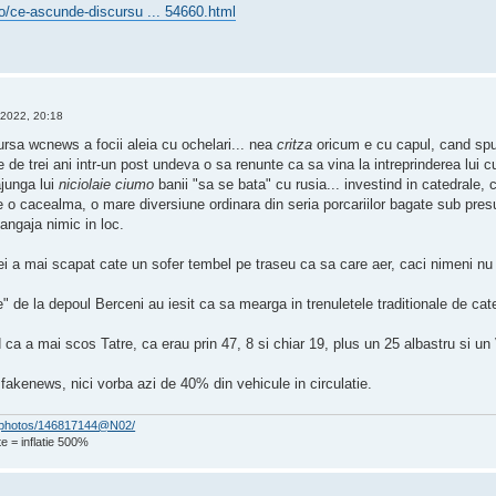
o/ce-ascunde-discursu ... 54660.html
 2022, 20:18
ursa wcnews a focii aleia cu ochelari... nea
critza
oricum e cu capul, cand spun
 de trei ani intr-un post undeva o sa renunte ca sa vina la intreprinderea lui
ajunga lui
niciolaie ciumo
banii "sa se bata" cu rusia... investind in catedrale
 o cacealma, o mare diversiune ordinara din seria porcariilor bagate sub pres
angaja nimic in loc.
idei a mai scapat cate un sofer tembel pe traseu ca sa care aer, caci nimeni 
e" de la depoul Berceni au iesit ca sa mearga in trenuletele traditionale de ca
d ca a mai scos Tatre, ca erau prin 47, 8 si chiar 19, plus un 25 albastru si un
fakenews, nici vorba azi de 40% din vehicule in circulatie.
om/photos/146817144@N02/
e = inflatie 500%