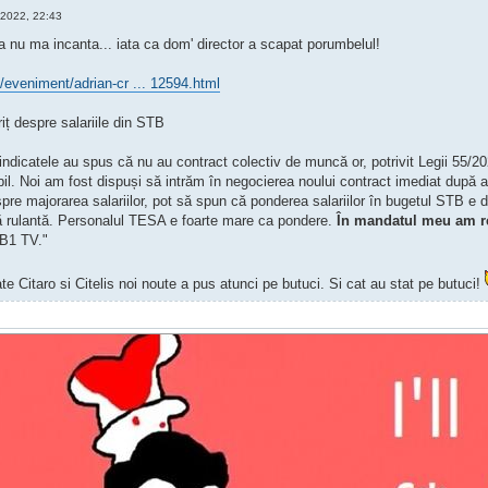
 2022, 22:43
a nu ma incanta... iata ca dom' director a scapat porumbelul!
/eveniment/adrian-cr ... 12594.html
iț despre salariile din STB
indicatele au spus că nu au contract colectiv de muncă or, potrivit Legii 55/20
il. Noi am fost dispuși să intrăm în negocierea noului contract imediat după 
e majorarea salariilor, pot să spun că ponderea salariilor în bugetul STB e d
dă rulantă. Personalul TESA e foarte mare ca pondere.
În mandatul meu am r
 B1 TV."
te Citaro si Citelis noi noute a pus atunci pe butuci. Si cat au stat pe butuci!