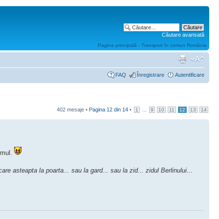
Căutare avansată
Pagina principală - Transport în comun România
FAQ
Înregistrare
Autentificare
402 mesaje •
Pagina
12
din
14
•
...
1
9
10
11
12
13
14
timul.
re asteapta la poarta... sau la gard... sau la zid... zidul Berlinului...