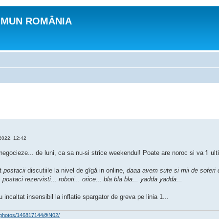
OMUN ROMÂNIA
2022, 12:42
egocieze... de luni, ca sa nu-si strice weekendul! Poate are noroc si va fi ul
ut
postacii
discutiile la nivel de gîgă in online,
daaa avem sute si mii de soferi ca
postaci rezervisti... roboti... orice... bla bla bla... yadda yadda...
incaltat insensibil la inflatie spargator de greva pe linia 1...
om/photos/146817144@N02/