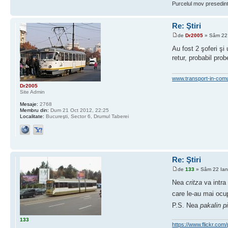
Purcelul mov presedint
Re: Ştiri
de
Dr2005
» Sâm 22 
Au fost 2 şoferi şi
retur, probabil pro
www.transport-in-com
Dr2005
Site Admin
Mesaje:
2768
Membru din:
Dum 21 Oct 2012, 22:25
Localitate:
Bucureşti, Sector 6, Drumul Taberei
Re: Ştiri
de
133
» Sâm 22 Ian
Nea
critza
va intra
care le-au mai ocu
P.S. Nea
pakalin p
133
https://www.flickr.c