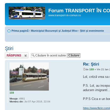
Forum TRANSPORT ÎN C
www.transport-in-comun.ro
Prima pagină
‹
Municipiul Bucureşti şi Judeţul Ilfov
‹
Ştiri şi evenimente
Ştiri
Răspunde
Re: Ştiri
de
133
» Vin 21 Ian 
Lol,
critză
vrea sa n
P.S. Lol, au incep
aducem imigranti... 
133
P.P.S Cica e un bou 
Mesaje:
4861
Membru din:
Joi 07 Apr 2016, 22:04
https://www.flickr.c