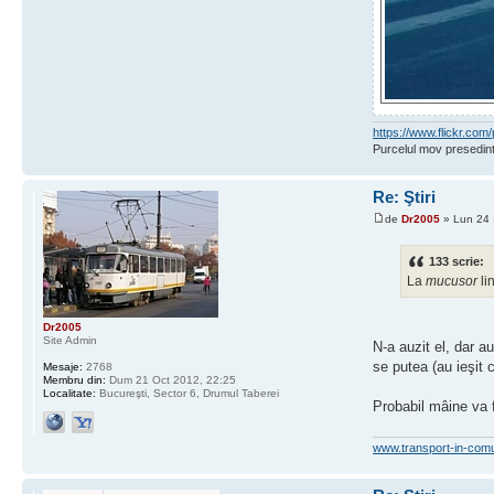
https://www.flickr.c
Purcelul mov presedint
Re: Ştiri
de
Dr2005
» Lun 24 
133 scrie:
La
mucusor
li
Dr2005
Site Admin
N-a auzit el, dar au
se putea (au ieşit 
Mesaje:
2768
Membru din:
Dum 21 Oct 2012, 22:25
Localitate:
Bucureşti, Sector 6, Drumul Taberei
Probabil mâine va f
www.transport-in-com