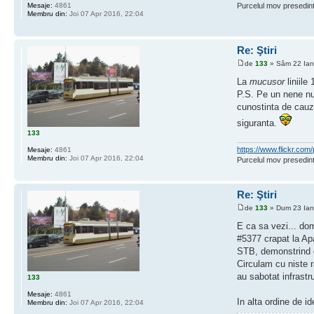
Mesaje:
4861
Purcelul mov presedint
Membru din:
Joi 07 Apr 2016, 22:04
Re: Ştiri
de
133
» Sâm 22 Ian
La
mucusor
liniile
P.S. Pe un nene n
cunostinta de cauza
siguranta.
133
https://www.flickr.c
Mesaje:
4861
Membru din:
Joi 07 Apr 2016, 22:04
Purcelul mov presedint
Re: Ştiri
de
133
» Dum 23 Ian
E ca sa vezi... do
#5377 crapat la Apa
STB, demonstrind e
Circulam cu niste r
au sabotat infrastr
133
Mesaje:
4861
In alta ordine de i
Membru din:
Joi 07 Apr 2016, 22:04