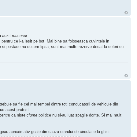
a auzit
mucusor
...
u
pentru ce i-a iesit pe bot. Mai bine sa foloseasca cuvintele in
are si postace nu ducem lipsa, sunt mai multe rezerve decat la soferi cu
rebuie sa fie cel mai tembel dintre toti conducatorii de vehicule din
uc acest protest.
 pentru ca niste
ciume
politice nu si-au luat spagile dorite. Si mai mult,
rgeau aproximativ goale din cauza orarului de circulatie la ghici.