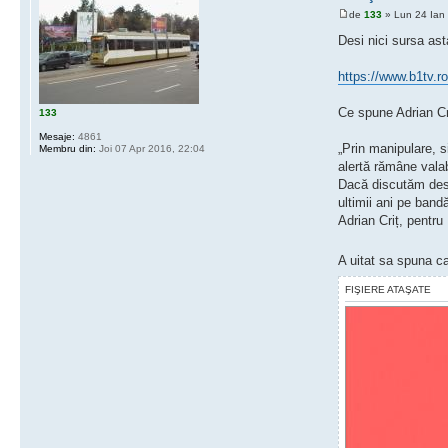
de
133
» Lun 24 Ian
Desi nici sursa ast
https://www.b1tv.ro
Ce spune Adrian Cr
133
Mesaje:
4861
„Prin manipulare, s
Membru din:
Joi 07 Apr 2016, 22:04
alertă rămâne valab
Dacă discutăm despr
ultimii ani pe ban
Adrian Criț, pentru
A uitat sa spuna ca
FIŞIERE ATAŞATE