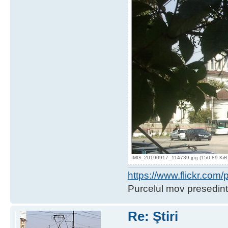
IMG_20190917_114739.jpg (150.89 KiB) 
https://www.flickr.co
Purcelul mov presedint
Re: Ştiri