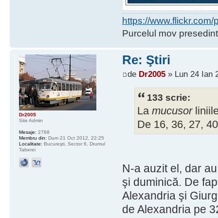
https://www.flickr.co
Purcelul mov presedint
Re: Ştiri
de
Dr2005
» Lun 24 Ian 
133 scrie:
La
mucusor
linii
Dr2005
Site Admin
De 16, 36, 27, 40
Mesaje:
2768
Membru din:
Dum 21 Oct 2012, 22:25
Localitate:
Bucureşti, Sector 6, Drumul
Taberei
N-a auzit el, dar au
şi duminică. De fapt
Alexandria şi Giurgi
de Alexandria pe 32