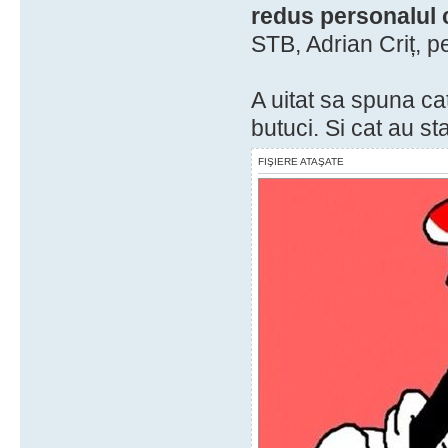
redus personalul 
STB, Adrian Criț, p
A uitat sa spuna cat
butuci. Si cat au st
FIŞIERE ATAŞATE