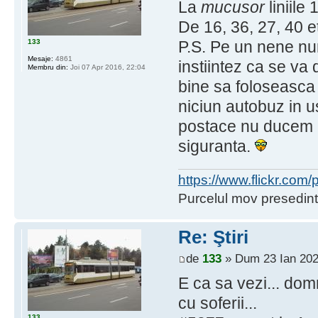
La
mucusor
liniile
De 16, 36, 27, 40 e
133
P.S. Pe un nene n
Mesaje:
4861
instiintez ca se v
Membru din:
Joi 07 Apr 2016, 22:04
bine sa foloseasca 
niciun autobuz in us
postace nu ducem li
siguranta.
https://www.flickr.co
Purcelul mov presedint
Re: Ştiri
de
133
» Dum 23 Ian 202
E ca sa vezi... do
cu soferii...
133