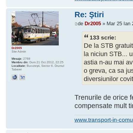
Re: Ştiri
de
Dr2005
» Mar 25 Ian 
133 scrie:
De la STB gratui
Dr2005
Site Admin
la niciun STB...
Mesaje:
2768
astia n-au mai avu
Membru din:
Dum 21 Oct 2012, 22:25
Localitate:
Bucureşti, Sector 6, Drumul
o greva, ca sa ju
Taberei
diversiunilor covi
Trenurile de orice 
compensate mult t
www.transport-in-comu