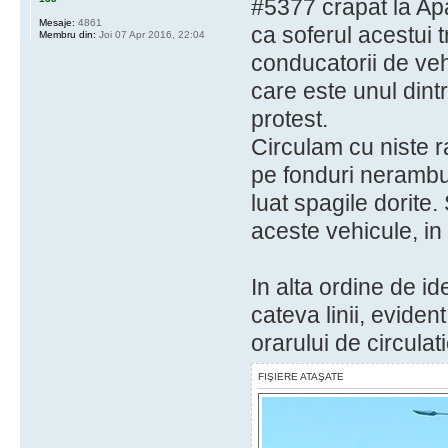
#5377 crapat la Apa
Mesaje:
4861
ca soferul acestui t
Membru din:
Joi 07 Apr 2016, 22:04
conducatorii de ve
care este unul din
protest.
Circulam cu niste r
pe fonduri nerambu
luat spagile dorite.
aceste vehicule, in 
In alta ordine de id
cateva linii, evide
orarului de circulati
FIŞIERE ATAŞATE