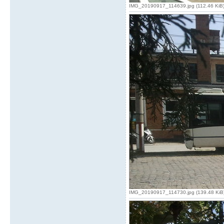
IMG_20190917_114639.jpg (112.46 KiB) V
IMG_20190917_114730.jpg (139.48 KiB) 