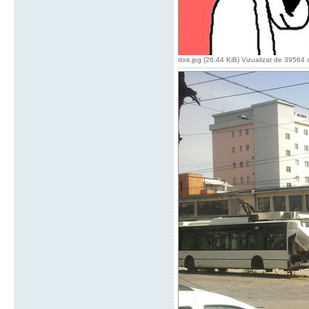
doit.jpg (26.44 KiB) Vizualizat de 39564 o