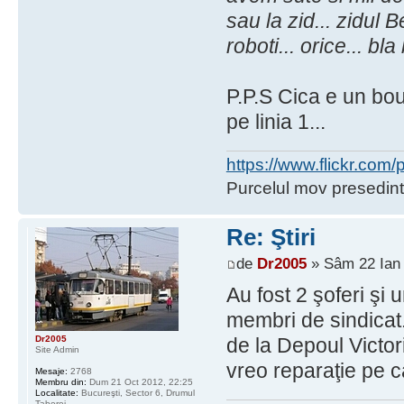
sau la zid... zidul B
roboti... orice... bl
P.P.S Cica e un bou 
pe linia 1...
https://www.flickr.co
Purcelul mov presedint
Re: Ştiri
de
Dr2005
» Sâm 22 Ian 
Au fost 2 şoferi şi
membri de sindicat.
Dr2005
de la Depoul Victor
Site Admin
vreo reparaţie pe c
Mesaje:
2768
Membru din:
Dum 21 Oct 2012, 22:25
Localitate:
Bucureşti, Sector 6, Drumul
Taberei