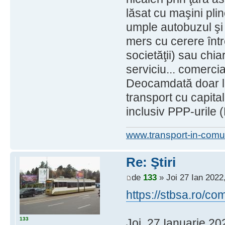
lăsat cu maşini pli
umple autobuzul şi 
mers cu cerere între
societăţii) sau chi
serviciu... comercia
Deocamdată doar l
transport cu capital
inclusiv PPP-urile (
www.transport-in-comu
Re: Ştiri
de
133
» Joi 27 Ian 2022
https://stbsa.ro/
133
Joi, 27 Ianuarie 20