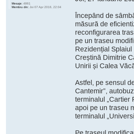
Mesaje:
4861
Membru din:
Joi 07 Apr 2016, 22:04
Începând de sâmbă
măsură de eficientiz
reconfigurarea tras
pe un traseu modifi
Rezidențial Splaiul 
Creștină Dimitrie C
Unirii și Calea Văcă
Astfel, pe sensul d
Cantemir”, autobuze
terminalul „Cartier 
apoi pe un traseu mo
terminalul „Univers
Pe traseul modificat