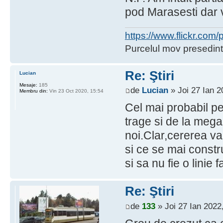
pod Marasesti dar v
https://www.flickr.co
Purcelul mov presedint
Re: Ştiri
Lucian
Mesaje:
185
de
Lucian
» Joi 27 Ian 2
Membru din:
Vin 23 Oct 2020, 15:54
Cel mai probabil pe
trage si de la mega 
noi.Clar,cererea va 
si ce se mai constru
si sa nu fie o linie 
Re: Ştiri
de
133
» Joi 27 Ian 2022