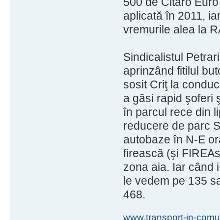
500 de Citaro Euro 
aplicată în 2011, ia
vremurile alea la R
Sindicalistul Petrari
aprinzând fitilul b
sosit Criţ la conduc
a găsi rapid şoferi
în parcul rece din l
reducere de parc S
autobaze în N-E ora
firească (şi FIREA
zona aia. Iar când 
le vedem pe 135 sa
468.
www.transport-in-comu