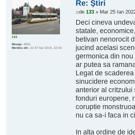
Re: Ştiri
de
133
» Mar 25 Ian 2022
Deci cineva undeva
statale, economice, 
133
betivan nenorocit 
Mesaje:
4861
jucind acelasi scen
Membru din:
Joi 07 Apr 2016, 22:04
germonica din nou 
ar putea sa raman
Legat de scaderea 
sinucidere economi
anterior al critzulu
fonduri europene, r
coruptie monstruoas
nu ca sa-i faca in c
In alta ordine de id