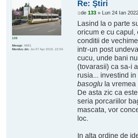
Re: Ştiri
de
133
» Lun 24 Ian 2022
Lasind la o parte s
oricum e cu capul,
133
conditii de vechime
Mesaje:
4861
intr-un post undeva
Membru din:
Joi 07 Apr 2016, 22:04
cucu, unde bani nu
(tovarasii) ca sa-i 
rusia... investind 
basoglu
la vremea l
De asta zic ca est
seria porcariilor ba
mascata, vor conce
loc.
In alta ordine de i