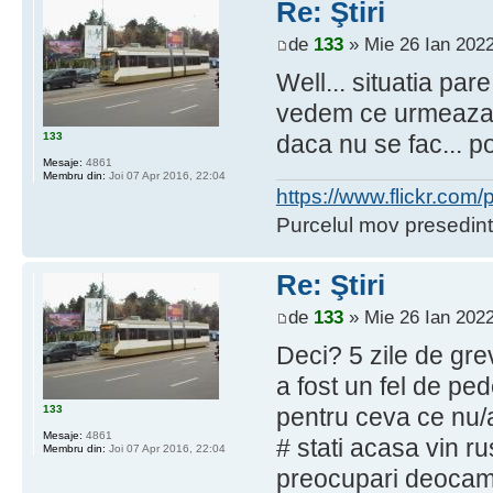
Re: Ştiri
de
133
» Mie 26 Ian 2022
Well... situatia pa
vedem ce urmeaza. 
133
daca nu se fac... p
Mesaje:
4861
Membru din:
Joi 07 Apr 2016, 22:04
https://www.flickr.co
Purcelul mov presedint
Re: Ştiri
de
133
» Mie 26 Ian 2022
Deci? 5 zile de gre
a fost un fel de p
133
pentru ceva ce nu/a
Mesaje:
4861
# stati acasa vin rus
Membru din:
Joi 07 Apr 2016, 22:04
preocupari deoca