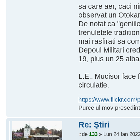
sa care aer, caci n
observat un Otokar
De notat ca "geniil
trenuletele traditio
mai rasfirati sa co
Depoul Militari cred
19, plus un 25 alba
L.E.. Mucisor face 
circulatie.
https://www.flickr.co
Purcelul mov presedint
Re: Ştiri
de
133
» Lun 24 Ian 2022