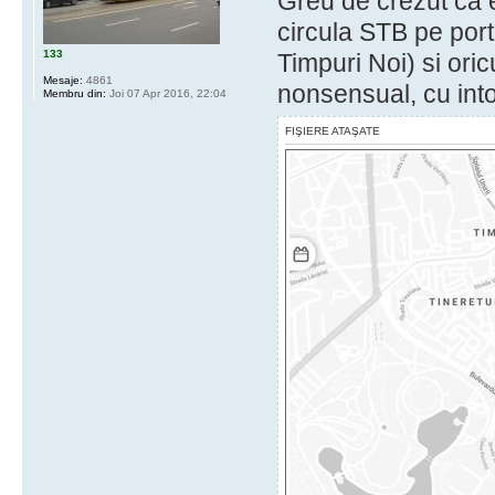
Greu de crezut ca e
circula STB pe port
133
Timpuri Noi) si oric
Mesaje:
4861
nonsensual, cu int
Membru din:
Joi 07 Apr 2016, 22:04
FIŞIERE ATAŞATE