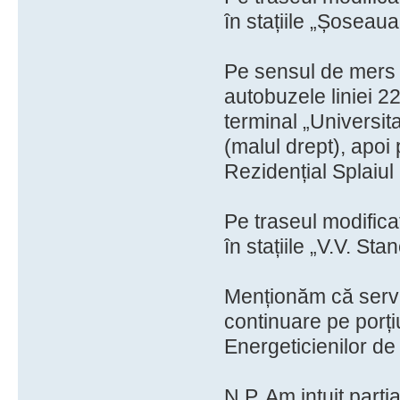
în stațiile „Șoseaua
Pe sensul de mers s
autobuzele liniei 2
terminal „Universita
(malul drept), apoi
Rezidențial Splaiul 
Pe traseul modificat
în stațiile „V.V. Sta
Menționăm că servic
continuare pe porți
Energeticienilor de 
N.P. Am intuit part