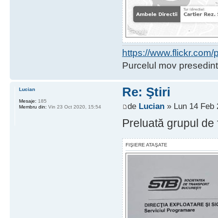
https://www.flickr.co
Purcelul mov presedint
Re: Ştiri
Lucian
Mesaje:
185
de
Lucian
» Lun 14 Feb 
Membru din:
Vin 23 Oct 2020, 15:54
Preluată grupul de 
FIŞIERE ATAŞATE