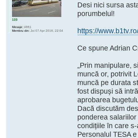
Desi nici sursa ast
porumbelul!
133
Mesaje:
4861
https://www.b1tv.ro
Membru din:
Joi 07 Apr 2016, 22:04
Ce spune Adrian Cri
„Prin manipulare, s
muncă or, potrivit L
muncă pe durata stă
fost dispuși să int
aprobarea bugetulu
Dacă discutăm desp
ponderea salariilo
condițiile în care s
Personalul TESA e