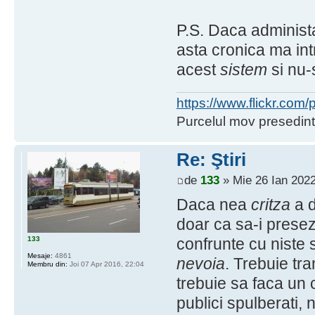
P.S. Daca administa
asta cronica ma int
acest
sistem
si nu-s
https://www.flickr.co
Purcelul mov presedint
Re: Ştiri
de
133
» Mie 26 Ian 2022
Daca nea
critza
a d
doar ca sa-i presez
133
confrunte cu niste 
Mesaje:
4861
nevoia
. Trebuie tr
Membru din:
Joi 07 Apr 2016, 22:04
trebuie sa faca un 
publici spulberati, 