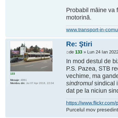
Probabil mâine va fi
motorină.
www.transport-in-comu
Re: Ştiri
de
133
» Lun 24 Ian 2022
In mod destul de bi
P.S. Pazea, STB rec
133
vechime, ma gandea
Mesaje:
4861
sindromul
sindical 
Membru din:
Joi 07 Apr 2016, 22:04
dat pe la niciun sin
https://www.flickr.co
Purcelul mov presedint