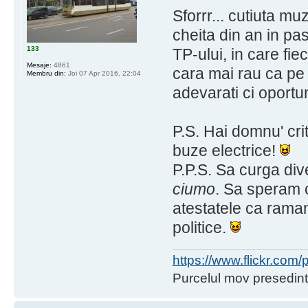
Sforrr... cutiuta mu
cheita din an in pa
133
TP-ului, in care fie
Mesaje:
4861
cara mai rau ca pe po
Membru din:
Joi 07 Apr 2016, 22:04
adevarati ci oportun
P.S. Hai domnu' cri
buze electrice!
P.P.S. Sa curga div
ciumo
. Sa speram c
atestatele ca raman
politice.
https://www.flickr.co
Purcelul mov presedint