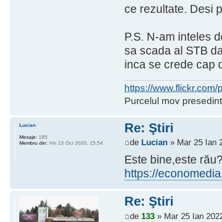
ce rezultate. Desi 
P.S. N-am inteles d
sa scada al STB d
inca se crede cap de
https://www.flickr.co
Purcelul mov presedint
Re: Ştiri
Lucian
Mesaje:
185
de
Lucian
» Mar 25 Ian 
Membru din:
Vin 23 Oct 2020, 15:54
Este bine,este rău
https://economedia.
Re: Ştiri
de
133
» Mar 25 Ian 2022