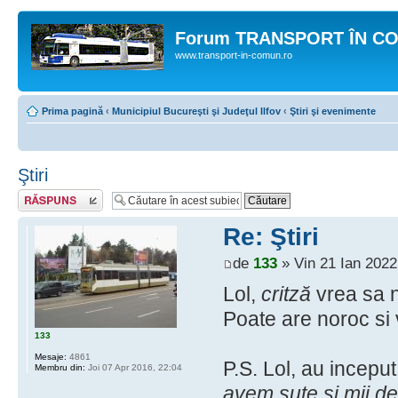
Forum TRANSPORT ÎN C
www.transport-in-comun.ro
Prima pagină
‹
Municipiul Bucureşti şi Judeţul Ilfov
‹
Ştiri şi evenimente
Ştiri
Răspunde
Re: Ştiri
de
133
» Vin 21 Ian 2022
Lol,
critză
vrea sa n
Poate are noroc si v
133
Mesaje:
4861
P.S. Lol, au incepu
Membru din:
Joi 07 Apr 2016, 22:04
avem sute si mii de 