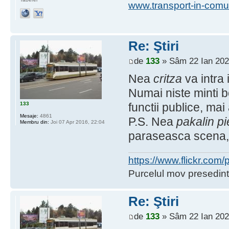
www.transport-in-comu
Re: Ştiri
de
133
» Sâm 22 Ian 202
Nea
critza
va intra 
Numai niste minti 
133
functii publice, ma
Mesaje:
4861
P.S. Nea
pakalin pi
Membru din:
Joi 07 Apr 2016, 22:04
paraseasca scena, 
https://www.flickr.co
Purcelul mov presedint
Re: Ştiri
de
133
» Sâm 22 Ian 202