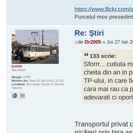
https://www.flickr.co
Purcelul mov presedint
Re: Ştiri
de
Dr2005
» Joi 27 Ian 2
133 scrie:
Sforrr... cutiuta 
Dr2005
Site Admin
cheita din an in 
Mesaje:
2768
TP-ului, in care f
Membru din:
Dum 21 Oct 2012, 22:25
Localitate:
Bucureşti, Sector 6, Drumul
cara mai rau ca pe
Taberei
adevarati ci oport
Transportul privat 
nicăieri prin ţara a