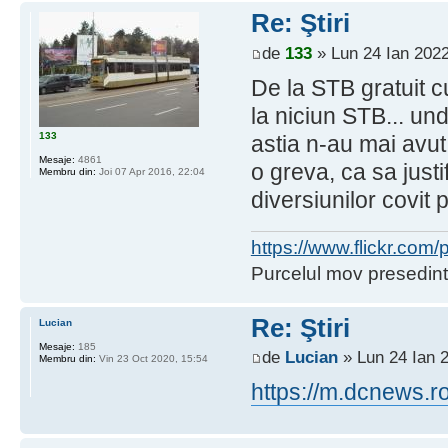
Re: Ştiri
de
133
» Lun 24 Ian 2022
De la STB gratuit 
la niciun STB... u
133
astia n-au mai avut 
Mesaje:
4861
o greva, ca sa just
Membru din:
Joi 07 Apr 2016, 22:04
diversiunilor covit
https://www.flickr.co
Purcelul mov presedint
Re: Ştiri
Lucian
Mesaje:
185
de
Lucian
» Lun 24 Ian 
Membru din:
Vin 23 Oct 2020, 15:54
https://m.dcnews.r