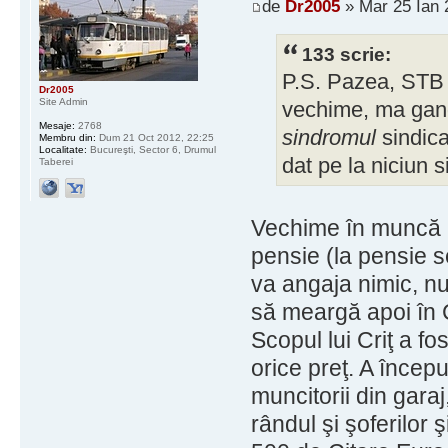
de
Dr2005
» Mar 25 Ian 
133 scrie:
P.S. Pazea, STB r
Dr2005
Site Admin
vechime, ma gand
Mesaje:
2768
sindromul
sindica
Membru din:
Dum 21 Oct 2012, 22:25
Localitate:
Bucureşti, Sector 6, Drumul
dat pe la niciun s
Taberei
Vechime în muncă l
pensie (la pensie s
va angaja nimic, n
să meargă apoi în C
Scopul lui Criţ a f
orice preţ. A începu
muncitorii din garaj
rândul şi şoferilor 