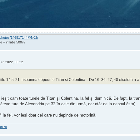
om/photos/146817144@N02/
e = inflatie 500%
Ian 2022, 00:22
niile 14 si 21 inseamna depourile Titan si Colentina... De 16, 36, 27, 40 etcetera n-a
 ieşit cam toate turele de Titan şi Colentina, la fel şi duminică. De fapt, la tran
câteva ture de Alexandria pe 32 în cele din urmă, dar atât de la depoul ăsta).
i la fel, vor ieşi doar cei care nu depinde de motorină.
un.ro