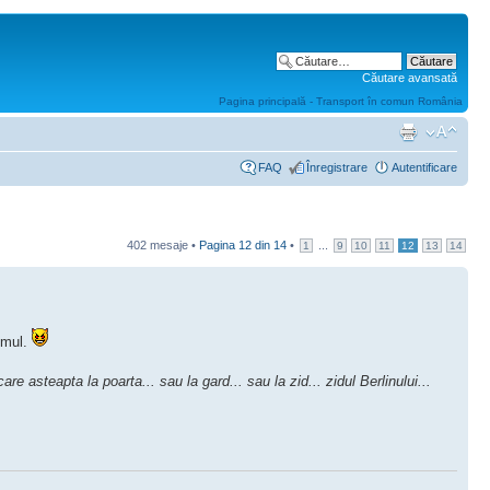
Căutare avansată
Pagina principală - Transport în comun România
FAQ
Înregistrare
Autentificare
402 mesaje •
Pagina
12
din
14
•
...
1
9
10
11
12
13
14
timul.
re asteapta la poarta... sau la gard... sau la zid... zidul Berlinului...