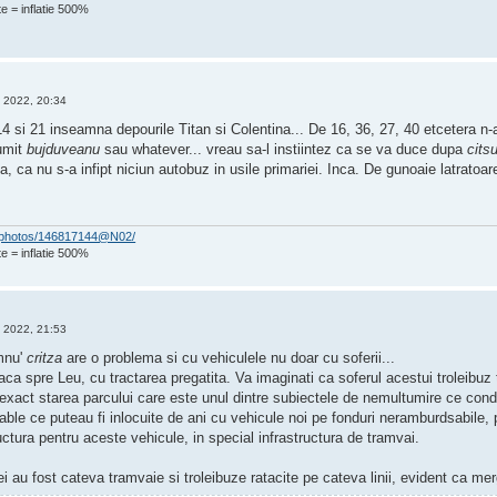
e = inflatie 500%
 2022, 20:34
 14 si 21 inseamna depourile Titan si Colentina... De 16, 36, 27, 40 etcetera n-
umit
bujduveanu
sau whatever... vreau sa-l instiintez ca se va duce dupa
cits
, ca nu s-a infipt niciun autobuz in usile primariei. Inca. De gunoaie latrato
om/photos/146817144@N02/
e = inflatie 500%
 2022, 21:53
mnu'
critza
are o problema si cu vehiculele nu doar cu soferii...
ca spre Leu, cu tractarea pregatita. Va imaginati ca soferul acestui troleibuz t
xact starea parcului care este unul dintre subiectele de nemultumire ce cond
able ce puteau fi inlocuite de ani cu vehicule noi pe fonduri neramburdsabile,
uctura pentru aceste vehicule, in special infrastructura de tramvai.
dei au fost cateva tramvaie si troleibuze ratacite pe cateva linii, evident ca me