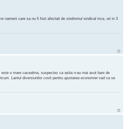
r oameni care sa nu fi fost afectati de
sindromul
sindical inca, ori in 3
i este o mare cacealma, suspectez ca astia n-au mai avut bani de
oricum. Lantul diversiunilor covit pentru
ajustarea economiei
vad ca se