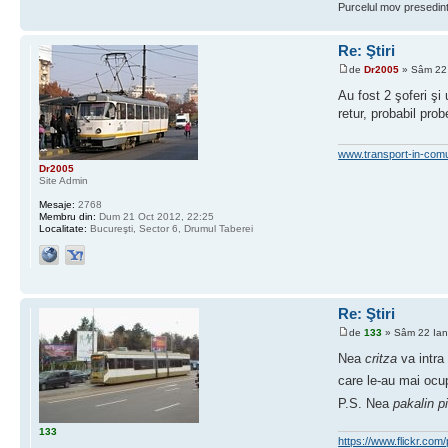
Purcelul mov presedint
Re: Ştiri
de
Dr2005
» Sâm 22 
Au fost 2 şoferi şi
retur, probabil pro
www.transport-in-com
Dr2005
Site Admin
Mesaje:
2768
Membru din:
Dum 21 Oct 2012, 22:25
Localitate:
Bucureşti, Sector 6, Drumul Taberei
Re: Ştiri
de
133
» Sâm 22 Ian
Nea
critza
va intra
care le-au mai ocu
P.S. Nea
pakalin p
133
https://www.flickr.c