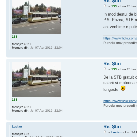
Re: Ştiri
de
133
» Lun 24 Ian
In mod destul de b
P.S. Pazea, STB re
ani vechime e putin
133
https://www.flickr.c
Purcelul mov presedint
Mesaje:
4861
Membru din:
Joi 07 Apr 2016, 22:04
Re: Ştiri
de
133
» Lun 24 Ian
De la STB gratuit 
salarii si motorina
lungeste.
133
https://www.flickr.c
Purcelul mov presedint
Mesaje:
4861
Membru din:
Joi 07 Apr 2016, 22:04
Re: Ştiri
Lucian
de
Lucian
» Lun 24 
Mesaje:
185