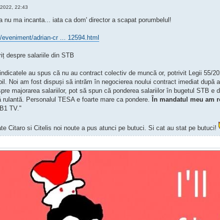
 2022, 22:43
a nu ma incanta... iata ca dom' director a scapat porumbelul!
/eveniment/adrian-cr ... 12594.html
iț despre salariile din STB
indicatele au spus că nu au contract colectiv de muncă or, potrivit Legii 55/20
il. Noi am fost dispuși să intrăm în negocierea noului contract imediat după 
e majorarea salariilor, pot să spun că ponderea salariilor în bugetul STB e d
dă rulantă. Personalul TESA e foarte mare ca pondere.
În mandatul meu am r
 B1 TV."
te Citaro si Citelis noi noute a pus atunci pe butuci. Si cat au stat pe butuci!