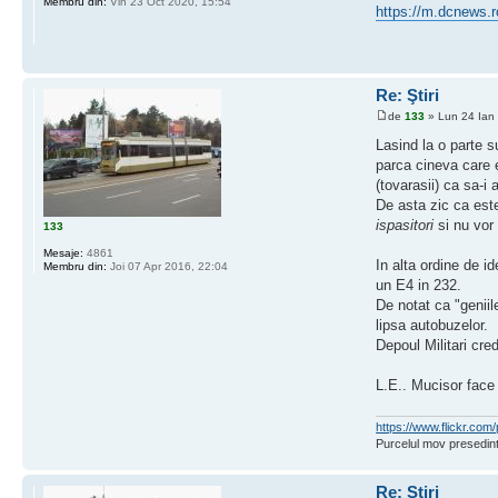
Membru din:
Vin 23 Oct 2020, 15:54
https://m.dcnews.r
Re: Ştiri
de
133
» Lun 24 Ian
Lasind la o parte s
parca cineva care e
(tovarasii) ca sa-i 
De asta zic ca este
ispasitori
si nu vor 
133
Mesaje:
4861
In alta ordine de 
Membru din:
Joi 07 Apr 2016, 22:04
un E4 in 232.
De notat ca "geniil
lipsa autobuzelor.
Depoul Militari cre
L.E.. Mucisor face 
https://www.flickr.c
Purcelul mov presedint
Re: Ştiri