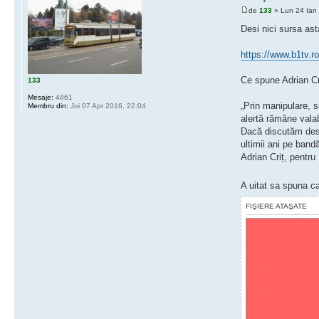
de
133
» Lun 24 Ian
Desi nici sursa ast
https://www.b1tv.ro
Ce spune Adrian Cr
133
Mesaje:
4861
„Prin manipulare, s
Membru din:
Joi 07 Apr 2016, 22:04
alertă rămâne valab
Dacă discutăm despr
ultimii ani pe ban
Adrian Criț, pentru
A uitat sa spuna ca
FIŞIERE ATAŞATE