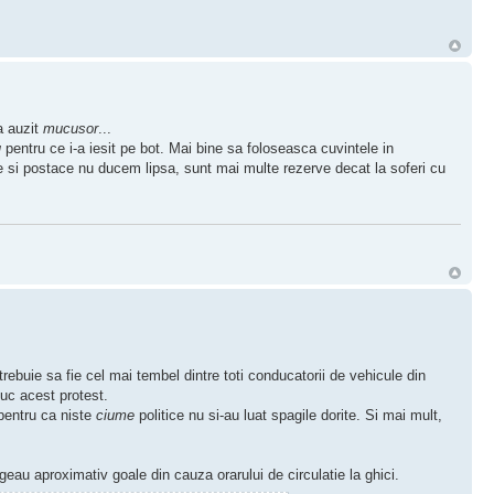
a auzit
mucusor
...
u
pentru ce i-a iesit pe bot. Mai bine sa foloseasca cuvintele in
are si postace nu ducem lipsa, sunt mai multe rezerve decat la soferi cu
rebuie sa fie cel mai tembel dintre toti conducatorii de vehicule din
uc acest protest.
 pentru ca niste
ciume
politice nu si-au luat spagile dorite. Si mai mult,
rgeau aproximativ goale din cauza orarului de circulatie la ghici.