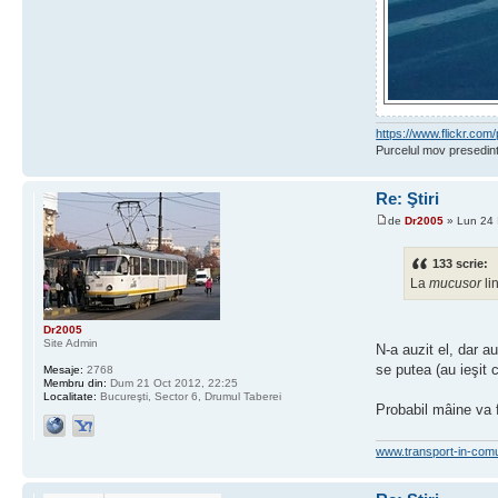
https://www.flickr.c
Purcelul mov presedint
Re: Ştiri
de
Dr2005
» Lun 24 
133 scrie:
La
mucusor
li
Dr2005
Site Admin
N-a auzit el, dar au
se putea (au ieşit 
Mesaje:
2768
Membru din:
Dum 21 Oct 2012, 22:25
Localitate:
Bucureşti, Sector 6, Drumul Taberei
Probabil mâine va f
www.transport-in-com