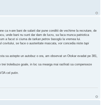
e ca n-are bani de salarii dar pune conditii de vechime la recrutare, de
 cucu, unde bani nu sunt dar dam de lucru, sa faca munca patriotica
, cum a facut si ciuma de
tarkan petrov basoglu
la vremea lui.
ul covitului, se face o austeritate mascata, vor concedia niste
tapi
nu sta sa astepte un autobuz o ora, am observat un Otokar evadat pe 381,
te trei troleibuze goale, in loc sa mearga mai rasfirati sa compenseze
 V3A cel putin.