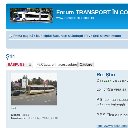
Forum TRANSPORT ÎN C
www.transport-in-comun.ro
Prima pagină
‹
Municipiul Bucureşti şi Judeţul Ilfov
‹
Ştiri şi evenimente
Ştiri
Răspunde
Re: Ştiri
de
133
» Vin 21 Ian 
Lol,
critză
vrea sa n
P.S. Lol, au incep
aducem imigranti... 
133
P.P.S Cica e un bou 
Mesaje:
4861
Membru din:
Joi 07 Apr 2016, 22:04
https://www.flickr.c