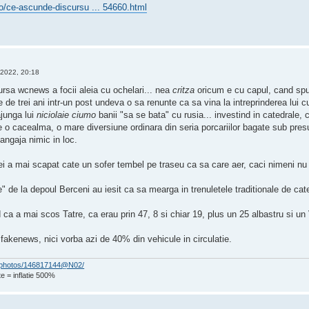
o/ce-ascunde-discursu ... 54660.html
 2022, 20:18
ursa wcnews a focii aleia cu ochelari... nea
critza
oricum e cu capul, cand spun
 de trei ani intr-un post undeva o sa renunte ca sa vina la intreprinderea lui
ajunga lui
niciolaie ciumo
banii "sa se bata" cu rusia... investind in catedrale
 o cacealma, o mare diversiune ordinara din seria porcariilor bagate sub pres
angaja nimic in loc.
idei a mai scapat cate un sofer tembel pe traseu ca sa care aer, caci nimeni 
e" de la depoul Berceni au iesit ca sa mearga in trenuletele traditionale de ca
d ca a mai scos Tatre, ca erau prin 47, 8 si chiar 19, plus un 25 albastru si un
fakenews, nici vorba azi de 40% din vehicule in circulatie.
om/photos/146817144@N02/
e = inflatie 500%