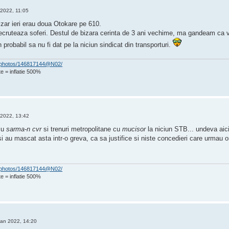
 2022, 11:05
izar ieri erau doua Otokare pe 610.
cruteaza soferi. Destul de bizara cerinta de 3 ani vechime, ma gandeam ca vo
 probabil sa nu fi dat pe la niciun sindicat din transporturi.
om/photos/146817144@N02/
e = inflatie 500%
 2022, 13:42
cu
sarma-n cvr
si trenuri metropolitane cu
mucisor
la niciun STB... undeva aic
 si au mascat asta intr-o greva, ca sa justifice si niste concedieri care urmau 
om/photos/146817144@N02/
e = inflatie 500%
Ian 2022, 14:20