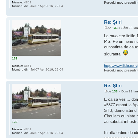
Mesaje:
4861
Purcelul mov presedint
Membru din:
Joi 07 Apr 2016, 22:04
Re: Ştiri
de
133
» Sâm 22 Ian
La
mucusor
liniile
P.S. Pe un nene n
cunostinta de cauza
siguranta.
133
https://www.flickr.c
Mesaje:
4861
Membru din:
Joi 07 Apr 2016, 22:04
Purcelul mov presedint
Re: Ştiri
de
133
» Dum 23 Ian
E ca sa vezi... do
#5377 crapat la Apa
STB, demonstrind e
Circulam cu niste r
au sabotat infrastr
133
Mesaje:
4861
In alta ordine de i
Membru din:
Joi 07 Apr 2016, 22:04