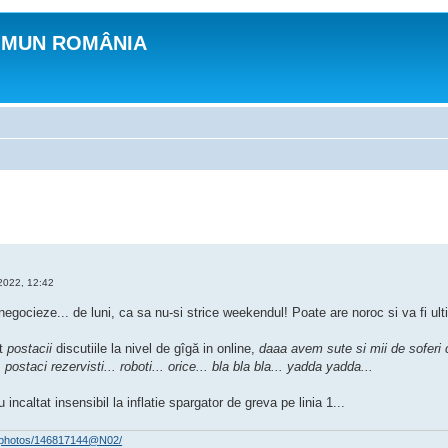
OMUN ROMÂNIA
2022, 12:42
egocieze... de luni, ca sa nu-si strice weekendul! Poate are noroc si va fi ul
ut
postacii
discutiile la nivel de gîgă in online,
daaa avem sute si mii de soferi ca
postaci rezervisti... roboti... orice... bla bla bla... yadda yadda...
incaltat insensibil la inflatie spargator de greva pe linia 1...
om/photos/146817144@N02/