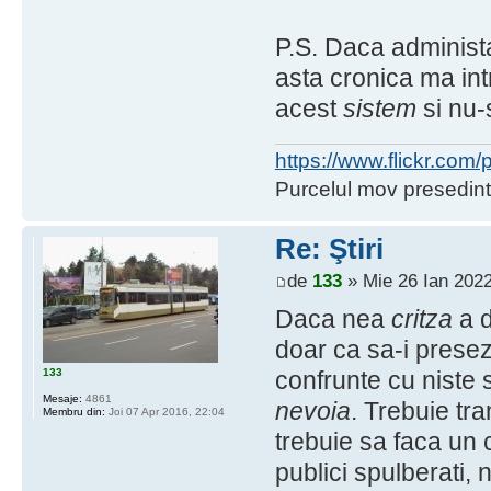
P.S. Daca administa
asta cronica ma int
acest
sistem
si nu-s
https://www.flickr.co
Purcelul mov presedint
Re: Ştiri
de
133
» Mie 26 Ian 2022
Daca nea
critza
a d
doar ca sa-i presez
133
confrunte cu niste 
Mesaje:
4861
nevoia
. Trebuie tr
Membru din:
Joi 07 Apr 2016, 22:04
trebuie sa faca un 
publici spulberati, 