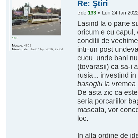
Re: Ştiri
de
133
» Lun 24 Ian 2022
Lasind la o parte s
oricum e cu capul,
133
conditii de vechime
Mesaje:
4861
intr-un post undeva
Membru din:
Joi 07 Apr 2016, 22:04
cucu, unde bani nu
(tovarasii) ca sa-i 
rusia... investind 
basoglu
la vremea l
De asta zic ca est
seria porcariilor ba
mascata, vor conce
loc.
In alta ordine de i