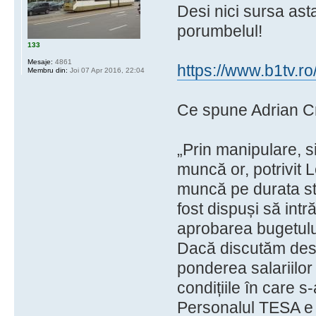
Desi nici sursa ast
porumbelul!
133
Mesaje:
4861
https://www.b1tv.ro
Membru din:
Joi 07 Apr 2016, 22:04
Ce spune Adrian Cri
„Prin manipulare, s
muncă or, potrivit L
muncă pe durata stă
fost dispuși să int
aprobarea bugetulu
Dacă discutăm desp
ponderea salariilo
condițiile în care s
Personalul TESA e