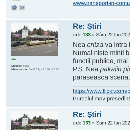
www.transport-in-comu
Re: Ştiri
de
133
» Sâm 22 Ian 202
Nea
critza
va intra 
Numai niste minti 
133
functii publice, ma
Mesaje:
4861
P.S. Nea
pakalin pi
Membru din:
Joi 07 Apr 2016, 22:04
paraseasca scena, 
https://www.flickr.co
Purcelul mov presedint
Re: Ştiri
de
133
» Sâm 22 Ian 202