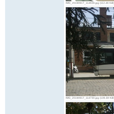
IMG_20190917_114639.jpg (112.46 KiB) V
IMG_20190917_114730.jpg (139.48 KiB) 