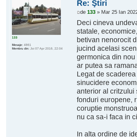
Re: Ştiri
de
133
» Mar 25 Ian 2022
Deci cineva undeva
statale, economice, 
133
betivan nenorocit 
Mesaje:
4861
jucind acelasi scen
Membru din:
Joi 07 Apr 2016, 22:04
germonica din nou 
ar putea sa raman
Legat de scaderea 
sinucidere economi
anterior al critzulu
fonduri europene, r
coruptie monstruoas
nu ca sa-i faca in c
In alta ordine de id