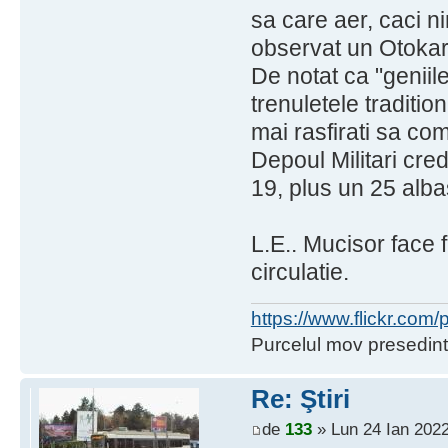
sa care aer, caci n
observat un Otokar
De notat ca "geniil
trenuletele traditio
mai rasfirati sa co
Depoul Militari cred
19, plus un 25 alba
L.E.. Mucisor face 
circulatie.
https://www.flickr.co
Purcelul mov presedint
Re: Ştiri
de
133
» Lun 24 Ian 2022