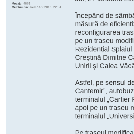
Mesaje:
4861
Membru din:
Joi 07 Apr 2016, 22:04
Începând de sâmbă
măsură de eficientiz
reconfigurarea tras
pe un traseu modifi
Rezidențial Splaiul 
Creștină Dimitrie C
Unirii și Calea Văcă
Astfel, pe sensul d
Cantemir”, autobuze
terminalul „Cartier 
apoi pe un traseu mo
terminalul „Univers
Pe traseul modificat