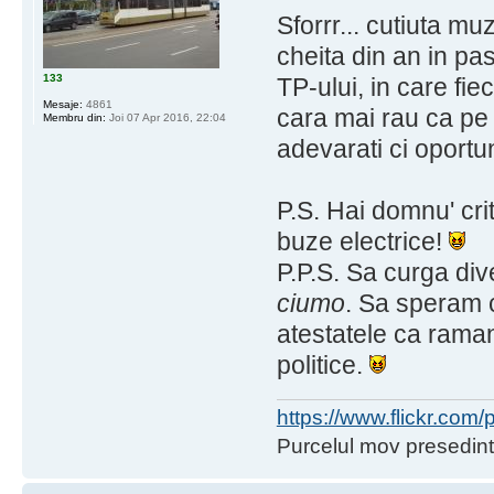
Sforrr... cutiuta mu
cheita din an in pa
133
TP-ului, in care fie
Mesaje:
4861
cara mai rau ca pe po
Membru din:
Joi 07 Apr 2016, 22:04
adevarati ci oportun
P.S. Hai domnu' cri
buze electrice!
P.P.S. Sa curga div
ciumo
. Sa speram c
atestatele ca raman
politice.
https://www.flickr.co
Purcelul mov presedint