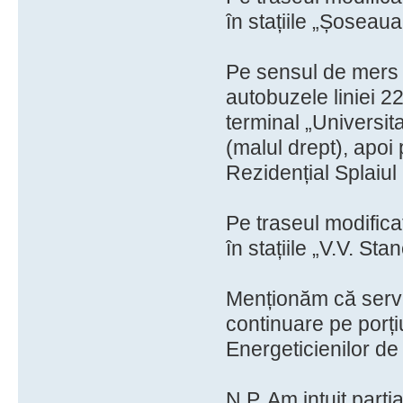
în stațiile „Șoseaua
Pe sensul de mers s
autobuzele liniei 2
terminal „Universita
(malul drept), apoi
Rezidențial Splaiul 
Pe traseul modificat
în stațiile „V.V. Sta
Menționăm că servic
continuare pe porți
Energeticienilor de 
N.P. Am intuit part