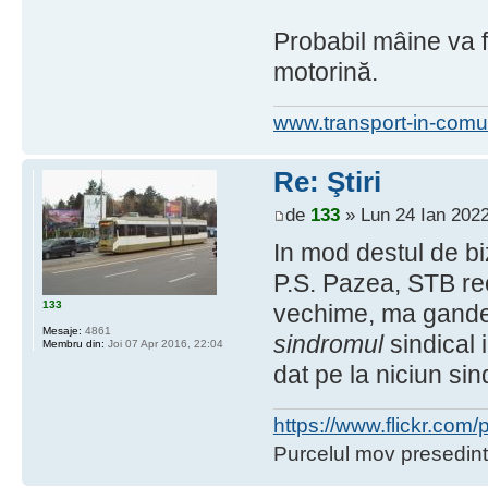
Probabil mâine va fi
motorină.
www.transport-in-comu
Re: Ştiri
de
133
» Lun 24 Ian 2022
In mod destul de bi
P.S. Pazea, STB rec
133
vechime, ma gandea
Mesaje:
4861
sindromul
sindical 
Membru din:
Joi 07 Apr 2016, 22:04
dat pe la niciun sin
https://www.flickr.co
Purcelul mov presedint