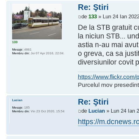
Re: Ştiri
de
133
» Lun 24 Ian 2022
De la STB gratuit 
la niciun STB... u
133
astia n-au mai avut 
Mesaje:
4861
o greva, ca sa just
Membru din:
Joi 07 Apr 2016, 22:04
diversiunilor covit
https://www.flickr.co
Purcelul mov presedint
Re: Ştiri
Lucian
Mesaje:
185
de
Lucian
» Lun 24 Ian 
Membru din:
Vin 23 Oct 2020, 15:54
https://m.dcnews.r