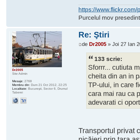
https://www.flickr.co
Purcelul mov presedint
Re: Ştiri
de
Dr2005
» Joi 27 Ian 2
133 scrie:
Sforrr... cutiuta 
Dr2005
Site Admin
cheita din an in 
Mesaje:
2768
TP-ului, in care f
Membru din:
Dum 21 Oct 2012, 22:25
Localitate:
Bucureşti, Sector 6, Drumul
cara mai rau ca pe
Taberei
adevarati ci oport
Transportul privat 
nicăieri prin ţara a