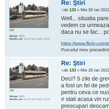
Re: Ştiri
de
133
» Mie 26 Ian 2022
Well... situatia pa
vedem ce urmeaza. 
133
daca nu se fac... p
Mesaje:
4861
Membru din:
Joi 07 Apr 2016, 22:04
https://www.flickr.co
Purcelul mov presedint
Re: Ştiri
de
133
» Mie 26 Ian 2022
Deci? 5 zile de gre
a fost un fel de p
133
pentru ceva ce nu/a
Mesaje:
4861
# stati acasa vin rus
Membru din:
Joi 07 Apr 2016, 22:04
preocupari deoca