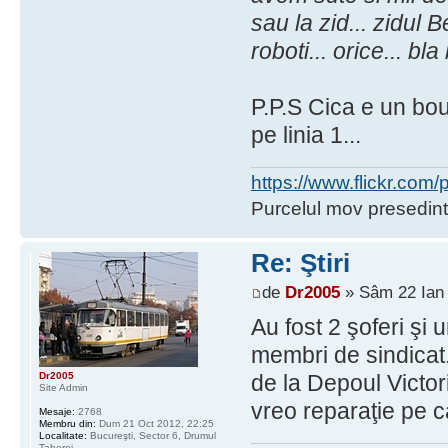
sau la zid... zidul B
roboti... orice... bl
P.P.S Cica e un bou 
pe linia 1...
https://www.flickr.co
Purcelul mov presedint
Re: Ştiri
de
Dr2005
» Sâm 22 Ian 
Au fost 2 şoferi şi
membri de sindicat.
Dr2005
de la Depoul Victor
Site Admin
vreo reparaţie pe c
Mesaje:
2768
Membru din:
Dum 21 Oct 2012, 22:25
Localitate:
Bucureşti, Sector 6, Drumul
Taberei