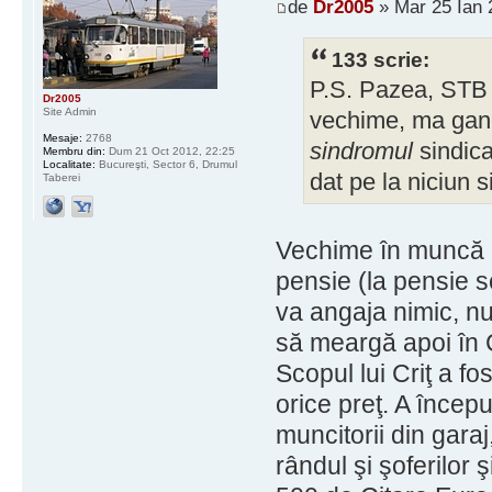
de
Dr2005
» Mar 25 Ian 
133 scrie:
P.S. Pazea, STB r
Dr2005
Site Admin
vechime, ma gand
Mesaje:
2768
sindromul
sindica
Membru din:
Dum 21 Oct 2012, 22:25
Localitate:
Bucureşti, Sector 6, Drumul
dat pe la niciun s
Taberei
Vechime în muncă l
pensie (la pensie s
va angaja nimic, n
să meargă apoi în C
Scopul lui Criţ a f
orice preţ. A începu
muncitorii din garaj
rândul şi şoferilor 