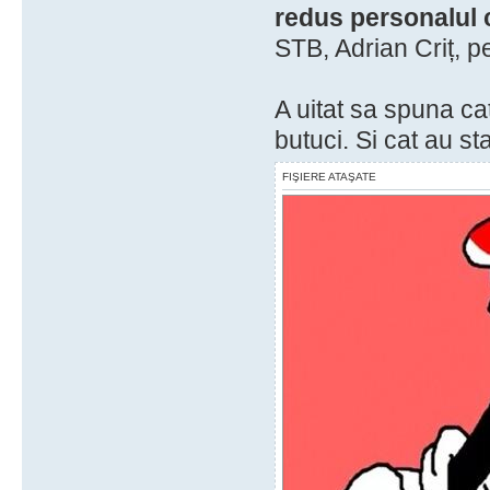
redus personalul 
STB, Adrian Criț, p
A uitat sa spuna cat
butuci. Si cat au st
FIŞIERE ATAŞATE