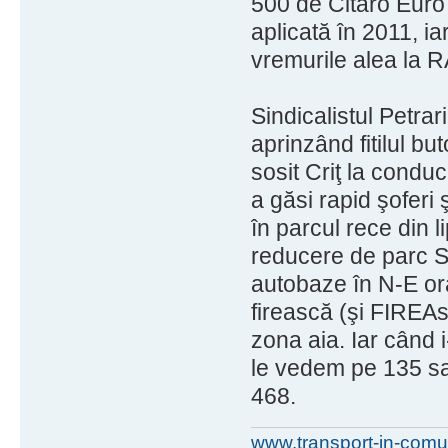
500 de Citaro Euro 
aplicată în 2011, ia
vremurile alea la R
Sindicalistul Petrari
aprinzând fitilul b
sosit Criţ la conduc
a găsi rapid şoferi
în parcul rece din l
reducere de parc S
autobaze în N-E ora
firească (şi FIREA
zona aia. Iar când 
le vedem pe 135 sa
468.
www.transport-in-comu