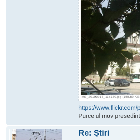
IMG_20190917_114739.jpg (150.89 KiB) 
https://www.flickr.co
Purcelul mov presedint
Re: Ştiri