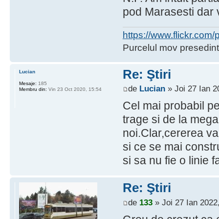
pod Marasesti dar v
https://www.flickr.co
Purcelul mov presedint
Re: Ştiri
Lucian
Mesaje:
185
de
Lucian
» Joi 27 Ian 2
Membru din:
Vin 23 Oct 2020, 15:54
Cel mai probabil pe
trage si de la mega 
noi.Clar,cererea va 
si ce se mai constru
si sa nu fie o linie 
Re: Ştiri
de
133
» Joi 27 Ian 2022