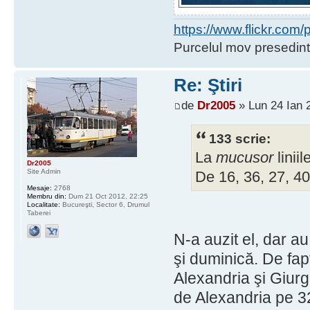
https://www.flickr.co
Purcelul mov presedint
Re: Ştiri
de
Dr2005
» Lun 24 Ian 
133 scrie:
La
mucusor
linii
Dr2005
Site Admin
De 16, 36, 27, 40
Mesaje:
2768
Membru din:
Dum 21 Oct 2012, 22:25
Localitate:
Bucureşti, Sector 6, Drumul
Taberei
N-a auzit el, dar au
şi duminică. De fapt
Alexandria şi Giurgi
de Alexandria pe 32