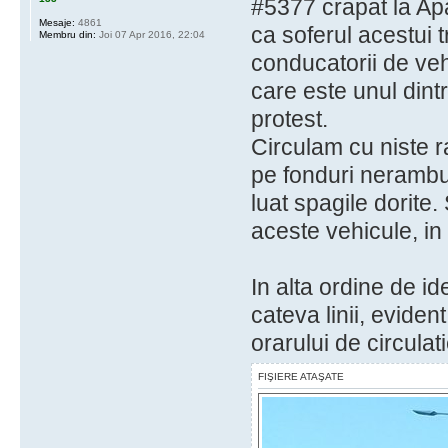
#5377 crapat la Apa
Mesaje:
4861
ca soferul acestui t
Membru din:
Joi 07 Apr 2016, 22:04
conducatorii de ve
care este unul din
protest.
Circulam cu niste r
pe fonduri nerambu
luat spagile dorite.
aceste vehicule, in 
In alta ordine de id
cateva linii, evide
orarului de circulati
FIŞIERE ATAŞATE