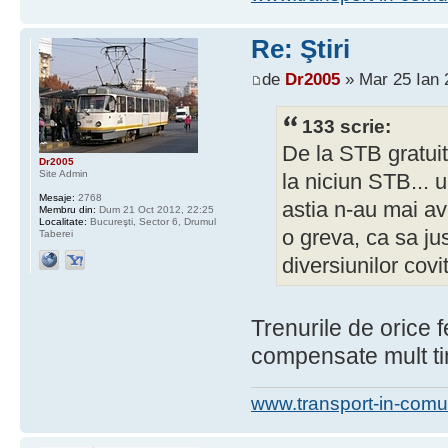
Re: Ştiri
de
Dr2005
» Mar 25 Ian 
133 scrie:
De la STB gratui
Dr2005
Site Admin
la niciun STB...
Mesaje:
2768
astia n-au mai avu
Membru din:
Dum 21 Oct 2012, 22:25
Localitate:
Bucureşti, Sector 6, Drumul
o greva, ca sa ju
Taberei
diversiunilor covi
Trenurile de orice 
compensate mult t
www.transport-in-comu