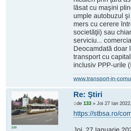
lăsat cu maşini pli
umple autobuzul şi 
mers cu cerere între
societăţii) sau chi
serviciu... comercia
Deocamdată doar l
transport cu capital
inclusiv PPP-urile (
www.transport-in-comu
Re: Ştiri
de
133
» Joi 27 Ian 2022
https://stbsa.ro/
133
Joi, 27 Ianuarie 20