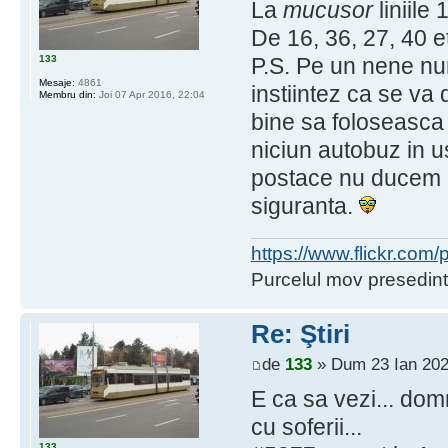
La
mucusor
liniile
De 16, 36, 27, 40 e
133
P.S. Pe un nene n
Mesaje:
4861
instiintez ca se v
Membru din:
Joi 07 Apr 2016, 22:04
bine sa foloseasca 
niciun autobuz in us
postace nu ducem li
siguranta.
https://www.flickr.co
Purcelul mov presedint
Re: Ştiri
de
133
» Dum 23 Ian 202
E ca sa vezi... do
cu soferii...
133