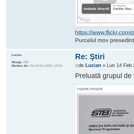
https://www.flickr.co
Purcelul mov presedint
Re: Ştiri
Lucian
Mesaje:
185
de
Lucian
» Lun 14 Feb 
Membru din:
Vin 23 Oct 2020, 15:54
Preluată grupul de 
FIŞIERE ATAŞATE