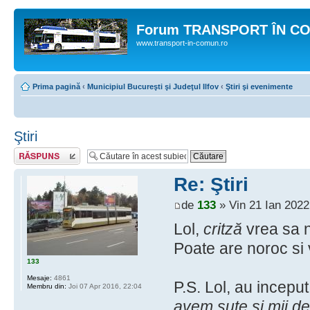
Forum TRANSPORT ÎN C
www.transport-in-comun.ro
Prima pagină
‹
Municipiul Bucureşti şi Judeţul Ilfov
‹
Ştiri şi evenimente
Ştiri
Răspunde
Re: Ştiri
de
133
» Vin 21 Ian 2022
Lol,
critză
vrea sa n
Poate are noroc si v
133
Mesaje:
4861
P.S. Lol, au incepu
Membru din:
Joi 07 Apr 2016, 22:04
avem sute si mii de 