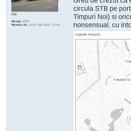
Greu de crezut ca e
circula STB pe port
133
Timpuri Noi) si oric
Mesaje:
4861
nonsensual, cu int
Membru din:
Joi 07 Apr 2016, 22:04
FIŞIERE ATAŞATE