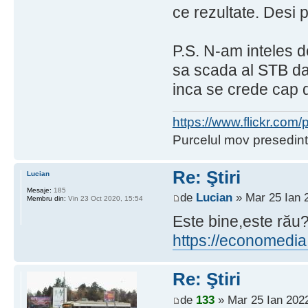
ce rezultate. Desi 
P.S. N-am inteles d
sa scada al STB d
inca se crede cap de
https://www.flickr.co
Purcelul mov presedint
Re: Ştiri
Lucian
Mesaje:
185
de
Lucian
» Mar 25 Ian 
Membru din:
Vin 23 Oct 2020, 15:54
Este bine,este rău
https://economedia.
Re: Ştiri
de
133
» Mar 25 Ian 2022