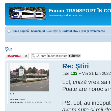
Forum TRANSPORT ÎN C
www.transport-in-comun.ro
Prima pagină
‹
Municipiul Bucureşti şi Judeţul Ilfov
‹
Ştiri şi evenimente
Ştiri
Răspunde
Re: Ştiri
de
133
» Vin 21 Ian 2022
Lol,
critză
vrea sa n
Poate are noroc si v
133
Mesaje:
4861
P.S. Lol, au incepu
Membru din:
Joi 07 Apr 2016, 22:04
avem sute si mii de 