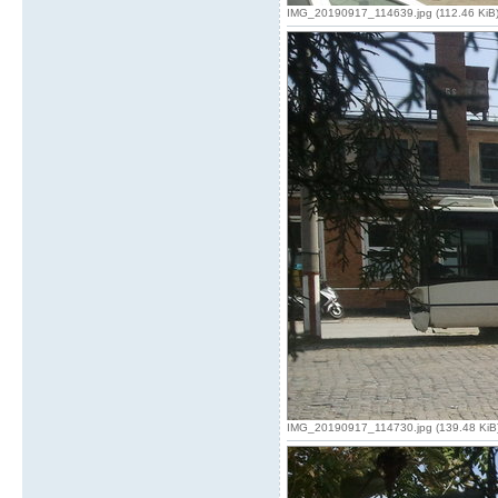
IMG_20190917_114639.jpg (112.46 KiB) V
IMG_20190917_114730.jpg (139.48 KiB) 