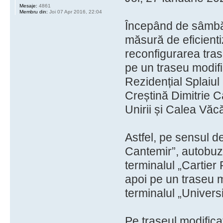
Mesaje:
4861
Membru din:
Joi 07 Apr 2016, 22:04
Începând de sâmbă
măsură de eficientiz
reconfigurarea tras
pe un traseu modifi
Rezidențial Splaiul 
Creștină Dimitrie C
Unirii și Calea Văcă
Astfel, pe sensul d
Cantemir”, autobuze
terminalul „Cartier 
apoi pe un traseu mo
terminalul „Univers
Pe traseul modificat