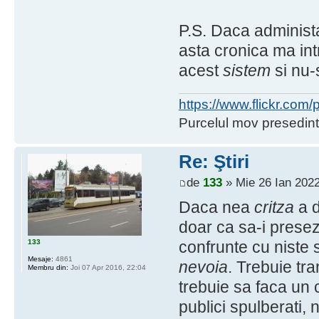
P.S. Daca administa
asta cronica ma int
acest
sistem
si nu-s
https://www.flickr.co
Purcelul mov presedint
Re: Ştiri
de
133
» Mie 26 Ian 2022
Daca nea
critza
a d
doar ca sa-i presez
133
confrunte cu niste 
Mesaje:
4861
nevoia
. Trebuie tr
Membru din:
Joi 07 Apr 2016, 22:04
trebuie sa faca un 
publici spulberati, 