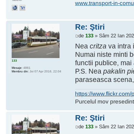
www.transport-in-comu
Re: Ştiri
de
133
» Sâm 22 Ian 202
Nea
critza
va intra 
Numai niste minti 
133
functii publice, ma
Mesaje:
4861
P.S. Nea
pakalin pi
Membru din:
Joi 07 Apr 2016, 22:04
paraseasca scena, 
https://www.flickr.co
Purcelul mov presedint
Re: Ştiri
de
133
» Sâm 22 Ian 202