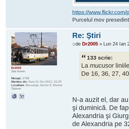
https://www.flickr.co
Purcelul mov presedint
Re: Ştiri
de
Dr2005
» Lun 24 Ian 
133 scrie:
La
mucusor
linii
Dr2005
Site Admin
De 16, 36, 27, 40
Mesaje:
2768
Membru din:
Dum 21 Oct 2012, 22:25
Localitate:
Bucureşti, Sector 6, Drumul
Taberei
N-a auzit el, dar au
şi duminică. De fapt
Alexandria şi Giurgi
de Alexandria pe 32