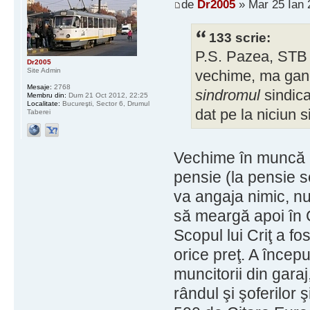
de
Dr2005
» Mar 25 Ian 
133 scrie:
P.S. Pazea, STB r
Dr2005
Site Admin
vechime, ma gand
Mesaje:
2768
sindromul
sindica
Membru din:
Dum 21 Oct 2012, 22:25
Localitate:
Bucureşti, Sector 6, Drumul
dat pe la niciun s
Taberei
Vechime în muncă l
pensie (la pensie s
va angaja nimic, n
să meargă apoi în C
Scopul lui Criţ a f
orice preţ. A începu
muncitorii din garaj
rândul şi şoferilor 