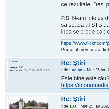
ce rezultate. Desi 
P.S. N-am inteles d
sa scada al STB d
inca se crede cap de
https://www.flickr.co
Purcelul mov presedint
Re: Ştiri
Lucian
Mesaje:
185
de
Lucian
» Mar 25 Ian 
Membru din:
Vin 23 Oct 2020, 15:54
Este bine,este rău
https://economedia.
Re: Ştiri
de
133
» Mar 25 Ian 2022