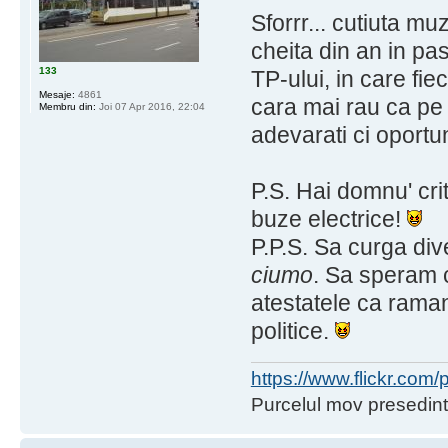
Sforrr... cutiuta mu
cheita din an in pa
133
TP-ului, in care fie
Mesaje:
4861
cara mai rau ca pe po
Membru din:
Joi 07 Apr 2016, 22:04
adevarati ci oportun
P.S. Hai domnu' cri
buze electrice!
P.P.S. Sa curga div
ciumo
. Sa speram c
atestatele ca raman
politice.
https://www.flickr.co
Purcelul mov presedint