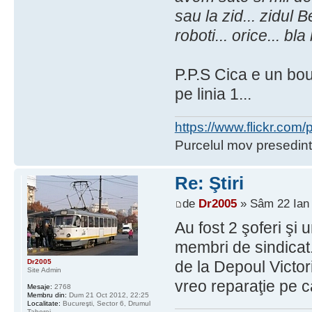
sau la zid... zidul B
roboti... orice... bl
P.P.S Cica e un bou 
pe linia 1...
https://www.flickr.co
Purcelul mov presedint
Re: Ştiri
de
Dr2005
» Sâm 22 Ian 
Au fost 2 şoferi şi
membri de sindicat.
Dr2005
de la Depoul Victor
Site Admin
vreo reparaţie pe c
Mesaje:
2768
Membru din:
Dum 21 Oct 2012, 22:25
Localitate:
Bucureşti, Sector 6, Drumul
Taberei