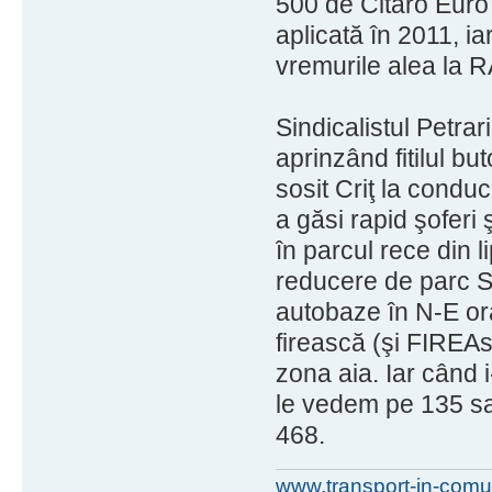
500 de Citaro Euro 
aplicată în 2011, ia
vremurile alea la R
Sindicalistul Petrari
aprinzând fitilul b
sosit Criţ la conduc
a găsi rapid şoferi
în parcul rece din l
reducere de parc S
autobaze în N-E ora
firească (şi FIREA
zona aia. Iar când 
le vedem pe 135 sa
468.
www.transport-in-comu