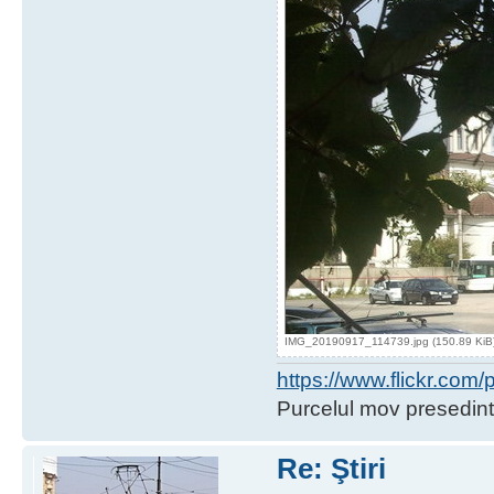
IMG_20190917_114739.jpg (150.89 KiB) 
https://www.flickr.co
Purcelul mov presedint
Re: Ştiri