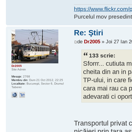
https://www.flickr.co
Purcelul mov presedint
Re: Ştiri
de
Dr2005
» Joi 27 Ian 2
133 scrie:
Sforrr... cutiuta 
Dr2005
Site Admin
cheita din an in 
Mesaje:
2768
TP-ului, in care f
Membru din:
Dum 21 Oct 2012, 22:25
Localitate:
Bucureşti, Sector 6, Drumul
cara mai rau ca pe
Taberei
adevarati ci oport
Transportul privat 
nicăieri prin ţara a