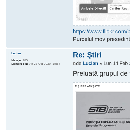
https://www.flickr.co
Purcelul mov presedint
Re: Ştiri
Lucian
Mesaje:
185
de
Lucian
» Lun 14 Feb 
Membru din:
Vin 23 Oct 2020, 15:54
Preluată grupul de 
FIŞIERE ATAŞATE