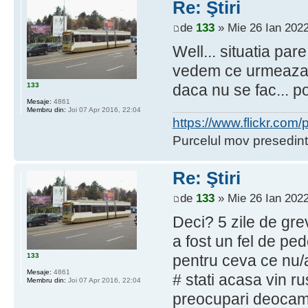
Re: Ştiri
de
133
» Mie 26 Ian 2022
Well... situatia pa
vedem ce urmeaza. 
133
daca nu se fac... p
Mesaje:
4861
Membru din:
Joi 07 Apr 2016, 22:04
https://www.flickr.co
Purcelul mov presedint
Re: Ştiri
de
133
» Mie 26 Ian 2022
Deci? 5 zile de gre
a fost un fel de p
133
pentru ceva ce nu/a
Mesaje:
4861
# stati acasa vin rus
Membru din:
Joi 07 Apr 2016, 22:04
preocupari deoca