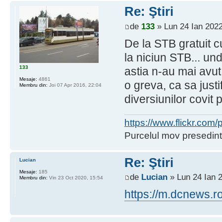
Re: Ştiri
de
133
» Lun 24 Ian 2022
De la STB gratuit 
la niciun STB... u
133
astia n-au mai avut 
Mesaje:
4861
o greva, ca sa just
Membru din:
Joi 07 Apr 2016, 22:04
diversiunilor covit
https://www.flickr.co
Purcelul mov presedint
Re: Ştiri
Lucian
Mesaje:
185
de
Lucian
» Lun 24 Ian 
Membru din:
Vin 23 Oct 2020, 15:54
https://m.dcnews.r