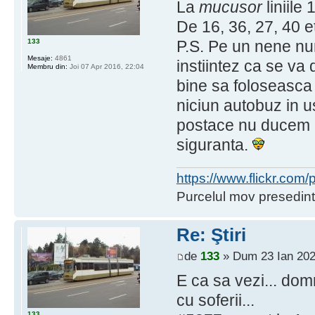
La
mucusor
liniile
De 16, 36, 27, 40 e
133
P.S. Pe un nene n
Mesaje:
4861
instiintez ca se v
Membru din:
Joi 07 Apr 2016, 22:04
bine sa foloseasca 
niciun autobuz in us
postace nu ducem li
siguranta.
https://www.flickr.co
Purcelul mov presedint
Re: Ştiri
de
133
» Dum 23 Ian 202
E ca sa vezi... do
cu soferii...
133