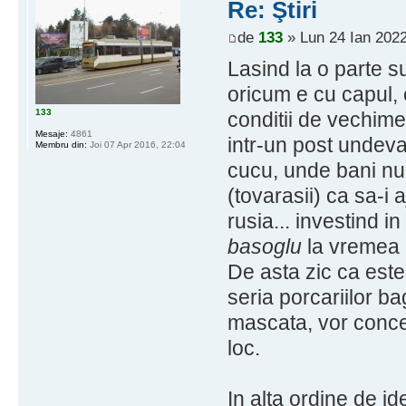
Re: Ştiri
de
133
» Lun 24 Ian 2022
Lasind la o parte s
oricum e cu capul,
133
conditii de vechime
Mesaje:
4861
intr-un post undeva
Membru din:
Joi 07 Apr 2016, 22:04
cucu, unde bani nu
(tovarasii) ca sa-i 
rusia... investind 
basoglu
la vremea l
De asta zic ca est
seria porcariilor ba
mascata, vor conce
loc.
In alta ordine de i