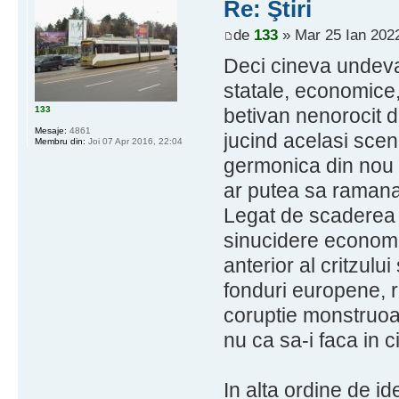
Re: Ştiri
de
133
» Mar 25 Ian 2022
Deci cineva undeva
statale, economice, 
133
betivan nenorocit 
Mesaje:
4861
jucind acelasi scen
Membru din:
Joi 07 Apr 2016, 22:04
germonica din nou 
ar putea sa raman
Legat de scaderea 
sinucidere economi
anterior al critzulu
fonduri europene, r
coruptie monstruoas
nu ca sa-i faca in c
In alta ordine de id