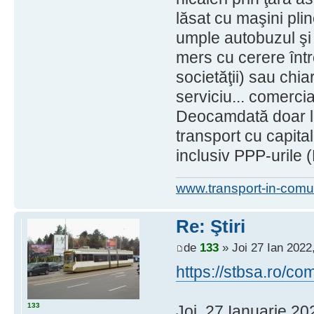
lăsat cu maşini pli
umple autobuzul şi 
mers cu cerere între
societăţii) sau chi
serviciu... comercia
Deocamdată doar l
transport cu capital
inclusiv PPP-urile (
www.transport-in-comu
Re: Ştiri
de
133
» Joi 27 Ian 2022
https://stbsa.ro/
133
Joi, 27 Ianuarie 20