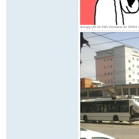
doit.jpg (26.44 KiB) Vizualizat de 39563 o