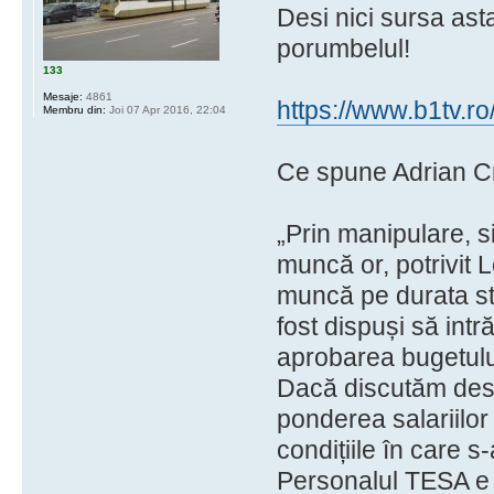
Desi nici sursa ast
porumbelul!
133
Mesaje:
4861
https://www.b1tv.ro
Membru din:
Joi 07 Apr 2016, 22:04
Ce spune Adrian Cri
„Prin manipulare, s
muncă or, potrivit L
muncă pe durata stă
fost dispuși să int
aprobarea bugetulu
Dacă discutăm desp
ponderea salariilo
condițiile în care s
Personalul TESA e