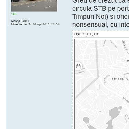
Greu de crezut ca e
circula STB pe port
133
Timpuri Noi) si oric
Mesaje:
4861
nonsensual, cu int
Membru din:
Joi 07 Apr 2016, 22:04
FIŞIERE ATAŞATE