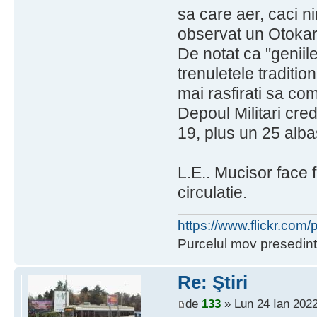
sa care aer, caci n
observat un Otokar
De notat ca "geniil
trenuletele traditio
mai rasfirati sa co
Depoul Militari cred
19, plus un 25 alba
L.E.. Mucisor face 
circulatie.
https://www.flickr.co
Purcelul mov presedint
Re: Ştiri
de
133
» Lun 24 Ian 2022