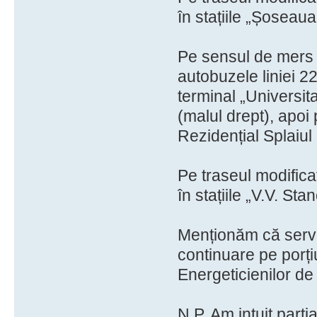
în stațiile „Șoseaua
Pe sensul de mers s
autobuzele liniei 2
terminal „Universita
(malul drept), apoi
Rezidențial Splaiul 
Pe traseul modificat
în stațiile „V.V. Sta
Menționăm că servic
continuare pe porți
Energeticienilor de 
N.P. Am intuit part