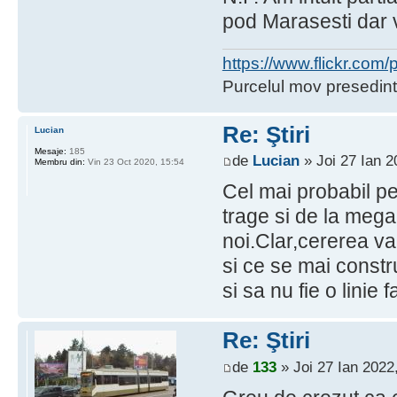
pod Marasesti dar v
https://www.flickr.co
Purcelul mov presedint
Re: Ştiri
Lucian
Mesaje:
185
de
Lucian
» Joi 27 Ian 2
Membru din:
Vin 23 Oct 2020, 15:54
Cel mai probabil pe
trage si de la mega 
noi.Clar,cererea va 
si ce se mai constru
si sa nu fie o linie 
Re: Ştiri
de
133
» Joi 27 Ian 2022