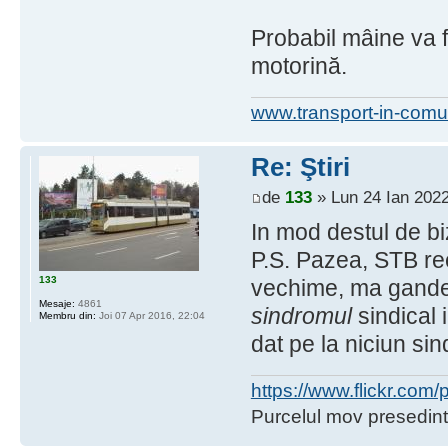
Probabil mâine va fi
motorină.
www.transport-in-comu
Re: Ştiri
de
133
» Lun 24 Ian 2022
In mod destul de bi
P.S. Pazea, STB rec
133
vechime, ma gandea
Mesaje:
4861
sindromul
sindical 
Membru din:
Joi 07 Apr 2016, 22:04
dat pe la niciun sin
https://www.flickr.co
Purcelul mov presedint