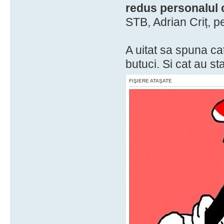
redus personalul 
STB, Adrian Criț, p
A uitat sa spuna cat
butuci. Si cat au st
FIŞIERE ATAŞATE