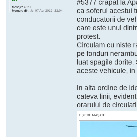
#5377 crapat la Apa
Mesaje:
4861
ca soferul acestui t
Membru din:
Joi 07 Apr 2016, 22:04
conducatorii de ve
care este unul din
protest.
Circulam cu niste r
pe fonduri nerambu
luat spagile dorite.
aceste vehicule, in 
In alta ordine de id
cateva linii, evide
orarului de circulati
FIŞIERE ATAŞATE