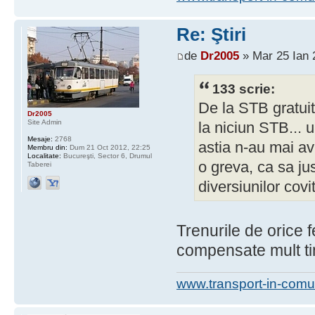
Re: Ştiri
de
Dr2005
» Mar 25 Ian 
133 scrie:
De la STB gratui
Dr2005
Site Admin
la niciun STB...
Mesaje:
2768
astia n-au mai avu
Membru din:
Dum 21 Oct 2012, 22:25
Localitate:
Bucureşti, Sector 6, Drumul
o greva, ca sa ju
Taberei
diversiunilor covi
Trenurile de orice 
compensate mult t
www.transport-in-comu