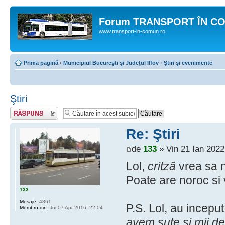
Forum TRANSPORT ÎN C
www.transport-in-comun.ro
Prima pagină
‹
Municipiul Bucureşti şi Judeţul Ilfov
‹
Ştiri şi evenimente
Ştiri
Răspunde
Re: Ştiri
de
133
» Vin 21 Ian 2022
Lol,
critză
vrea sa n
Poate are noroc si v
133
Mesaje:
4861
P.S. Lol, au incepu
Membru din:
Joi 07 Apr 2016, 22:04
avem sute si mii de 