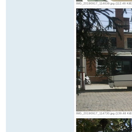
IMG_20190917_114639.jpg (112.46 KiB) V
IMG_20190917_114730.jpg (139.48 KiB) 