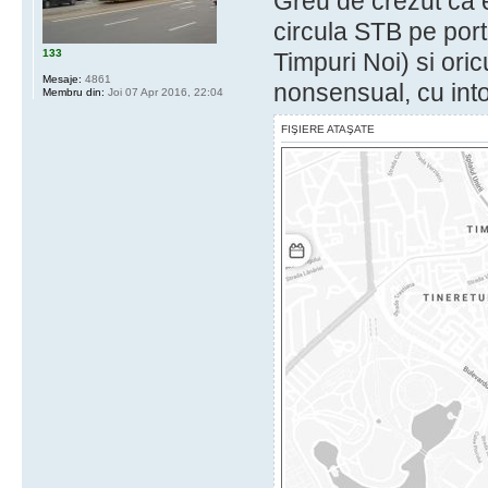
Greu de crezut ca e
circula STB pe port
133
Timpuri Noi) si oric
Mesaje:
4861
nonsensual, cu int
Membru din:
Joi 07 Apr 2016, 22:04
FIŞIERE ATAŞATE