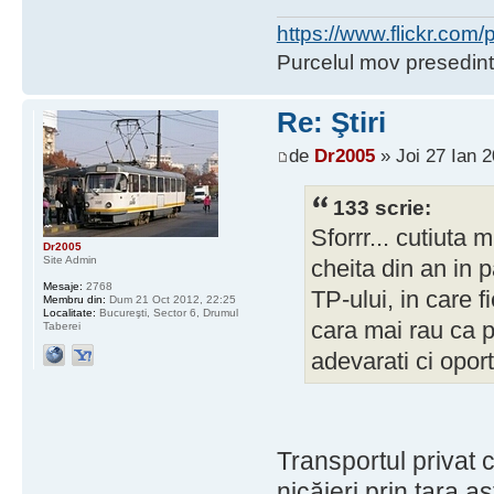
https://www.flickr.co
Purcelul mov presedint
Re: Ştiri
de
Dr2005
» Joi 27 Ian 2
133 scrie:
Sforrr... cutiuta 
Dr2005
Site Admin
cheita din an in 
Mesaje:
2768
TP-ului, in care f
Membru din:
Dum 21 Oct 2012, 22:25
Localitate:
Bucureşti, Sector 6, Drumul
cara mai rau ca pe
Taberei
adevarati ci oport
Transportul privat 
nicăieri prin ţara a