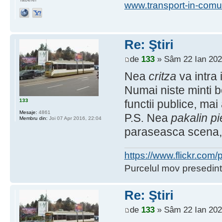
www.transport-in-comu
Re: Ştiri
de
133
» Sâm 22 Ian 202
Nea
critza
va intra 
Numai niste minti 
133
functii publice, ma
Mesaje:
4861
P.S. Nea
pakalin pi
Membru din:
Joi 07 Apr 2016, 22:04
paraseasca scena, 
https://www.flickr.co
Purcelul mov presedint
Re: Ştiri
de
133
» Sâm 22 Ian 202