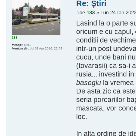
Re: Ştiri
de
133
» Lun 24 Ian 2022
Lasind la o parte s
oricum e cu capul,
133
conditii de vechime
Mesaje:
4861
intr-un post undeva
Membru din:
Joi 07 Apr 2016, 22:04
cucu, unde bani nu
(tovarasii) ca sa-i 
rusia... investind 
basoglu
la vremea l
De asta zic ca est
seria porcariilor ba
mascata, vor conce
loc.
In alta ordine de i