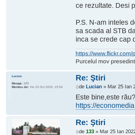
ce rezultate. Desi 
P.S. N-am inteles d
sa scada al STB d
inca se crede cap de
https://www.flickr.co
Purcelul mov presedint
Re: Ştiri
Lucian
Mesaje:
185
de
Lucian
» Mar 25 Ian 
Membru din:
Vin 23 Oct 2020, 15:54
Este bine,este rău
https://economedia.
Re: Ştiri
de
133
» Mar 25 Ian 2022