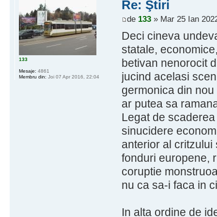
Re: Ştiri
de
133
» Mar 25 Ian 2022
Deci cineva undeva
statale, economice, 
133
betivan nenorocit 
Mesaje:
4861
jucind acelasi scen
Membru din:
Joi 07 Apr 2016, 22:04
germonica din nou 
ar putea sa raman
Legat de scaderea 
sinucidere economi
anterior al critzulu
fonduri europene, r
coruptie monstruoas
nu ca sa-i faca in c
In alta ordine de id