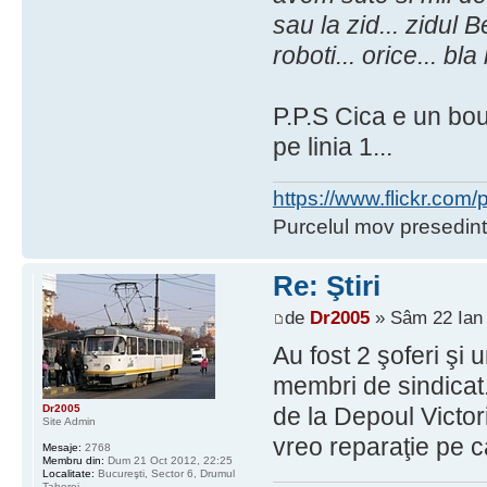
sau la zid... zidul B
roboti... orice... bl
P.P.S Cica e un bou 
pe linia 1...
https://www.flickr.co
Purcelul mov presedint
Re: Ştiri
de
Dr2005
» Sâm 22 Ian 
Au fost 2 şoferi şi
membri de sindicat.
Dr2005
de la Depoul Victor
Site Admin
vreo reparaţie pe c
Mesaje:
2768
Membru din:
Dum 21 Oct 2012, 22:25
Localitate:
Bucureşti, Sector 6, Drumul
Taberei