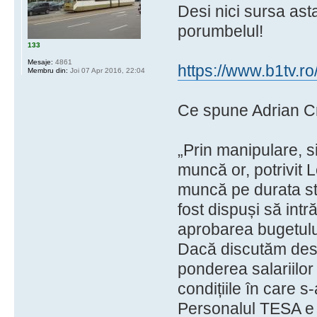
Desi nici sursa ast
porumbelul!
133
Mesaje:
4861
https://www.b1tv.ro
Membru din:
Joi 07 Apr 2016, 22:04
Ce spune Adrian Cri
„Prin manipulare, s
muncă or, potrivit L
muncă pe durata stă
fost dispuși să int
aprobarea bugetulu
Dacă discutăm desp
ponderea salariilo
condițiile în care s
Personalul TESA e