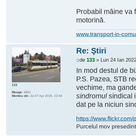
Probabil mâine va fi
motorină.
www.transport-in-comu
Re: Ştiri
de
133
» Lun 24 Ian 2022
In mod destul de bi
P.S. Pazea, STB rec
133
vechime, ma gandea
Mesaje:
4861
sindromul
sindical 
Membru din:
Joi 07 Apr 2016, 22:04
dat pe la niciun sin
https://www.flickr.co
Purcelul mov presedint