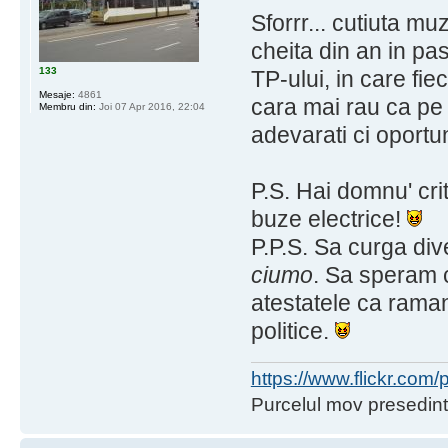
Sforrr... cutiuta mu
cheita din an in pa
133
TP-ului, in care fie
Mesaje:
4861
cara mai rau ca pe po
Membru din:
Joi 07 Apr 2016, 22:04
adevarati ci oportun
P.S. Hai domnu' cri
buze electrice!
P.P.S. Sa curga div
ciumo
. Sa speram c
atestatele ca raman
politice.
https://www.flickr.co
Purcelul mov presedint