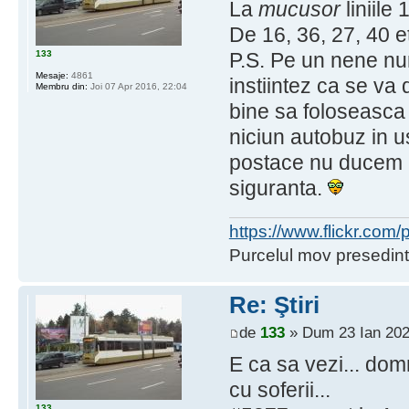
La
mucusor
liniile
De 16, 36, 27, 40 e
133
P.S. Pe un nene n
Mesaje:
4861
instiintez ca se v
Membru din:
Joi 07 Apr 2016, 22:04
bine sa foloseasca 
niciun autobuz in us
postace nu ducem li
siguranta.
https://www.flickr.co
Purcelul mov presedint
Re: Ştiri
de
133
» Dum 23 Ian 202
E ca sa vezi... do
cu soferii...
133