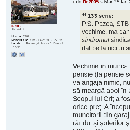
de
Dr2005
» Mar 25 Ian 
133 scrie:
P.S. Pazea, STB r
Dr2005
Site Admin
vechime, ma gand
Mesaje:
2768
sindromul
sindica
Membru din:
Dum 21 Oct 2012, 22:25
Localitate:
Bucureşti, Sector 6, Drumul
dat pe la niciun s
Taberei
Vechime în muncă l
pensie (la pensie s
va angaja nimic, n
să meargă apoi în C
Scopul lui Criţ a f
orice preţ. A începu
muncitorii din garaj
rândul şi şoferilor 