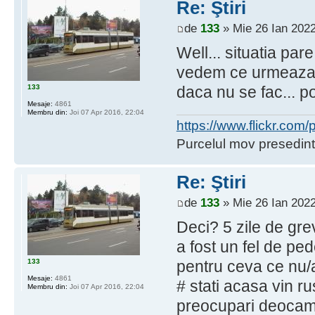
Re: Ştiri
de
133
» Mie 26 Ian 2022
Well... situatia pa
vedem ce urmeaza. 
133
daca nu se fac... p
Mesaje:
4861
Membru din:
Joi 07 Apr 2016, 22:04
https://www.flickr.co
Purcelul mov presedint
Re: Ştiri
de
133
» Mie 26 Ian 2022
Deci? 5 zile de gre
a fost un fel de p
133
pentru ceva ce nu/a
Mesaje:
4861
# stati acasa vin rus
Membru din:
Joi 07 Apr 2016, 22:04
preocupari deoca