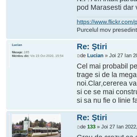
pod Marasesti dar v
https://www.flickr.co
Purcelul mov presedint
Re: Ştiri
Lucian
Mesaje:
185
de
Lucian
» Joi 27 Ian 2
Membru din:
Vin 23 Oct 2020, 15:54
Cel mai probabil pe
trage si de la mega 
noi.Clar,cererea va 
si ce se mai constru
si sa nu fie o linie 
Re: Ştiri
de
133
» Joi 27 Ian 2022