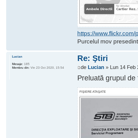
https://www.flickr.co
Purcelul mov presedint
Re: Ştiri
Lucian
Mesaje:
185
de
Lucian
» Lun 14 Feb 
Membru din:
Vin 23 Oct 2020, 15:54
Preluată grupul de 
FIŞIERE ATAŞATE