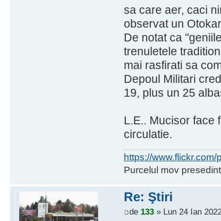
sa care aer, caci n
observat un Otokar
De notat ca "geniil
trenuletele traditio
mai rasfirati sa co
Depoul Militari cred
19, plus un 25 alba
L.E.. Mucisor face 
circulatie.
https://www.flickr.co
Purcelul mov presedint
Re: Ştiri
de
133
» Lun 24 Ian 2022