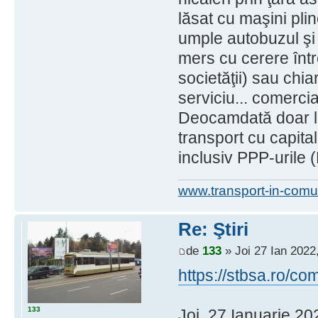
lăsat cu maşini pli
umple autobuzul şi 
mers cu cerere între
societăţii) sau chi
serviciu... comercia
Deocamdată doar l
transport cu capital
inclusiv PPP-urile (
www.transport-in-comu
Re: Ştiri
de
133
» Joi 27 Ian 2022
https://stbsa.ro/
133
Joi, 27 Ianuarie 20