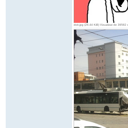
doit.jpg (26.44 KiB) Vizualizat de 39582 o