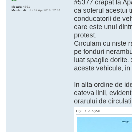
#5377 crapat la Apa
Mesaje:
4861
ca soferul acestui t
Membru din:
Joi 07 Apr 2016, 22:04
conducatorii de ve
care este unul din
protest.
Circulam cu niste r
pe fonduri nerambu
luat spagile dorite.
aceste vehicule, in 
In alta ordine de id
cateva linii, evide
orarului de circulati
FIŞIERE ATAŞATE