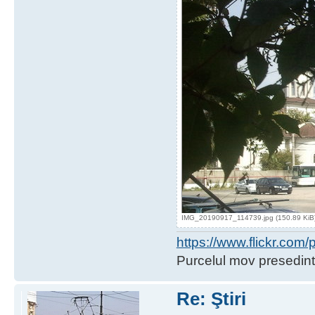
IMG_20190917_114739.jpg (150.89 KiB) 
https://www.flickr.co
Purcelul mov presedint
Re: Ştiri