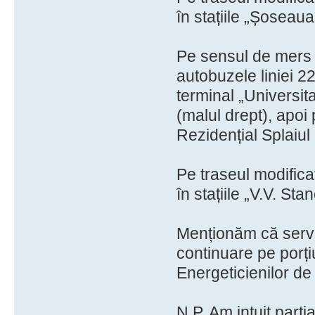
în stațiile „Șoseaua
Pe sensul de mers s
autobuzele liniei 2
terminal „Universita
(malul drept), apoi
Rezidențial Splaiul 
Pe traseul modificat
în stațiile „V.V. Sta
Menționăm că servic
continuare pe porți
Energeticienilor de 
N.P. Am intuit part