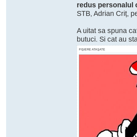
redus personalul 
STB, Adrian Criț, p
A uitat sa spuna cat
butuci. Si cat au st
FIŞIERE ATAŞATE