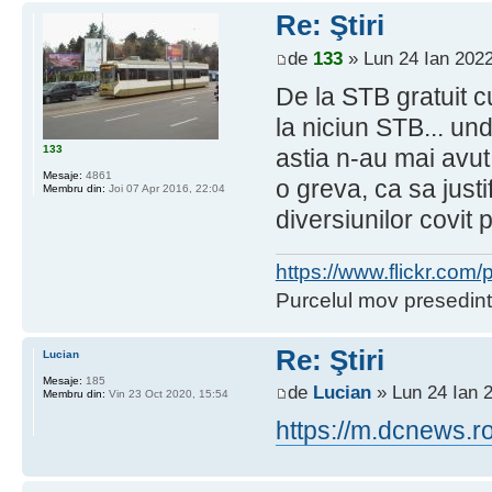
Re: Ştiri
de
133
» Lun 24 Ian 2022
De la STB gratuit 
la niciun STB... u
133
astia n-au mai avut 
Mesaje:
4861
o greva, ca sa just
Membru din:
Joi 07 Apr 2016, 22:04
diversiunilor covit
https://www.flickr.co
Purcelul mov presedint
Re: Ştiri
Lucian
Mesaje:
185
de
Lucian
» Lun 24 Ian 
Membru din:
Vin 23 Oct 2020, 15:54
https://m.dcnews.r