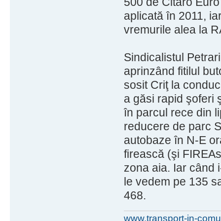
500 de Citaro Euro 
aplicată în 2011, ia
vremurile alea la R
Sindicalistul Petrari
aprinzând fitilul b
sosit Criţ la conduc
a găsi rapid şoferi
în parcul rece din l
reducere de parc S
autobaze în N-E ora
firească (şi FIREA
zona aia. Iar când 
le vedem pe 135 sa
468.
www.transport-in-comu