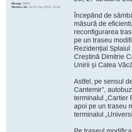
Mesaje:
4861
Membru din:
Joi 07 Apr 2016, 22:04
Începând de sâmbă
măsură de eficientiz
reconfigurarea tras
pe un traseu modifi
Rezidențial Splaiul 
Creștină Dimitrie C
Unirii și Calea Văcă
Astfel, pe sensul d
Cantemir”, autobuze
terminalul „Cartier 
apoi pe un traseu mo
terminalul „Univers
Pe traseul modificat