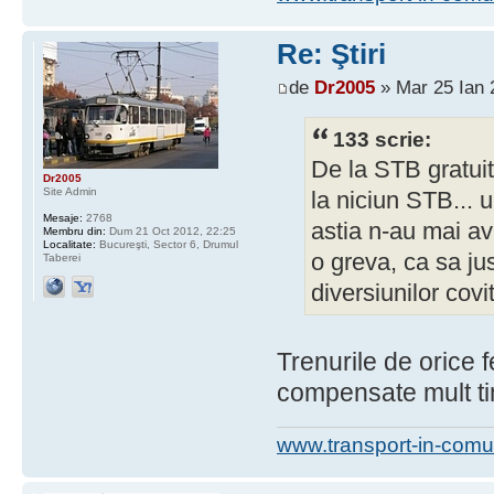
Re: Ştiri
de
Dr2005
» Mar 25 Ian 
133 scrie:
De la STB gratui
Dr2005
Site Admin
la niciun STB...
Mesaje:
2768
astia n-au mai avu
Membru din:
Dum 21 Oct 2012, 22:25
Localitate:
Bucureşti, Sector 6, Drumul
o greva, ca sa ju
Taberei
diversiunilor covi
Trenurile de orice 
compensate mult t
www.transport-in-comu