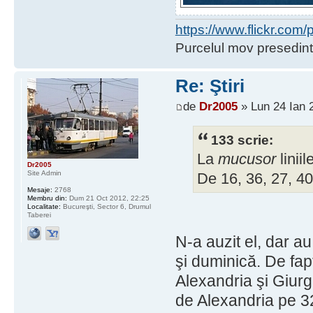
https://www.flickr.co
Purcelul mov presedint
Re: Ştiri
de
Dr2005
» Lun 24 Ian 
133 scrie:
La
mucusor
linii
Dr2005
Site Admin
De 16, 36, 27, 40
Mesaje:
2768
Membru din:
Dum 21 Oct 2012, 22:25
Localitate:
Bucureşti, Sector 6, Drumul
Taberei
N-a auzit el, dar au
şi duminică. De fapt
Alexandria şi Giurgi
de Alexandria pe 32