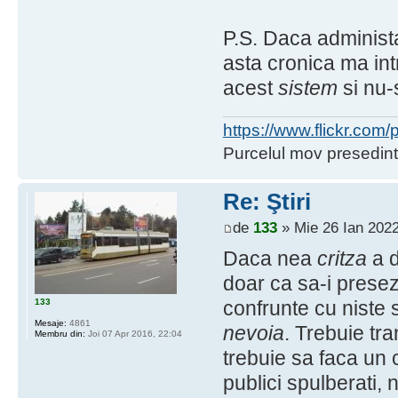
P.S. Daca administa
asta cronica ma int
acest
sistem
si nu-s
https://www.flickr.co
Purcelul mov presedint
Re: Ştiri
de
133
» Mie 26 Ian 2022
Daca nea
critza
a d
doar ca sa-i presez
133
confrunte cu niste 
Mesaje:
4861
nevoia
. Trebuie tr
Membru din:
Joi 07 Apr 2016, 22:04
trebuie sa faca un 
publici spulberati, 