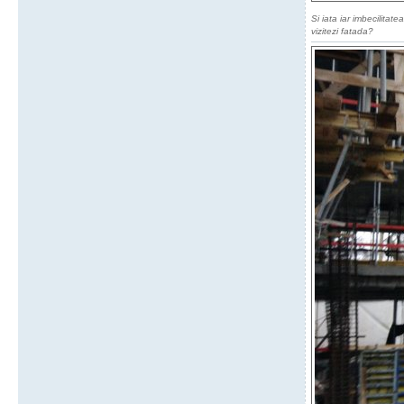
Si iata iar imbecilita
vizitezi fatada?