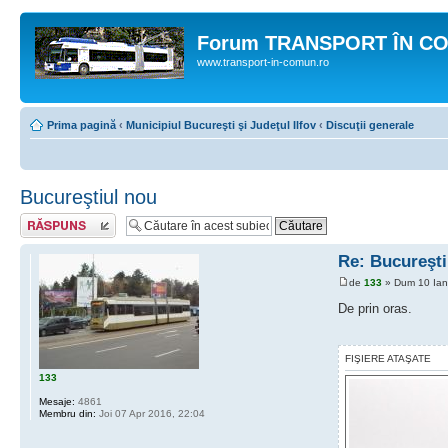
Forum TRANSPORT ÎN C
www.transport-in-comun.ro
Prima pagină
‹
Municipiul Bucureşti şi Judeţul Ilfov
‹
Discuţii generale
Bucureştiul nou
Răspunde
Re: Bucureşti
de
133
» Dum 10 Ian
De prin oras.
FIŞIERE ATAŞATE
133
Mesaje:
4861
Membru din:
Joi 07 Apr 2016, 22:04