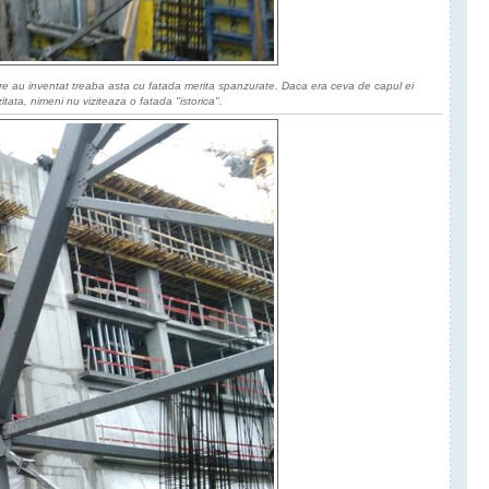
re au inventat treaba asta cu fatada merita spanzurate. Daca era ceva de capul ei
itata, nimeni nu viziteaza o fatada "istorica".