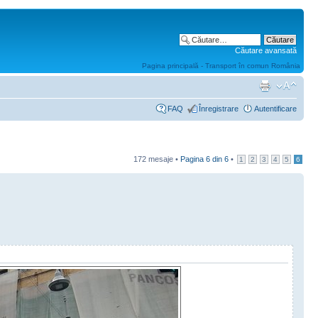
Căutare avansată
Pagina principală - Transport în comun România
FAQ
Înregistrare
Autentificare
172 mesaje •
Pagina
6
din
6
•
1
2
3
4
5
6