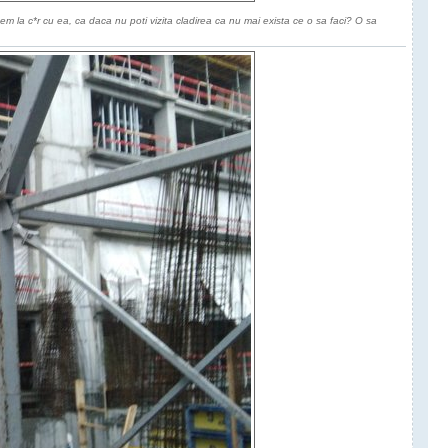
em la c*r cu ea, ca daca nu poti vizita cladirea ca nu mai exista ce o sa faci? O sa