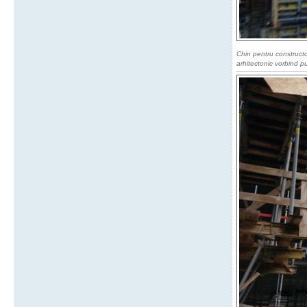
Chin pentru construct
arhitectonic vorbind pu