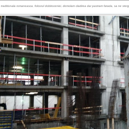
tea traditionala romaneasca, folcorul dobitoceniei, demolam cladirea dar pastram fatada, sa ne sterg