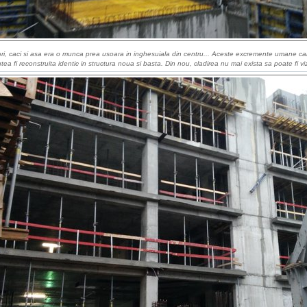
ori, caci si asa era o munca prea usoara in inghesuiala din centru... Aceste excremente umane ca
tea fi reconstruita identic in structura noua si basta. Din nou, cladirea nu mai exista sa poate fi viz