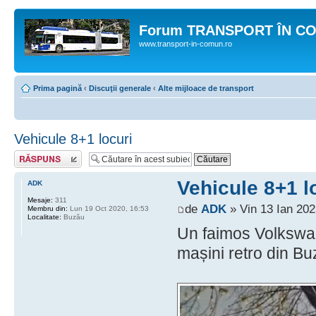
Forum TRANSPORT ÎN C
www.transport-in-comun.ro
Prima pagină
‹
Discuţii generale
‹
Alte mijloace de transport
Vehicule 8+1 locuri
Răspunde
Vehicule 8+1 l
ADK
Mesaje:
311
de
ADK
» Vin 13 Ian 202
Membru din:
Lun 19 Oct 2020, 16:53
Localitate:
Buzău
Un faimos Volkswag
mașini retro din Bu