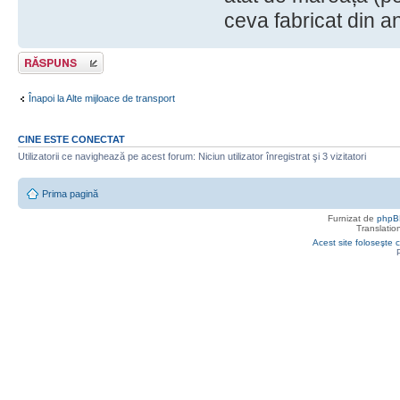
ceva fabricat din a
Răspunde
Înapoi la Alte mijloace de transport
CINE ESTE CONECTAT
Utilizatorii ce navighează pe acest forum: Niciun utilizator înregistrat şi 3 vizitatori
Prima pagină
Furnizat de
phpB
Translatio
Acest site foloseşte c