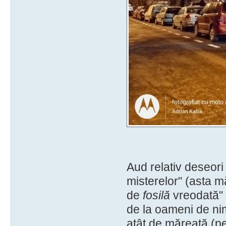
Aud relativ deseori
misterelor" (asta mă
de
fosilă
vreodată" -
de la oameni de nimi
atât de măreață (p