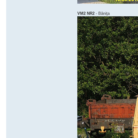
VM2 NR2
- Băniţa