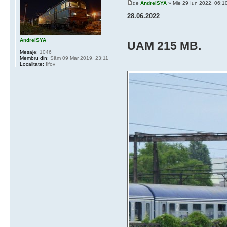
de
AndreiSYA
» Mie 29 Iun 2022, 06:1
28.06.2022
AndreiSYA
UAM 215 MB.
Mesaje:
1046
Membru din:
Sâm 09 Mar 2019, 23:11
Localitate:
Ilfov