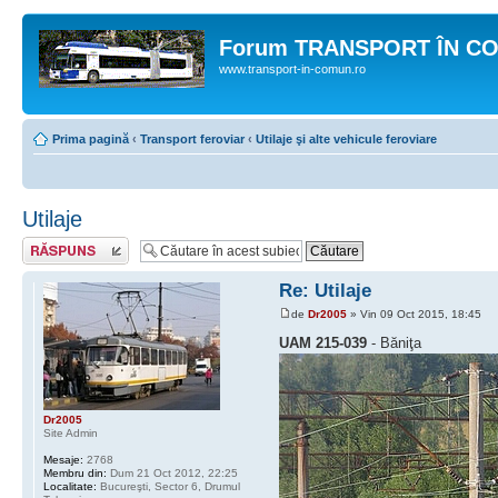
Forum TRANSPORT ÎN C
www.transport-in-comun.ro
Prima pagină
‹
Transport feroviar
‹
Utilaje şi alte vehicule feroviare
Utilaje
Răspunde
Re: Utilaje
de
Dr2005
» Vin 09 Oct 2015, 18:45
UAM 215-039
- Băniţa
Dr2005
Site Admin
Mesaje:
2768
Membru din:
Dum 21 Oct 2012, 22:25
Localitate:
Bucureşti, Sector 6, Drumul