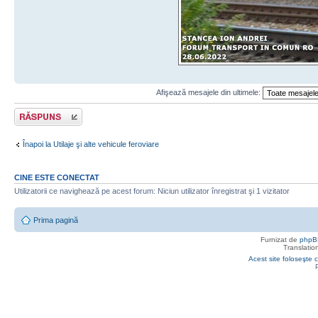
Afişează mesajele din ultimele:
Răspunde
Înapoi la Utilaje şi alte vehicule feroviare
CINE ESTE CONECTAT
Utilizatorii ce navighează pe acest forum: Niciun utilizator înregistrat şi 1 vizitator
Prima pagină
Furnizat de
phpB
Translatio
Acest site foloseşte c