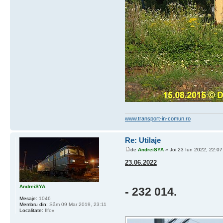
www.transport-in-comun.ro
Re: Utilaje
de
AndreiSYA
» Joi 23 Iun 2022, 22:07
23.06.2022
AndreiSYA
- 232 014.
Mesaje:
1046
Membru din:
Sâm 09 Mar 2019, 23:11
Localitate:
Ilfov