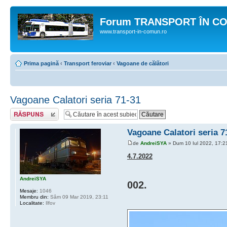
Forum TRANSPORT ÎN C
www.transport-in-comun.ro
Prima pagină
‹
Transport feroviar
‹
Vagoane de călători
Vagoane Calatori seria 71-31
Răspunde
Vagoane Calatori seria 7
de
AndreiSYA
» Dum 10 Iul 2022, 17:2
4.7.2022
AndreiSYA
002.
Mesaje:
1046
Membru din:
Sâm 09 Mar 2019, 23:11
Localitate:
Ilfov