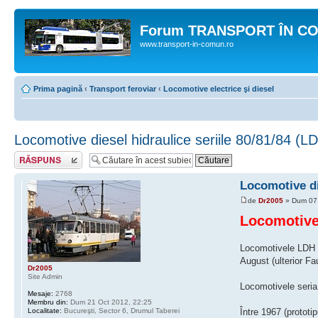
Forum TRANSPORT ÎN C
www.transport-in-comun.ro
Prima pagină
‹
Transport feroviar
‹
Locomotive electrice şi diesel
Locomotive diesel hidraulice seriile 80/81/84 (L
Răspunde
Locomotive di
de
Dr2005
» Dum 07 
Locomotive 
Locomotivele LDH 12
August (ulterior Fa
Dr2005
Site Admin
Locomotivele seria 
Mesaje:
2768
Membru din:
Dum 21 Oct 2012, 22:25
Localitate:
Bucureşti, Sector 6, Drumul Taberei
Între 1967 (prototi