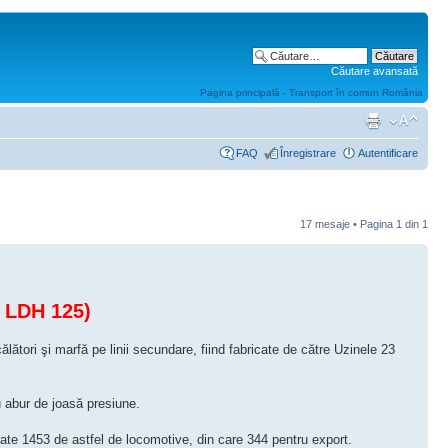
Căutare avansată
Pagina principală - Transport în comun România
FAQ
Înregistrare
Autentificare
17 mesaje • Pagina
1
din
1
- LDH 125)
ători şi marfă pe linii secundare, fiind fabricate de către Uzinele 23
u abur de joasă presiune.
ivrate 1453 de astfel de locomotive, din care 344 pentru export.