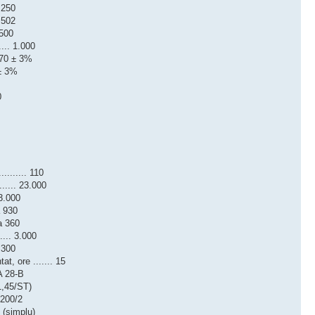
4.250
2.502
2.500
..... 1.000
.. 70 ± 3%
5 ± 3%
0
0
2
5
........ 110
...... 23.000
. 3.000
ca 930
cca 360
..... 3.000
. 300
t, ore ....... 15
LDA 28-B
4–1,45/ST)
 1200/2
 K (simplu)