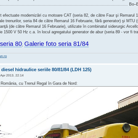
.................................................................................................... Bo
st efectuate modernizări cu motoare CAT (seria 82, de către Faur şi Remarul 1
 ale trenurilor, seria 84 de către Remarul 16 Februarie, fără generator) şi MTU (
nţă (de către Remarul 16 Februarie), utilizate în combinatul siderurgic Arcello
de 1500 V 50 Hz c.a. în locul agregatului generator de abur (seria 89 - vor fi tr
 seria 80
Galerie foto seria 81/84
;
un.ro
diesel hidraulice seriile 80/81/84 (LDH 125)
Apr 2013, 22:14
România, cu Trenul Regal în Gara de Nord: