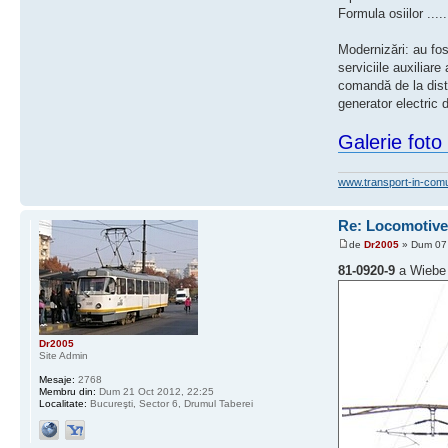
Formula osiilor .........
Modernizări: au fo
serviciile auxiliare
comandă de la dista
generator electric 
Galerie foto
www.transport-in-com
Re: Locomotive 
de
Dr2005
» Dum 07 
81-0920-9
a Wiebe 
Dr2005
Site Admin
Mesaje:
2768
Membru din:
Dum 21 Oct 2012, 22:25
Localitate:
Bucureşti, Sector 6, Drumul Taberei