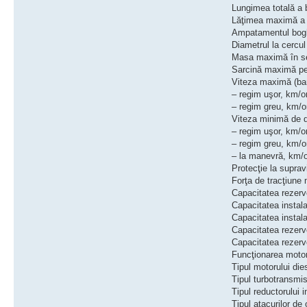
Lungimea totală a boghi
Lăţimea maximă a boghiu
Ampatamentul boghiului,
Diametrul la cercul de
Masa maximă în servici
Sarcină maximă pe osie,
Viteza maximă (ba
– regim uşor, km/oră ....
– regim greu, km/oră ....
Viteza minimă de d
– regim uşor, km/oră ....
– regim greu, km/oră ....
– la manevră, km/oră ....
Protecţie la supravi
Forţa de tracţiune m
Capacitatea rezervorulu
Capacitatea instalaţiei 
Capacitatea instalaţiei
Capacitatea rezervorul
Capacitatea rezervorului
Funcţionarea motoru
Tipul motorului diesel 
Tipul turbotransmisiei
Tipul reductorului inve
Tipul atacurilor de os