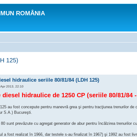
OMUN ROMÂNIA
DH 125)
esel hidraulice seriile 80/81/84 (LDH 125)
Apr 2013, 22:10
diesel hidraulice de 1250 CP (seriile 80/81/84 
5 au fost concepute pentru manevră grea şi pentru tracţiunea trenurilor de căl
ur S.A.) Bucureşti.
80 sunt prevăzute cu agregat generator de abur pentru încălzirea trenurilor c
pul a fost realizat în 1966, dar testele s-au finalizat în 1967) şi 1992 au fost l