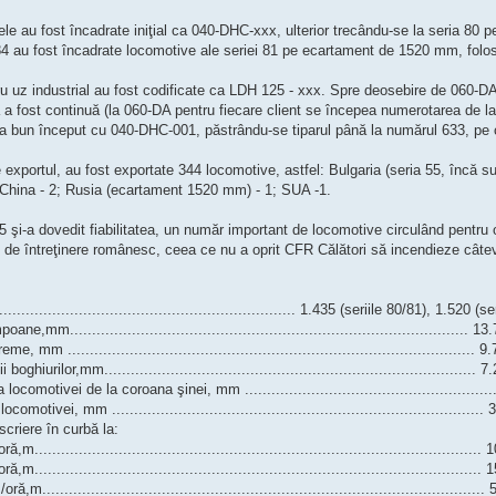
e au fost încadrate iniţial ca 040-DHC-xxx, ulterior trecându-se la seria 80 pe
 84 au fost încadrate locomotive ale seriei 81 pe ecartament de 1520 mm, folos
u uz industrial au fost codificate ca LDH 125 - xxx. Spre deosebire de 060-DA
 a fost continuă (la 060-DA pentru fiecare client se începea numerotarea de 
la bun început cu 040-DHC-001, păstrându-se tiparul până la numărul 633, pe câ
 exportul, au fost exportate 344 locomotive, astfel: Bulgaria (seria 55, încă
; China - 2; Rusia (ecartament 1520 mm) - 1; SUA -1.
 şi-a dovedit fiabilitatea, un număr important de locomotive circulând pentru 
 de întreţinere românesc, ceea ce nu a oprit CFR Călători să incendieze câteva 
.............................................................. 1.435 (seriile 80/81), 1.520 (s
,mm.......................................................................................... 13
, mm ............................................................................................ 9
oghiurilor,mm.................................................................................... 
comotivei de la coroana şinei, mm ........................................................
tivei, mm ....................................................................................
criere în curbă la:
.................................................................................................... 
.................................................................................................... 
....................................................................................................