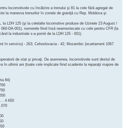
ntru locomotivele cu încălzire a trenului şi 81 la cele fără agregat de
ite la manevra trenurilor în zonele de graniţă cu Rep. Moldova şi
, la LDH 125 (şi la celelalte locomotive produse de Uzinele 23 August /
la 060-DA-001), numerele fiind însă neamestecate cu cele pentru CFR (la
nd la industriale s-a pornit de la LDH 125 - 001).
 sunt în serviciu) - 263; Cehoslovacia - 42; Mozambic (ecartament 1067
operatorii de stat şi privaţi. De asemenea, locomotivele sunt destul de
în ultimii ani (toate cele implicate fiind scadente la reparaţii majore de
eria 84)
.700
.700
7.200
.... 4.650
 3.070
100
150
 550