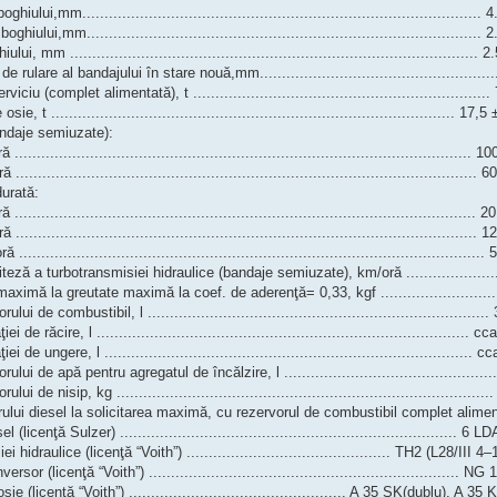
ului,mm.......................................................................................... 
lui,mm......................................................................................... 
 mm ............................................................................................ 
 rulare al bandajului în stare nouă,mm....................................................
u (complet alimentată), t .................................................................
 t ........................................................................................... 17,
ndaje semiuzate):
................................................................................................... 10
.................................................................................................... 6
urată:
.................................................................................................... 20
.................................................................................................... 1
..................................................................................................... 
teză a turbotransmisiei hidraulice (bandaje semiuzate), km/oră ......................
aximă la greutate maximă la coef. de aderenţă= 0,33, kgf ..........................
i de combustibil, l ............................................................................
de răcire, l .................................................................................... c
 de ungere, l ................................................................................... 
ui de apă pentru agregatul de încălzire, l ...............................................
 de nisip, kg ....................................................................................
lui diesel la solicitarea maximă, cu rezervorul de combustibil complet alimenta
(licenţă Sulzer) ............................................................................ 6 
 hidraulice (licenţă “Voith”) .............................................. TH2 (L28/III 
rsor (licenţă “Voith”) ...................................................................... NG
ie (licenţă “Voith”) ................................................. A 35 SK(dublu), A 35