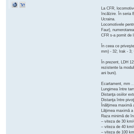
La CFR, locomotivel
încălzire. În seria
Ucraina.
Locomotivele pentr
Faur), numerotarea
CFR s-a pornit de 
În ceea ce priveşte
mm) - 32; Irak - 3
În prezent, LDH 125
rezistente la modul
ani buni).
Ecartament, mm .......
Lungimea între tampoane
Distanţa osiilor extreme
Distanţa între pivoţii b
Înălţimea maximă a lo
Lăţimea maximă a locomo
Raza minimă de îns
– viteza de 30 km/oră,m.
– viteza de 40 km/oră,m.
– viteza de 100 km/oră,m