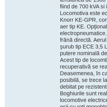
fiind de 700 kVA si
Locomotiva este ec
Knorr KE-GPR, coma
aer tip KE. Opţional
electropneumatice.
frână directă. Aer
şurub tip ECE 3,5 L
putere nominală d
Acest tip de locomt
recuperativă se rea
Deasemenea, în caz
posibilă, se trece l
debitat pe rezistent
Boghiurile sunt rea
locomotive electric
osii cu roţi monobl