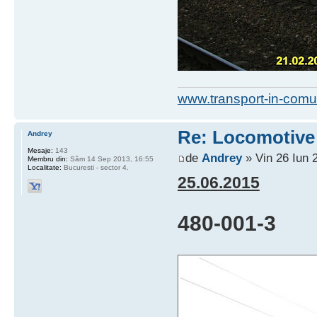
www.transport-in-comu
Re: Locomotive 
Andrey
Mesaje:
143
de
Andrey
» Vin 26 Iun 
Membru din:
Sâm 14 Sep 2013, 16:55
Localitate:
Bucuresti - sector 4.
25.06.2015
480-001-3