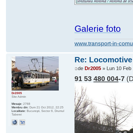
Galerie foto
www.transport-in-comu
Re: Locomotive 
de
Dr2005
» Lun 10 Feb 
91 53
480 004
-7
(D
Dr2005
Site Admin
Mesaje:
2768
Membru din:
Dum 21 Oct 2012, 22:25
Localitate:
Bucureşti, Sector 6, Drumul
Taberei