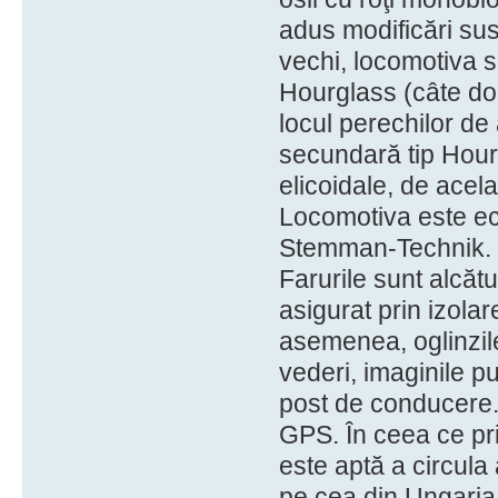
adus modificări sus
vechi, locomotiva 
Hourglass (câte dou
locul perechilor de
secundară tip Hourg
elicoidale, de acela
Locomotiva este ec
Stemman-Technik.
Farurile sunt alcătu
asigurat prin izola
asemenea, oglinzile
vederi, imaginile pu
post de conducere. 
GPS. În ceea ce pr
este aptă a circula
pe cea din Ungaria