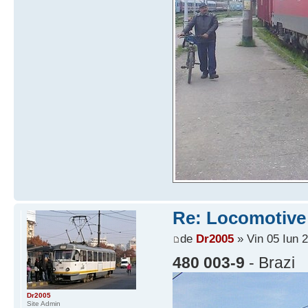
Re: Locomotive 
de
Dr2005
» Vin 05 Iun 
480 003-9
- Brazi
Dr2005
Site Admin