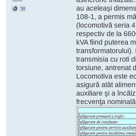
Taberei
au aceleaşi dimens
108-1, a permis măr
(locomotivă seria 4
respectiv de la 66
kVA fiind puterea m
transformatorului)
transmisia cu roti d
torsiune, antrenat d
Locomotiva este ech
asigură atât aliment
auxiliare şi a încălz
frecvenţa nominală 