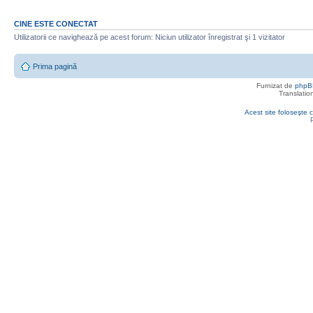
CINE ESTE CONECTAT
Utilizatorii ce navighează pe acest forum: Niciun utilizator înregistrat şi 1 vizitator
Prima pagină
Furnizat de
phpB
Translatio
Acest site foloseşte c