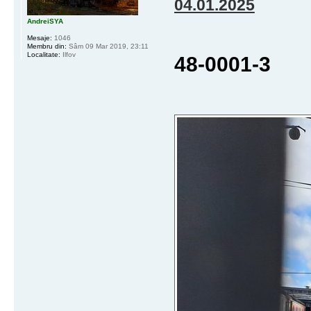
04.01.2025
AndreiSYA
Mesaje:
1046
Membru din:
Sâm 09 Mar 2019, 23:11
Localitate:
Ilfov
48-0001-3