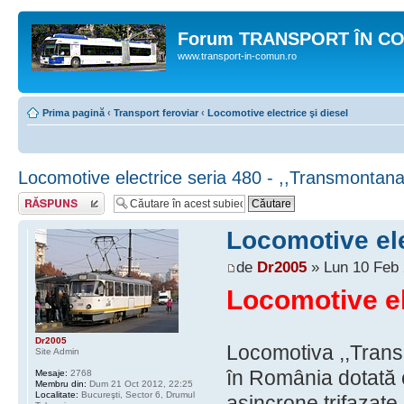
Forum TRANSPORT ÎN C
www.transport-in-comun.ro
Prima pagină
‹
Transport feroviar
‹
Locomotive electrice şi diesel
Locomotive electrice seria 480 - ,,Transmontana
Răspunde
Locomotive ele
de
Dr2005
» Lun 10 Feb 
Locomotive el
Dr2005
Locomotiva ,,Trans
Site Admin
în România dotată c
Mesaje:
2768
Membru din:
Dum 21 Oct 2012, 22:25
Localitate:
Bucureşti, Sector 6, Drumul
asincrone trifazate