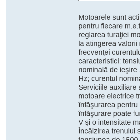
Motoarele sunt acti
pentru fiecare m.e.t
reglarea turaţiei mo
la atingerea valorii
frecvenţei curentul
caracteristici: ten
nominală de ieşire 1
Hz; curentul nomina
Serviciile auxiliare
motoare electrice tr
înfăşurarea pentru 
înfăşurare poate fu
V şi o intensitate 
Încălzirea trenului 
tensiunea de 1500 