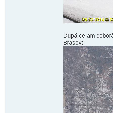
După ce am coborât 
Braşov: