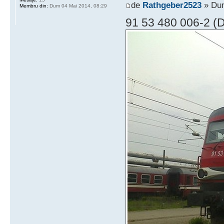
de
Rathgeber2523
» Dum
Membru din:
Dum 04 Mai 2014, 08:29
91 53 480 006-2 (