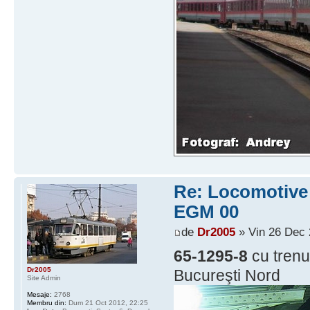
Re: Locomotive d
EGM 00
de
Dr2005
» Vin 26 Dec 
65-1295-8
cu trenu
Dr2005
Bucureşti Nord
Site Admin
Mesaje:
2768
Membru din:
Dum 21 Oct 2012, 22:25