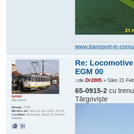
www.transport-in-comu
Re: Locomotive d
EGM 00
de
Dr2005
» Sâm 21 Feb
65-0915-2
cu trenu
Dr2005
Târgovişte
Site Admin
Mesaje:
2768
Membru din:
Dum 21 Oct 2012, 22:25
Localitate:
Bucureşti, Sector 6, Drumul
Taberei