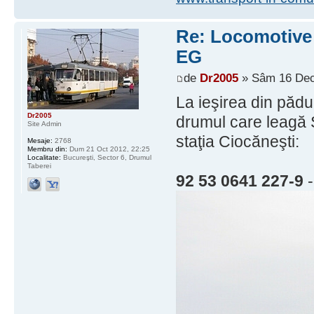
Re: Locomotive d
EG
de
Dr2005
» Sâm 16 Dec
La ieşirea din pădur
Dr2005
drumul care leagă 
Site Admin
staţia Ciocăneşti:
Mesaje:
2768
Membru din:
Dum 21 Oct 2012, 22:25
Localitate:
Bucureşti, Sector 6, Drumul
Taberei
92 53 0641 227-9
-