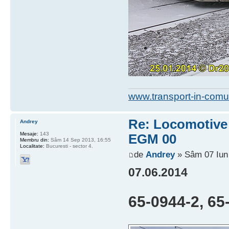
www.transport-in-comu
Re: Locomotive d
Andrey
Mesaje:
143
EGM 00
Membru din:
Sâm 14 Sep 2013, 16:55
Localitate:
Bucuresti - sector 4.
de
Andrey
» Sâm 07 Iun 
07.06.2014
65-0944-2, 65