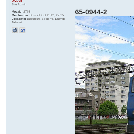
Dr2005
Site Admin
65-0944-2
Mesaje:
2768
Membru din:
Dum 21 Oct 2012, 22:25
Localitate:
Bucureşti, Sector 6, Drumul
Taberei