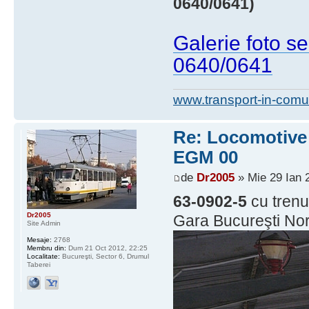
0640/0641)
Galerie foto s
0640/0641
www.transport-in-comu
Re: Locomotive d
EGM 00
de
Dr2005
» Mie 29 Ian 
63-0902-5
cu trenu
Dr2005
Gara Bucureşti Nor
Site Admin
Mesaje:
2768
Membru din:
Dum 21 Oct 2012, 22:25
Localitate:
Bucureşti, Sector 6, Drumul
Taberei