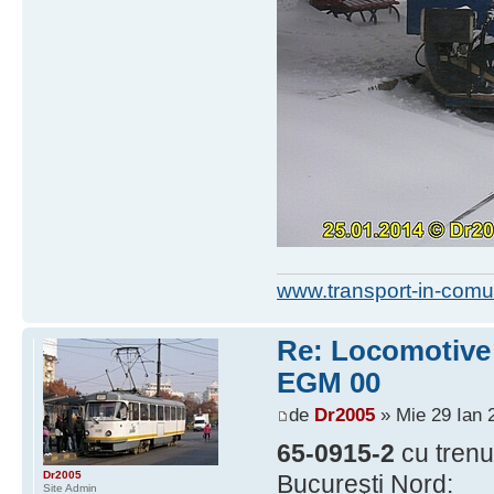
www.transport-in-comu
Re: Locomotive d
EGM 00
de
Dr2005
» Mie 29 Ian 
65-0915-2
cu trenu
Dr2005
Bucureşti Nord:
Site Admin