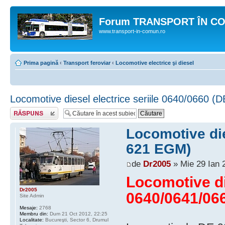
Forum TRANSPORT ÎN C
www.transport-in-comun.ro
Prima pagină
‹
Transport feroviar
‹
Locomotive electrice şi diesel
Locomotive diesel electrice seriile 0640/0660 
Răspunde
Locomotive die
621 EGM)
de
Dr2005
» Mie 29 Ian 
Locomotive die
Dr2005
0640/0641/06
Site Admin
Mesaje:
2768
Membru din:
Dum 21 Oct 2012, 22:25
Localitate:
Bucureşti, Sector 6, Drumul