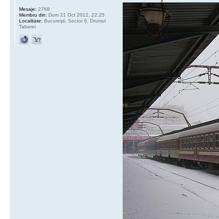
Mesaje:
2768
Membru din:
Dum 21 Oct 2012, 22:25
Localitate:
Bucureşti, Sector 6, Drumul
Taberei