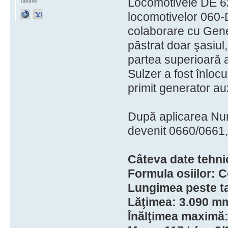
Locomotivele DE 6
Taberei
locomotivelor 060-
colaborare cu Gener
păstrat doar şasiul,
partea superioară a
Sulzer a fost înlocu
primit generator aux
După aplicarea Num
devenit 0660/0661, 
Câteva date tehni
Formula osiilor: 
Lungimea peste 
Lăţimea: 3.090 m
Înălţimea maximă