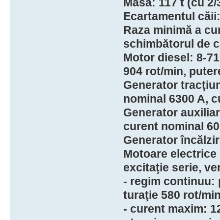
Masa: 117 t (cu 2/
Ecartamentul căii
Raza minimă a curb
schimbătorul de c
Motor diesel: 8-710
904 rot/min, pute
Generator tracţiun
nominal 6300 A, 
Generator auxiliar 
curent nominal 60
Generator încălzir
Motoare electrice 
excitaţie serie, ven
- regim continuu: 
turaţie 580 rot/mi
- curent maxim: 1