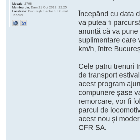
Mesaje:
2768
Membru din:
Dum 21 Oct 2012, 22:25
Localitate:
Bucureşti, Sector 6, Drumul
Începând cu data de 
Taberei
va putea fi parcurs
anunță că va pune l
suplimentare care v
km/h, între Bucureș
Cele patru trenuri 
de transport estiva
acest program ajung
compunere șase vag
remorcare, vor fi f
parcul de locomotive
acest nou și modern
CFR SA.