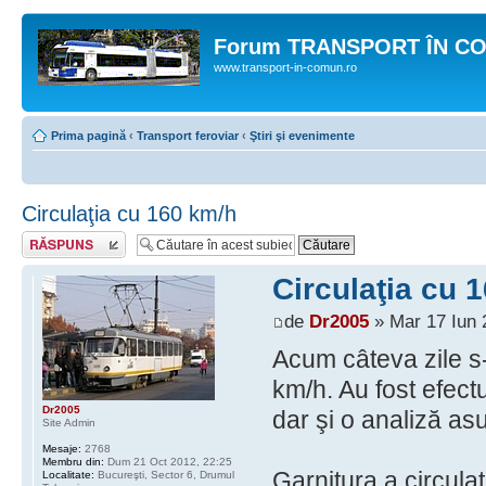
Forum TRANSPORT ÎN C
www.transport-in-comun.ro
Prima pagină
‹
Transport feroviar
‹
Ştiri şi evenimente
Circulaţia cu 160 km/h
Răspunde
Circulaţia cu 
de
Dr2005
» Mar 17 Iun 
Acum câteva zile s-
km/h. Au fost efect
Dr2005
dar şi o analiză asup
Site Admin
Mesaje:
2768
Membru din:
Dum 21 Oct 2012, 22:25
Garnitura a circulat 
Localitate:
Bucureşti, Sector 6, Drumul