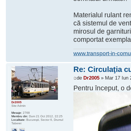
Materialul rulant r
că sistemul de vent
mirosul de garnitur
comportat exemplar
www.transport-in-comu
Re: Circulaţia c
de
Dr2005
» Mar 17 Iun 
Pentru început, o 
Dr2005
Site Admin
Mesaje:
2768
Membru din:
Dum 21 Oct 2012, 22:25
Localitate:
Bucureşti, Sector 6, Drumul
Taberei