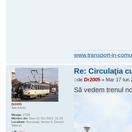
www.transport-in-comu
Re: Circulaţia c
de
Dr2005
» Mar 17 Iun 
Să vedem trenul nos
Dr2005
Site Admin
Mesaje:
2768
Membru din:
Dum 21 Oct 2012, 22:25
Localitate:
Bucureşti, Sector 6, Drumul
Taberei