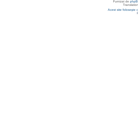
Furnizat de
phpB
Translatio
Acest site foloseşte c