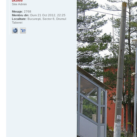
Dr2005
Site Admin
Mesaje:
2768
Membru din:
Dum 21 Oct 2012, 22:25
Localitate:
Bucureşti, Sector 6, Drumul
Taberei