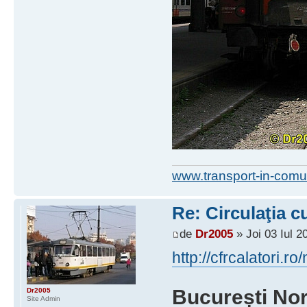
www.transport-in-comu
Re: Circulaţia c
de
Dr2005
» Joi 03 Iul 2
http://cfrcalatori.
București Nor
Dr2005
Site Admin