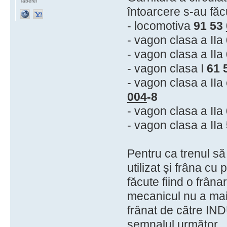
Taberei
întoarcere s-au făc
- locomotiva
91 53
- vagon clasa a IIa
- vagon clasa a IIa
- vagon clasa I
61 
- vagon clasa a IIa
004
-8
- vagon clasa a IIa
- vagon clasa a IIa
Pentru ca trenul să
utilizat şi frâna cu
făcute fiind o frâna
mecanicul nu a mai a
frânat de către IND
semnalul următor.